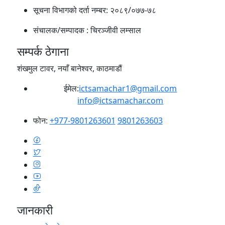
सूचना विभागको दर्ता नम्बर:
२०८९/०७७-७८
संचालक/सम्पादक :
चिरञ्जीवी लम्साल
सम्पर्क ठेगाना
शंखमुल टावर, नयाँ बानेश्वर, काठमाडौं
ईमेल:
ictsamachar1@gmail.com
info@ictsamachar.com
फोन:
+977-9801263601
9801263603
जानकारी