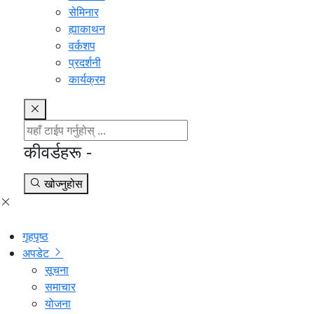
सेमिनार
ह्याकाथन
वर्कशप
प्रदर्शनी
कार्यक्रम
कीवर्डहरू -
खोज्नुहोस
गृहपृष्ठ
अपडेट
सूचना
समाचार
योजना