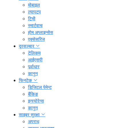
मोबाइल
ल्यापटप
टिभी
स्मार्टवाच
होम अप्लाइन्सेस
एक्सेसरिज
दूरसञ्चार
टेलिकम
आईएसपी
पूर्वाधार
कानुन
फिनटेक
डिजिटल पेमेन्ट
बैंकिङ
इन्स्योरेन्स
कानुन
साइबर सुरक्षा
अपराध