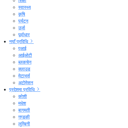
शिक्षा
स्वास्थ्य
कृषि
पर्यटन
उर्जा
पूर्वाधार
नयाँ प्रविधि
एआई
आईओटी
ब्लकचेन
क्लाउड
मेटाभर्स
अटोमेसन
प्रदेशमा प्रविधि
कोशी
मधेश
बागमती
गण्डकी
लुम्बिनी