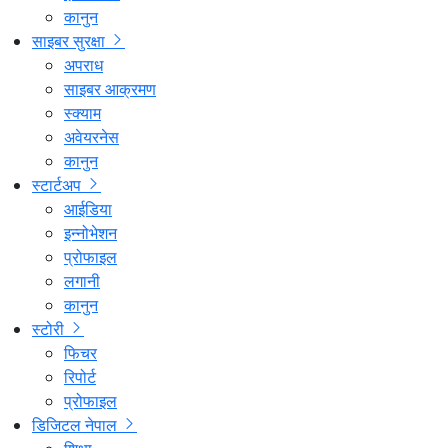
कानुन
साइबर सुरक्षा
अपराध
साइबर आक्रमण
स्क्याम
अवेयरनेस
कानुन
स्टार्टअप
आईडिया
इन्नोभेशन
प्रोफाइल
लगानी
कानुन
स्टोरी
फिचर
रिपोर्ट
प्रोफाइल
डिजिटल नेपाल