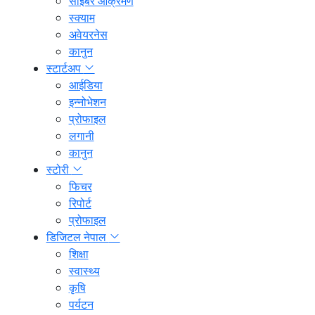
साइबर आक्रमण
स्क्याम
अवेयरनेस
कानुन
स्टार्टअप
आईडिया
इन्नोभेशन
प्रोफाइल
लगानी
कानुन
स्टोरी
फिचर
रिपोर्ट
प्रोफाइल
डिजिटल नेपाल
शिक्षा
स्वास्थ्य
कृषि
पर्यटन