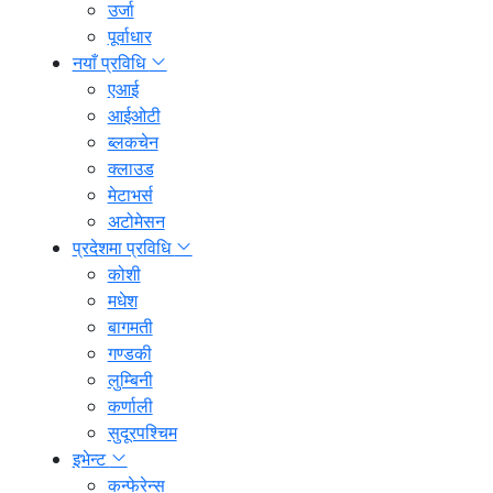
उर्जा
पूर्वाधार
नयाँ प्रविधि
एआई
आईओटी
ब्लकचेन
क्लाउड
मेटाभर्स
अटोमेसन
प्रदेशमा प्रविधि
कोशी
मधेश
बागमती
गण्डकी
लुम्बिनी
कर्णाली
सुदूरपश्चिम
इभेन्ट
कन्फेरेन्स