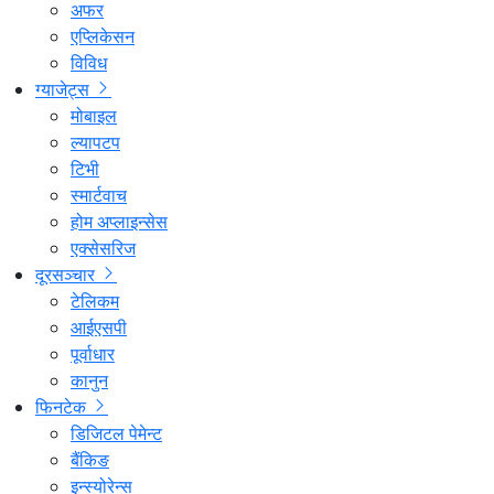
अफर
एप्लिकेसन
विविध
ग्याजेट्स
मोबाइल
ल्यापटप
टिभी
स्मार्टवाच
होम अप्लाइन्सेस
एक्सेसरिज
दूरसञ्चार
टेलिकम
आईएसपी
पूर्वाधार
कानुन
फिनटेक
डिजिटल पेमेन्ट
बैंकिङ
इन्स्योरेन्स