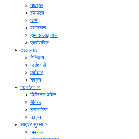
मोबाइल
ल्यापटप
टिभी
स्मार्टवाच
होम अप्लाइन्सेस
एक्सेसरिज
दूरसञ्चार
टेलिकम
आईएसपी
पूर्वाधार
कानुन
फिनटेक
डिजिटल पेमेन्ट
बैंकिङ
इन्स्योरेन्स
कानुन
साइबर सुरक्षा
अपराध