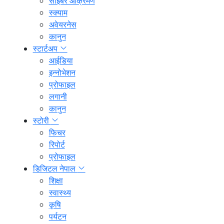
साइबर आक्रमण
स्क्याम
अवेयरनेस
कानुन
स्टार्टअप
आईडिया
इन्नोभेशन
प्रोफाइल
लगानी
कानुन
स्टोरी
फिचर
रिपोर्ट
प्रोफाइल
डिजिटल नेपाल
शिक्षा
स्वास्थ्य
कृषि
पर्यटन