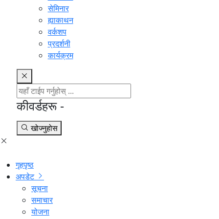
सेमिनार
ह्याकाथन
वर्कशप
प्रदर्शनी
कार्यक्रम
कीवर्डहरू -
खोज्नुहोस
गृहपृष्ठ
अपडेट
सूचना
समाचार
योजना