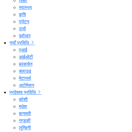
शिक्षा
स्वास्थ्य
कृषि
पर्यटन
उर्जा
पूर्वाधार
नयाँ प्रविधि
एआई
आईओटी
ब्लकचेन
क्लाउड
मेटाभर्स
अटोमेसन
प्रदेशमा प्रविधि
कोशी
मधेश
बागमती
गण्डकी
लुम्बिनी