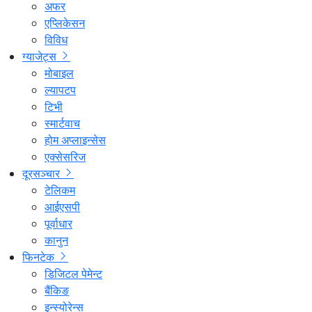
अफर
एप्लिकेसन
विविध
ग्याजेट्स
मोबाइल
ल्यापटप
टिभी
स्मार्टवाच
होम अप्लाइन्सेस
एक्सेसरिज
दूरसञ्चार
टेलिकम
आईएसपी
पूर्वाधार
कानुन
फिनटेक
डिजिटल पेमेन्ट
बैंकिङ
इन्स्योरेन्स