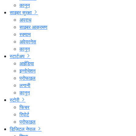
कानुन
साइबर सुरक्षा
अपराध
साइबर आक्रमण
स्क्याम
अवेयरनेस
कानुन
स्टार्टअप
आईडिया
इन्नोभेशन
प्रोफाइल
लगानी
कानुन
स्टोरी
फिचर
रिपोर्ट
प्रोफाइल
डिजिटल नेपाल