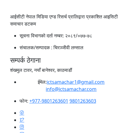
आईसीटी नेपाल मिडिया एण्ड रिसर्च प्रालिद्वारा प्रकाशित आइसिटी
समाचार डटकम
सूचना विभागको दर्ता नम्बर:
२०८९/०७७-७८
संचालक/सम्पादक :
चिरञ्जीवी लम्साल
सम्पर्क ठेगाना
शंखमुल टावर, नयाँ बानेश्वर, काठमाडौं
ईमेल:
ictsamachar1@gmail.com
info@ictsamachar.com
फोन:
+977-9801263601
9801263603