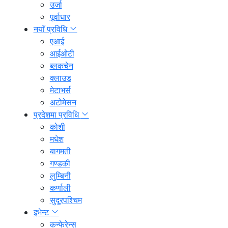
उर्जा
पूर्वाधार
नयाँ प्रविधि
एआई
आईओटी
ब्लकचेन
क्लाउड
मेटाभर्स
अटोमेसन
प्रदेशमा प्रविधि
कोशी
मधेश
बागमती
गण्डकी
लुम्बिनी
कर्णाली
सुदूरपश्चिम
इभेन्ट
कन्फेरेन्स