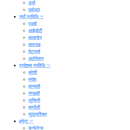
उर्जा
पूर्वाधार
नयाँ प्रविधि
एआई
आईओटी
ब्लकचेन
क्लाउड
मेटाभर्स
अटोमेसन
प्रदेशमा प्रविधि
कोशी
मधेश
बागमती
गण्डकी
लुम्बिनी
कर्णाली
सुदूरपश्चिम
इभेन्ट
कन्फेरेन्स