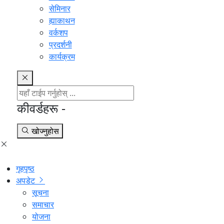
सेमिनार
ह्याकाथन
वर्कशप
प्रदर्शनी
कार्यक्रम
कीवर्डहरू -
खोज्नुहोस
गृहपृष्ठ
अपडेट
सूचना
समाचार
योजना