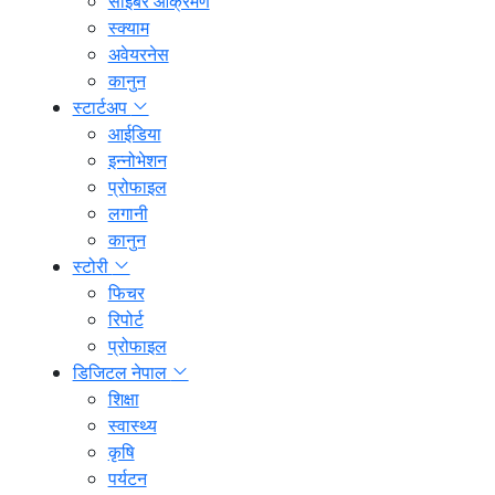
साइबर आक्रमण
स्क्याम
अवेयरनेस
कानुन
स्टार्टअप
आईडिया
इन्नोभेशन
प्रोफाइल
लगानी
कानुन
स्टोरी
फिचर
रिपोर्ट
प्रोफाइल
डिजिटल नेपाल
शिक्षा
स्वास्थ्य
कृषि
पर्यटन