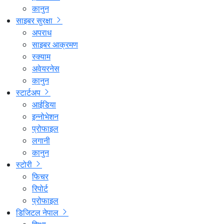
कानुन
साइबर सुरक्षा
अपराध
साइबर आक्रमण
स्क्याम
अवेयरनेस
कानुन
स्टार्टअप
आईडिया
इन्नोभेशन
प्रोफाइल
लगानी
कानुन
स्टोरी
फिचर
रिपोर्ट
प्रोफाइल
डिजिटल नेपाल