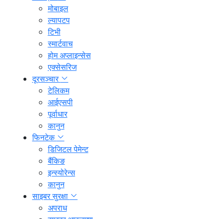
मोबाइल
ल्यापटप
टिभी
स्मार्टवाच
होम अप्लाइन्सेस
एक्सेसरिज
दूरसञ्चार
टेलिकम
आईएसपी
पूर्वाधार
कानुन
फिनटेक
डिजिटल पेमेन्ट
बैंकिङ
इन्स्योरेन्स
कानुन
साइबर सुरक्षा
अपराध