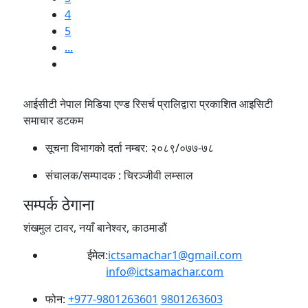
4
5
...
आईसीटी नेपाल मिडिया एण्ड रिसर्च प्रालिद्वारा प्रकाशित आइसिटी
समाचार डटकम
सूचना विभागको दर्ता नम्बर:
२०८९/०७७-७८
संचालक/सम्पादक :
चिरञ्जीवी लम्साल
सम्पर्क ठेगाना
शंखमुल टावर, नयाँ बानेश्वर, काठमाडौं
ईमेल:
ictsamachar1@gmail.com
info@ictsamachar.com
फोन:
+977-9801263601
9801263603