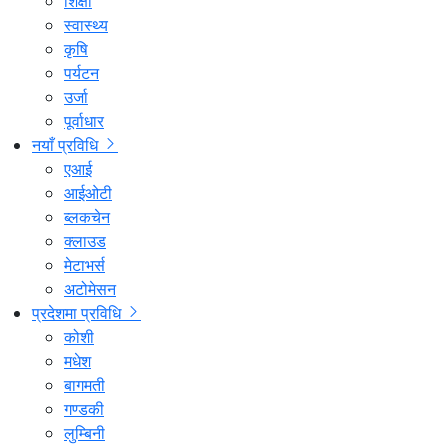
शिक्षा
स्वास्थ्य
कृषि
पर्यटन
उर्जा
पूर्वाधार
नयाँ प्रविधि
एआई
आईओटी
ब्लकचेन
क्लाउड
मेटाभर्स
अटोमेसन
प्रदेशमा प्रविधि
कोशी
मधेश
बागमती
गण्डकी
लुम्बिनी