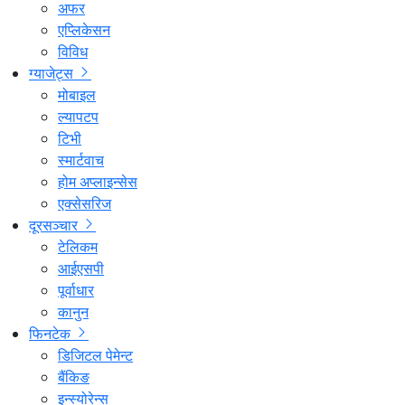
अफर
एप्लिकेसन
विविध
ग्याजेट्स
मोबाइल
ल्यापटप
टिभी
स्मार्टवाच
होम अप्लाइन्सेस
एक्सेसरिज
दूरसञ्चार
टेलिकम
आईएसपी
पूर्वाधार
कानुन
फिनटेक
डिजिटल पेमेन्ट
बैंकिङ
इन्स्योरेन्स