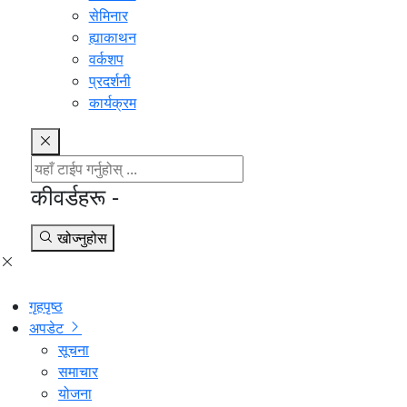
सेमिनार
ह्याकाथन
वर्कशप
प्रदर्शनी
कार्यक्रम
कीवर्डहरू -
खोज्नुहोस
गृहपृष्ठ
अपडेट
सूचना
समाचार
योजना