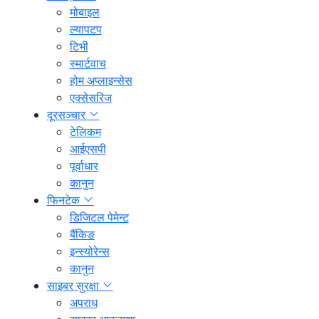
मोबाइल
ल्यापटप
टिभी
स्मार्टवाच
होम अप्लाइन्सेस
एक्सेसरिज
दूरसञ्चार
टेलिकम
आईएसपी
पूर्वाधार
कानुन
फिनटेक
डिजिटल पेमेन्ट
बैंकिङ
इन्स्योरेन्स
कानुन
साइबर सुरक्षा
अपराध