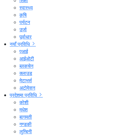
शिक्षा
स्वास्थ्य
कृषि
पर्यटन
उर्जा
पूर्वाधार
नयाँ प्रविधि
एआई
आईओटी
ब्लकचेन
क्लाउड
मेटाभर्स
अटोमेसन
प्रदेशमा प्रविधि
कोशी
मधेश
बागमती
गण्डकी
लुम्बिनी