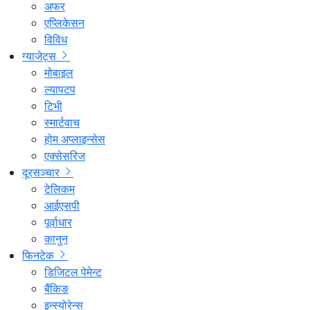
अफर
एप्लिकेसन
विविध
ग्याजेट्स
मोबाइल
ल्यापटप
टिभी
स्मार्टवाच
होम अप्लाइन्सेस
एक्सेसरिज
दूरसञ्चार
टेलिकम
आईएसपी
पूर्वाधार
कानुन
फिनटेक
डिजिटल पेमेन्ट
बैंकिङ
इन्स्योरेन्स