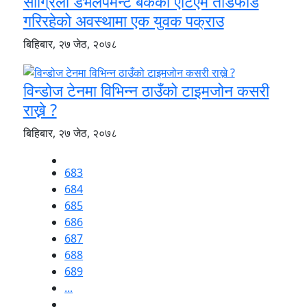
सांग्रिला डेभलपमेन्ट बैंकको एटिएम तोडफोड
गरिरहेको अवस्थामा एक युवक पक्राउ
बिहिबार, २७ जेठ, २०७८
विन्डोज टेनमा विभिन्न ठाउँको टाइमजोन कसरी
राख्ने ?
बिहिबार, २७ जेठ, २०७८
683
684
685
686
687
688
689
...