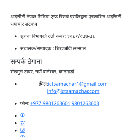
आईसीटी नेपाल मिडिया एण्ड रिसर्च प्रालिद्वारा प्रकाशित आइसिटी
समाचार डटकम
सूचना विभागको दर्ता नम्बर:
२०८९/०७७-७८
संचालक/सम्पादक :
चिरञ्जीवी लम्साल
सम्पर्क ठेगाना
शंखमुल टावर, नयाँ बानेश्वर, काठमाडौं
ईमेल:
ictsamachar1@gmail.com
info@ictsamachar.com
फोन:
+977-9801263601
9801263603