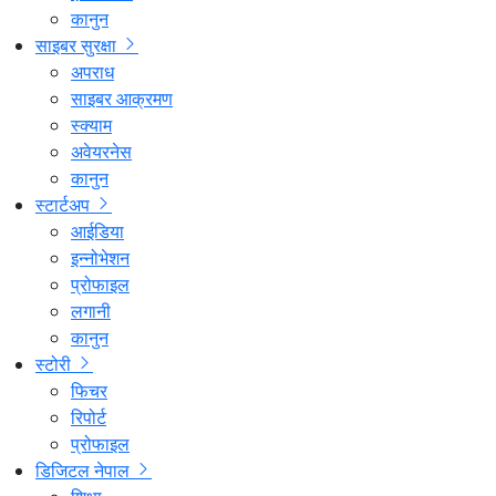
कानुन
साइबर सुरक्षा
अपराध
साइबर आक्रमण
स्क्याम
अवेयरनेस
कानुन
स्टार्टअप
आईडिया
इन्नोभेशन
प्रोफाइल
लगानी
कानुन
स्टोरी
फिचर
रिपोर्ट
प्रोफाइल
डिजिटल नेपाल