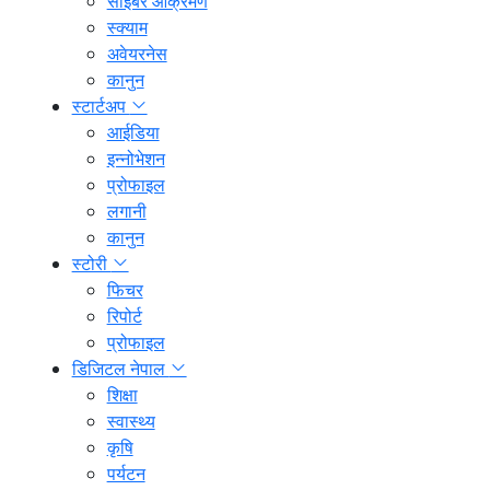
साइबर आक्रमण
स्क्याम
अवेयरनेस
कानुन
स्टार्टअप
आईडिया
इन्नोभेशन
प्रोफाइल
लगानी
कानुन
स्टोरी
फिचर
रिपोर्ट
प्रोफाइल
डिजिटल नेपाल
शिक्षा
स्वास्थ्य
कृषि
पर्यटन