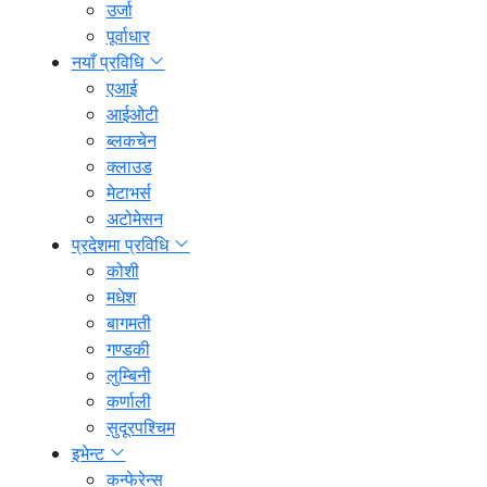
उर्जा
पूर्वाधार
नयाँ प्रविधि
एआई
आईओटी
ब्लकचेन
क्लाउड
मेटाभर्स
अटोमेसन
प्रदेशमा प्रविधि
कोशी
मधेश
बागमती
गण्डकी
लुम्बिनी
कर्णाली
सुदूरपश्चिम
इभेन्ट
कन्फेरेन्स