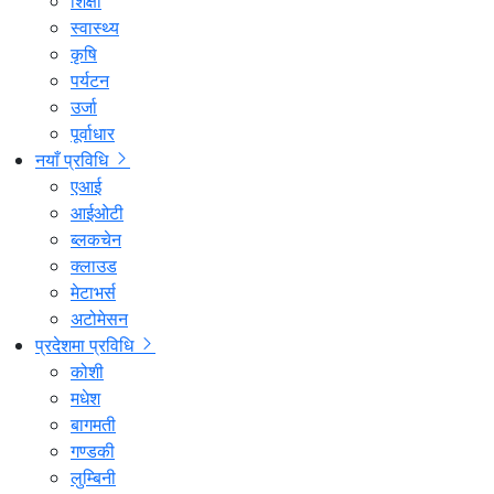
शिक्षा
स्वास्थ्य
कृषि
पर्यटन
उर्जा
पूर्वाधार
नयाँ प्रविधि
एआई
आईओटी
ब्लकचेन
क्लाउड
मेटाभर्स
अटोमेसन
प्रदेशमा प्रविधि
कोशी
मधेश
बागमती
गण्डकी
लुम्बिनी