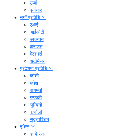
उर्जा
पूर्वाधार
नयाँ प्रविधि
एआई
आईओटी
ब्लकचेन
क्लाउड
मेटाभर्स
अटोमेसन
प्रदेशमा प्रविधि
कोशी
मधेश
बागमती
गण्डकी
लुम्बिनी
कर्णाली
सुदूरपश्चिम
इभेन्ट
कन्फेरेन्स