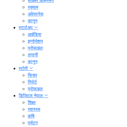
साइबर आक्रमण
स्क्याम
अवेयरनेस
कानुन
स्टार्टअप
आईडिया
इन्नोभेशन
प्रोफाइल
लगानी
कानुन
स्टोरी
फिचर
रिपोर्ट
प्रोफाइल
डिजिटल नेपाल
शिक्षा
स्वास्थ्य
कृषि
पर्यटन