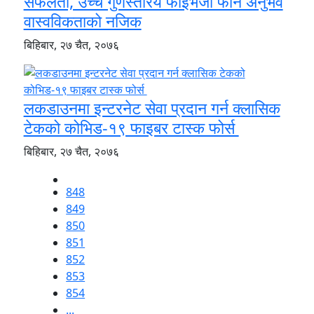
सफलता, उच्च गुणस्तरिय फाइभजी फोन अनुभव
वास्वविकताको नजिक
बिहिबार, २७ चैत, २०७६
लकडाउनमा इन्टरनेट सेवा प्रदान गर्न क्लासिक
टेकको कोभिड-१९ फाइबर टास्क फोर्स
बिहिबार, २७ चैत, २०७६
848
849
850
851
852
853
854
...