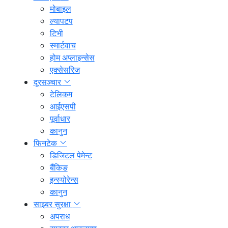
मोबाइल
ल्यापटप
टिभी
स्मार्टवाच
होम अप्लाइन्सेस
एक्सेसरिज
दूरसञ्चार
टेलिकम
आईएसपी
पूर्वाधार
कानुन
फिनटेक
डिजिटल पेमेन्ट
बैंकिङ
इन्स्योरेन्स
कानुन
साइबर सुरक्षा
अपराध