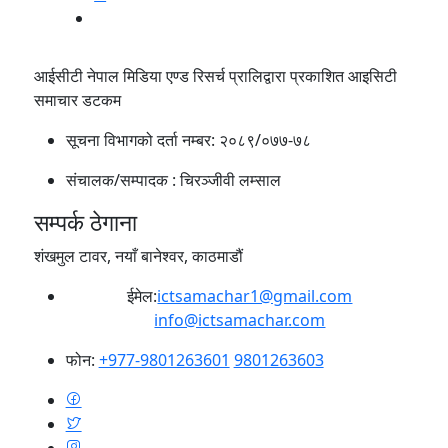
आईसीटी नेपाल मिडिया एण्ड रिसर्च प्रालिद्वारा प्रकाशित आइसिटी
समाचार डटकम
सूचना विभागको दर्ता नम्बर:
२०८९/०७७-७८
संचालक/सम्पादक :
चिरञ्जीवी लम्साल
सम्पर्क ठेगाना
शंखमुल टावर, नयाँ बानेश्वर, काठमाडौं
ईमेल:
ictsamachar1@gmail.com
info@ictsamachar.com
फोन:
+977-9801263601
9801263603