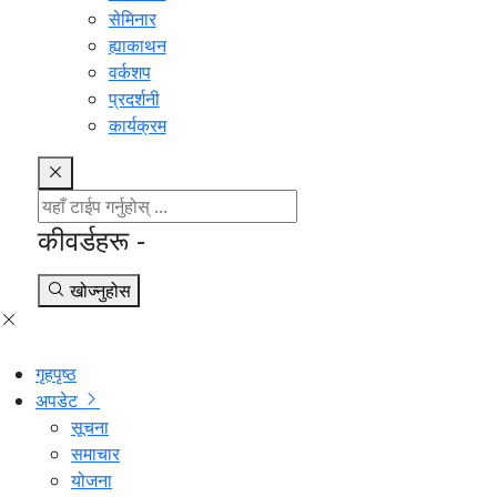
सेमिनार
ह्याकाथन
वर्कशप
प्रदर्शनी
कार्यक्रम
कीवर्डहरू -
खोज्नुहोस
गृहपृष्ठ
अपडेट
सूचना
समाचार
योजना