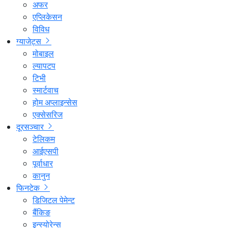
अफर
एप्लिकेसन
विविध
ग्याजेट्स
मोबाइल
ल्यापटप
टिभी
स्मार्टवाच
होम अप्लाइन्सेस
एक्सेसरिज
दूरसञ्चार
टेलिकम
आईएसपी
पूर्वाधार
कानुन
फिनटेक
डिजिटल पेमेन्ट
बैंकिङ
इन्स्योरेन्स