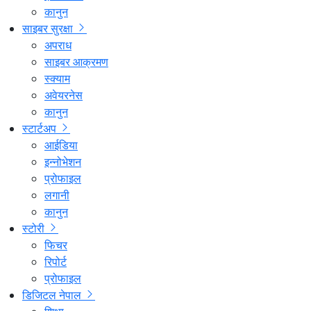
कानुन
साइबर सुरक्षा
अपराध
साइबर आक्रमण
स्क्याम
अवेयरनेस
कानुन
स्टार्टअप
आईडिया
इन्नोभेशन
प्रोफाइल
लगानी
कानुन
स्टोरी
फिचर
रिपोर्ट
प्रोफाइल
डिजिटल नेपाल