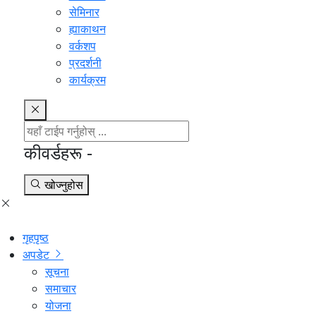
सेमिनार
ह्याकाथन
वर्कशप
प्रदर्शनी
कार्यक्रम
कीवर्डहरू -
खोज्नुहोस
गृहपृष्ठ
अपडेट
सूचना
समाचार
योजना