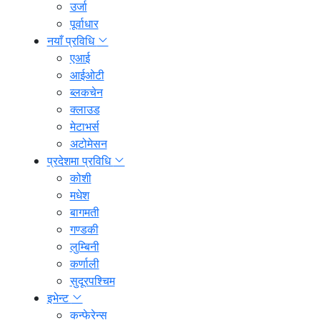
उर्जा
पूर्वाधार
नयाँ प्रविधि
एआई
आईओटी
ब्लकचेन
क्लाउड
मेटाभर्स
अटोमेसन
प्रदेशमा प्रविधि
कोशी
मधेश
बागमती
गण्डकी
लुम्बिनी
कर्णाली
सुदूरपश्चिम
इभेन्ट
कन्फेरेन्स