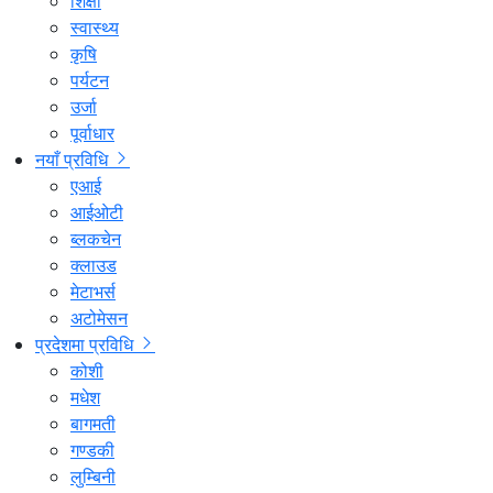
शिक्षा
स्वास्थ्य
कृषि
पर्यटन
उर्जा
पूर्वाधार
नयाँ प्रविधि
एआई
आईओटी
ब्लकचेन
क्लाउड
मेटाभर्स
अटोमेसन
प्रदेशमा प्रविधि
कोशी
मधेश
बागमती
गण्डकी
लुम्बिनी