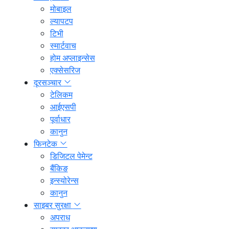
मोबाइल
ल्यापटप
टिभी
स्मार्टवाच
होम अप्लाइन्सेस
एक्सेसरिज
दूरसञ्चार
टेलिकम
आईएसपी
पूर्वाधार
कानुन
फिनटेक
डिजिटल पेमेन्ट
बैंकिङ
इन्स्योरेन्स
कानुन
साइबर सुरक्षा
अपराध