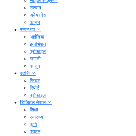
साइबर आक्रमण
स्क्याम
अवेयरनेस
कानुन
स्टार्टअप
आईडिया
इन्नोभेशन
प्रोफाइल
लगानी
कानुन
स्टोरी
फिचर
रिपोर्ट
प्रोफाइल
डिजिटल नेपाल
शिक्षा
स्वास्थ्य
कृषि
पर्यटन