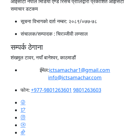
आईसीटी नेपाल मिडिया एण्ड रिसर्च प्रालिद्वारा प्रकाशित आइसिटी
समाचार डटकम
सूचना विभागको दर्ता नम्बर:
२०८९/०७७-७८
संचालक/सम्पादक :
चिरञ्जीवी लम्साल
सम्पर्क ठेगाना
शंखमुल टावर, नयाँ बानेश्वर, काठमाडौं
ईमेल:
ictsamachar1@gmail.com
info@ictsamachar.com
फोन:
+977-9801263601
9801263603