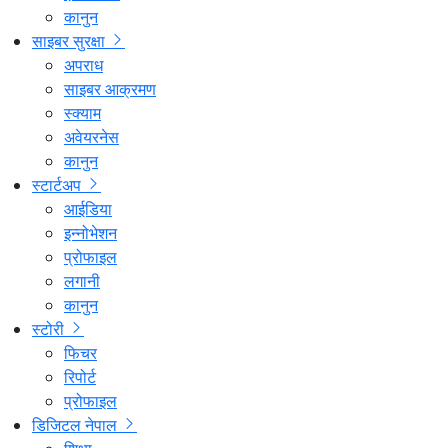
कानुन
साइबर सुरक्षा
अपराध
साइबर आक्रमण
स्क्याम
अवेयरनेस
कानुन
स्टार्टअप
आईडिया
इन्नोभेशन
प्रोफाइल
लगानी
कानुन
स्टोरी
फिचर
रिपोर्ट
प्रोफाइल
डिजिटल नेपाल