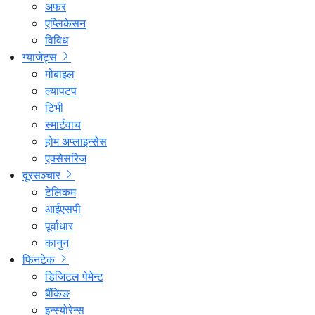
अफर
एप्लिकेसन
विविध
ग्याजेट्स
मोबाइल
ल्यापटप
टिभी
स्मार्टवाच
होम अप्लाइन्सेस
एक्सेसरिज
दूरसञ्चार
टेलिकम
आईएसपी
पूर्वाधार
कानुन
फिनटेक
डिजिटल पेमेन्ट
बैंकिङ
इन्स्योरेन्स