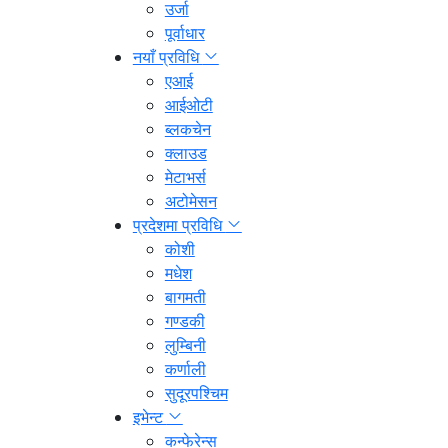
उर्जा
पूर्वाधार
नयाँ प्रविधि
एआई
आईओटी
ब्लकचेन
क्लाउड
मेटाभर्स
अटोमेसन
प्रदेशमा प्रविधि
कोशी
मधेश
बागमती
गण्डकी
लुम्बिनी
कर्णाली
सुदूरपश्चिम
इभेन्ट
कन्फेरेन्स