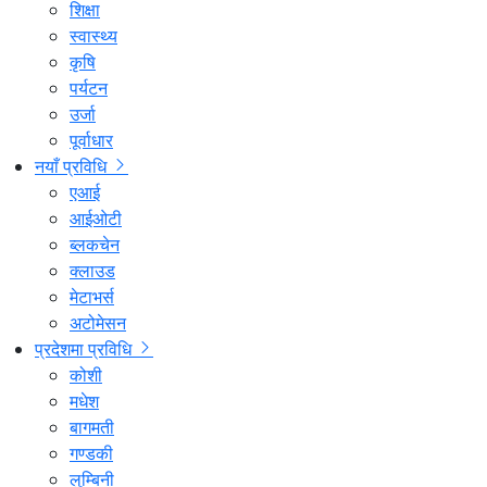
शिक्षा
स्वास्थ्य
कृषि
पर्यटन
उर्जा
पूर्वाधार
नयाँ प्रविधि
एआई
आईओटी
ब्लकचेन
क्लाउड
मेटाभर्स
अटोमेसन
प्रदेशमा प्रविधि
कोशी
मधेश
बागमती
गण्डकी
लुम्बिनी