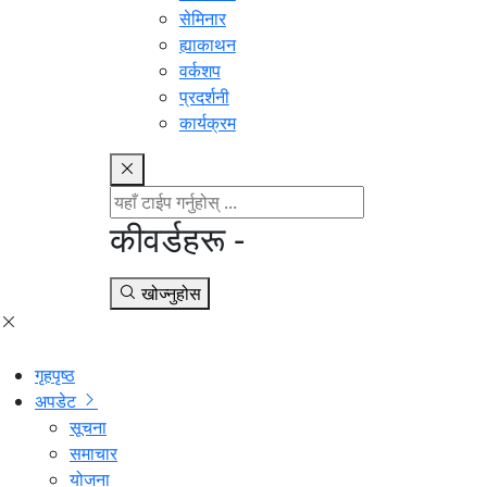
सेमिनार
ह्याकाथन
वर्कशप
प्रदर्शनी
कार्यक्रम
कीवर्डहरू -
खोज्नुहोस
गृहपृष्ठ
अपडेट
सूचना
समाचार
योजना