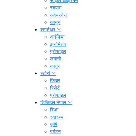
साइबर आक्रमण
स्क्याम
अवेयरनेस
कानुन
स्टार्टअप
आईडिया
इन्नोभेशन
प्रोफाइल
लगानी
कानुन
स्टोरी
फिचर
रिपोर्ट
प्रोफाइल
डिजिटल नेपाल
शिक्षा
स्वास्थ्य
कृषि
पर्यटन