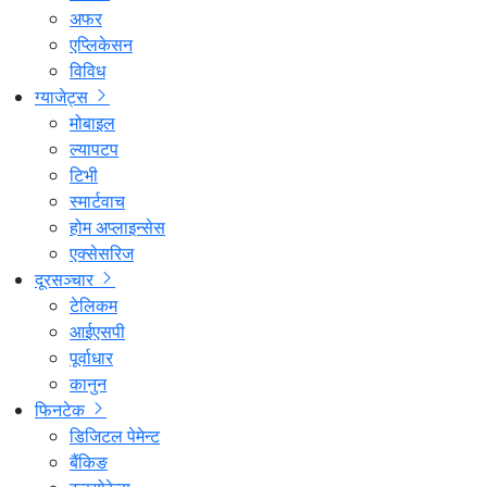
अफर
एप्लिकेसन
विविध
ग्याजेट्स
मोबाइल
ल्यापटप
टिभी
स्मार्टवाच
होम अप्लाइन्सेस
एक्सेसरिज
दूरसञ्चार
टेलिकम
आईएसपी
पूर्वाधार
कानुन
फिनटेक
डिजिटल पेमेन्ट
बैंकिङ