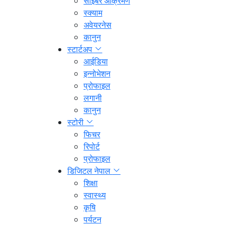
साइबर आक्रमण
स्क्याम
अवेयरनेस
कानुन
स्टार्टअप
आईडिया
इन्नोभेशन
प्रोफाइल
लगानी
कानुन
स्टोरी
फिचर
रिपोर्ट
प्रोफाइल
डिजिटल नेपाल
शिक्षा
स्वास्थ्य
कृषि
पर्यटन