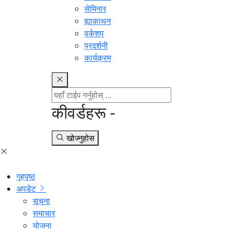
सेमिनार
ह्याकाथन
वर्कशप
प्रदर्शनी
कार्यक्रम
कीवर्डहरू -
खोज्नुहोस
गृहपृष्ठ
अपडेट
सूचना
समाचार
योजना