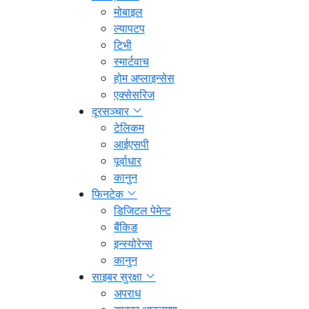
मोबाइल
ल्यापटप
टिभी
स्मार्टवाच
होम अप्लाइन्सेस
एक्सेसरिज
दूरसञ्चार
टेलिकम
आईएसपी
पूर्वाधार
कानुन
फिनटेक
डिजिटल पेमेन्ट
बैंकिङ
इन्स्योरेन्स
कानुन
साइबर सुरक्षा
अपराध