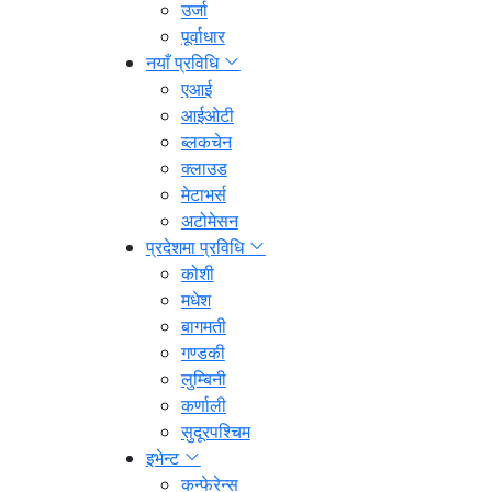
उर्जा
पूर्वाधार
नयाँ प्रविधि
एआई
आईओटी
ब्लकचेन
क्लाउड
मेटाभर्स
अटोमेसन
प्रदेशमा प्रविधि
कोशी
मधेश
बागमती
गण्डकी
लुम्बिनी
कर्णाली
सुदूरपश्चिम
इभेन्ट
कन्फेरेन्स