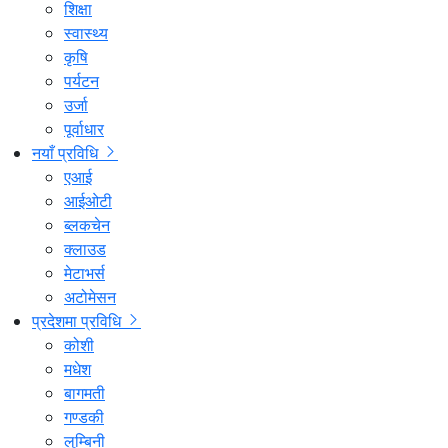
शिक्षा
स्वास्थ्य
कृषि
पर्यटन
उर्जा
पूर्वाधार
नयाँ प्रविधि
एआई
आईओटी
ब्लकचेन
क्लाउड
मेटाभर्स
अटोमेसन
प्रदेशमा प्रविधि
कोशी
मधेश
बागमती
गण्डकी
लुम्बिनी