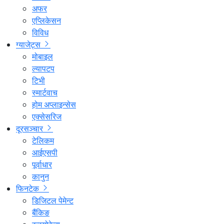
अफर
एप्लिकेसन
विविध
ग्याजेट्स
मोबाइल
ल्यापटप
टिभी
स्मार्टवाच
होम अप्लाइन्सेस
एक्सेसरिज
दूरसञ्चार
टेलिकम
आईएसपी
पूर्वाधार
कानुन
फिनटेक
डिजिटल पेमेन्ट
बैंकिङ