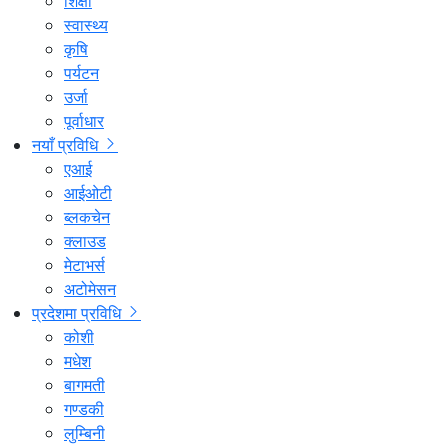
शिक्षा
स्वास्थ्य
कृषि
पर्यटन
उर्जा
पूर्वाधार
नयाँ प्रविधि
एआई
आईओटी
ब्लकचेन
क्लाउड
मेटाभर्स
अटोमेसन
प्रदेशमा प्रविधि
कोशी
मधेश
बागमती
गण्डकी
लुम्बिनी