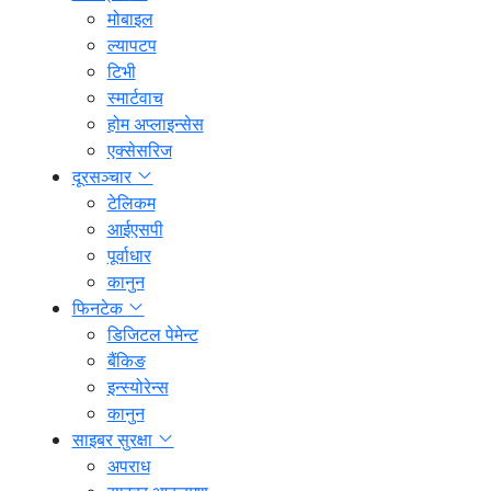
मोबाइल
ल्यापटप
टिभी
स्मार्टवाच
होम अप्लाइन्सेस
एक्सेसरिज
दूरसञ्चार
टेलिकम
आईएसपी
पूर्वाधार
कानुन
फिनटेक
डिजिटल पेमेन्ट
बैंकिङ
इन्स्योरेन्स
कानुन
साइबर सुरक्षा
अपराध