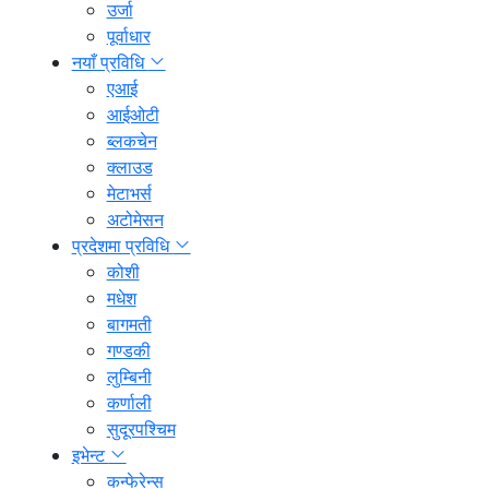
उर्जा
पूर्वाधार
नयाँ प्रविधि
एआई
आईओटी
ब्लकचेन
क्लाउड
मेटाभर्स
अटोमेसन
प्रदेशमा प्रविधि
कोशी
मधेश
बागमती
गण्डकी
लुम्बिनी
कर्णाली
सुदूरपश्चिम
इभेन्ट
कन्फेरेन्स