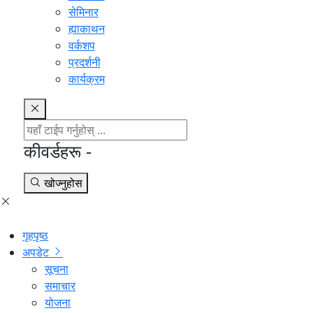
सेमिनार
ह्याकाथन
वर्कशप
प्रदर्शनी
कार्यक्रम
कीवर्डहरू -
खोज्नुहोस
गृहपृष्ठ
अपडेट
सूचना
समाचार
योजना