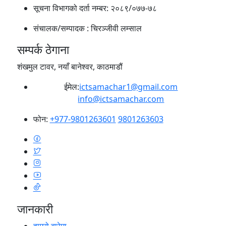
सूचना विभागको दर्ता नम्बर:
२०८९/०७७-७८
संचालक/सम्पादक :
चिरञ्जीवी लम्साल
सम्पर्क ठेगाना
शंखमुल टावर, नयाँ बानेश्वर, काठमाडौं
ईमेल:
ictsamachar1@gmail.com
info@ictsamachar.com
फोन:
+977-9801263601
9801263603
जानकारी
हाम्रो बारेमा