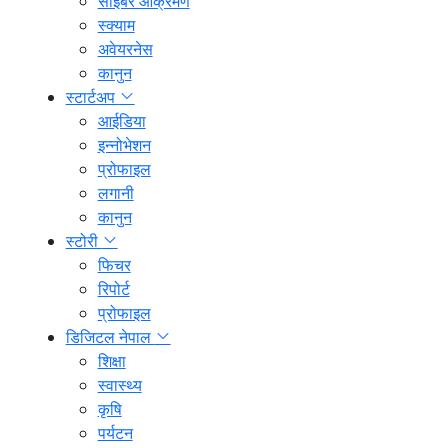
साइबर आक्रमण
स्क्याम
अवेयरनेस
कानुन
स्टार्टअप
आईडिया
इन्नोभेशन
प्रोफाइल
लगानी
कानुन
स्टोरी
फिचर
रिपोर्ट
प्रोफाइल
डिजिटल नेपाल
शिक्षा
स्वास्थ्य
कृषि
पर्यटन