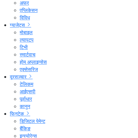
अफर
एप्लिकेसन
विविध
ग्याजेट्स
मोबाइल
ल्यापटप
टिभी
स्मार्टवाच
होम अप्लाइन्सेस
एक्सेसरिज
दूरसञ्चार
टेलिकम
आईएसपी
पूर्वाधार
कानुन
फिनटेक
डिजिटल पेमेन्ट
बैंकिङ
इन्स्योरेन्स