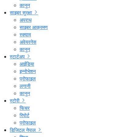
कानुन
साइबर सुरक्षा
अपराध
साइबर आक्रमण
स्क्याम
अवेयरनेस
कानुन
स्टार्टअप
आईडिया
इन्नोभेशन
प्रोफाइल
लगानी
कानुन
स्टोरी
फिचर
रिपोर्ट
प्रोफाइल
डिजिटल नेपाल