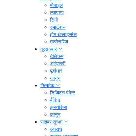
मोबाइल
ल्यापटप
टिभी
स्मार्टवाच
होम अप्लाइन्सेस
एक्सेसरिज
दूरसञ्चार
टेलिकम
आईएसपी
पूर्वाधार
कानुन
फिनटेक
डिजिटल पेमेन्ट
बैंकिङ
इन्स्योरेन्स
कानुन
साइबर सुरक्षा
अपराध