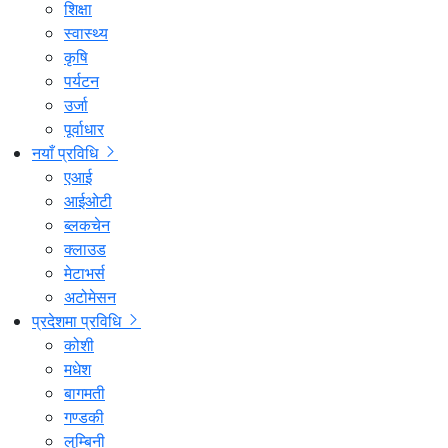
शिक्षा
स्वास्थ्य
कृषि
पर्यटन
उर्जा
पूर्वाधार
नयाँ प्रविधि
एआई
आईओटी
ब्लकचेन
क्लाउड
मेटाभर्स
अटोमेसन
प्रदेशमा प्रविधि
कोशी
मधेश
बागमती
गण्डकी
लुम्बिनी