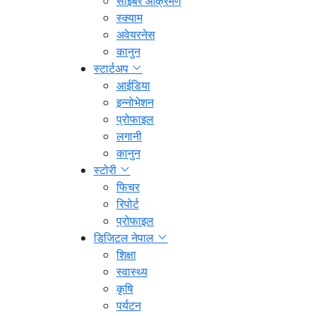
साइबर आक्रमण
स्क्याम
अवेयरनेस
कानुन
स्टार्टअप
आईडिया
इन्नोभेशन
प्रोफाइल
लगानी
कानुन
स्टोरी
फिचर
रिपोर्ट
प्रोफाइल
डिजिटल नेपाल
शिक्षा
स्वास्थ्य
कृषि
पर्यटन