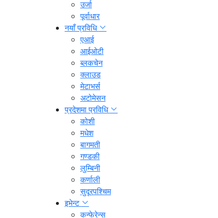
उर्जा
पूर्वाधार
नयाँ प्रविधि
एआई
आईओटी
ब्लकचेन
क्लाउड
मेटाभर्स
अटोमेसन
प्रदेशमा प्रविधि
कोशी
मधेश
बागमती
गण्डकी
लुम्बिनी
कर्णाली
सुदूरपश्चिम
इभेन्ट
कन्फेरेन्स