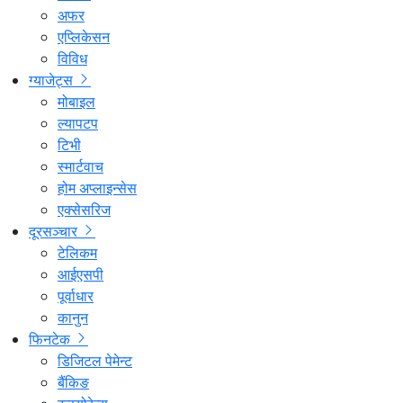
अफर
एप्लिकेसन
विविध
ग्याजेट्स
मोबाइल
ल्यापटप
टिभी
स्मार्टवाच
होम अप्लाइन्सेस
एक्सेसरिज
दूरसञ्चार
टेलिकम
आईएसपी
पूर्वाधार
कानुन
फिनटेक
डिजिटल पेमेन्ट
बैंकिङ