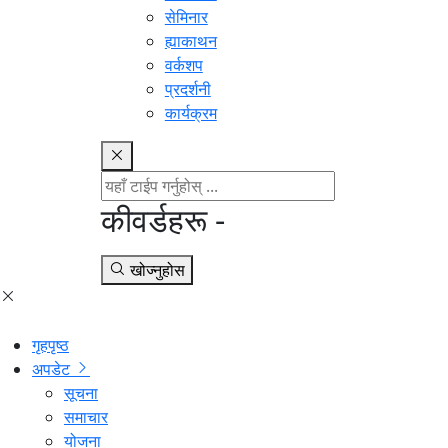
सेमिनार
ह्याकाथन
वर्कशप
प्रदर्शनी
कार्यक्रम
कीवर्डहरू -
खोज्नुहोस
गृहपृष्ठ
अपडेट
सूचना
समाचार
योजना