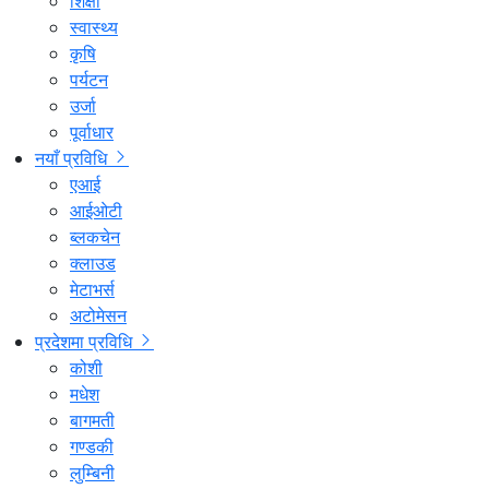
शिक्षा
स्वास्थ्य
कृषि
पर्यटन
उर्जा
पूर्वाधार
नयाँ प्रविधि
एआई
आईओटी
ब्लकचेन
क्लाउड
मेटाभर्स
अटोमेसन
प्रदेशमा प्रविधि
कोशी
मधेश
बागमती
गण्डकी
लुम्बिनी