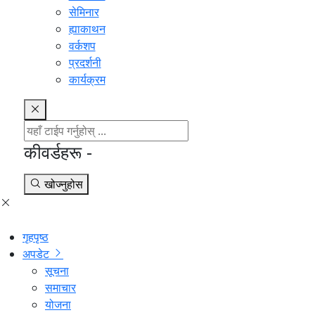
सेमिनार
ह्याकाथन
वर्कशप
प्रदर्शनी
कार्यक्रम
कीवर्डहरू -
खोज्नुहोस
गृहपृष्ठ
अपडेट
सूचना
समाचार
योजना