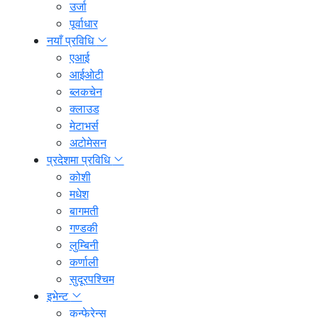
उर्जा
पूर्वाधार
नयाँ प्रविधि
एआई
आईओटी
ब्लकचेन
क्लाउड
मेटाभर्स
अटोमेसन
प्रदेशमा प्रविधि
कोशी
मधेश
बागमती
गण्डकी
लुम्बिनी
कर्णाली
सुदूरपश्चिम
इभेन्ट
कन्फेरेन्स