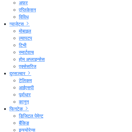
अफर
एप्लिकेसन
विविध
ग्याजेट्स
मोबाइल
ल्यापटप
टिभी
स्मार्टवाच
होम अप्लाइन्सेस
एक्सेसरिज
दूरसञ्चार
टेलिकम
आईएसपी
पूर्वाधार
कानुन
फिनटेक
डिजिटल पेमेन्ट
बैंकिङ
इन्स्योरेन्स