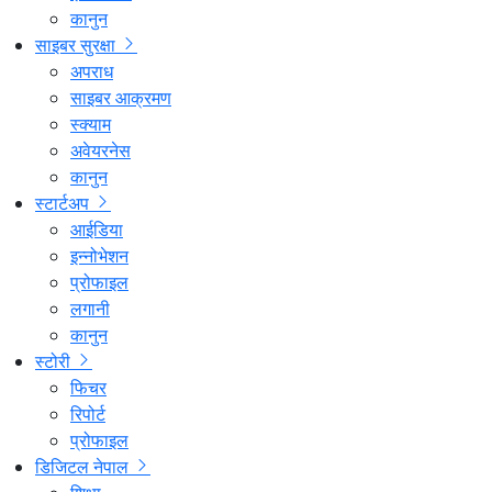
कानुन
साइबर सुरक्षा
अपराध
साइबर आक्रमण
स्क्याम
अवेयरनेस
कानुन
स्टार्टअप
आईडिया
इन्नोभेशन
प्रोफाइल
लगानी
कानुन
स्टोरी
फिचर
रिपोर्ट
प्रोफाइल
डिजिटल नेपाल