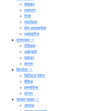
मोबाइल
ल्यापटप
टिभी
स्मार्टवाच
होम अप्लाइन्सेस
एक्सेसरिज
दूरसञ्चार
टेलिकम
आईएसपी
पूर्वाधार
कानुन
फिनटेक
डिजिटल पेमेन्ट
बैंकिङ
इन्स्योरेन्स
कानुन
साइबर सुरक्षा
अपराध