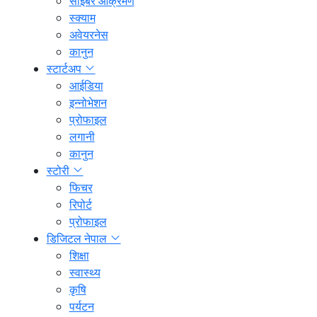
साइबर आक्रमण
स्क्याम
अवेयरनेस
कानुन
स्टार्टअप
आईडिया
इन्नोभेशन
प्रोफाइल
लगानी
कानुन
स्टोरी
फिचर
रिपोर्ट
प्रोफाइल
डिजिटल नेपाल
शिक्षा
स्वास्थ्य
कृषि
पर्यटन