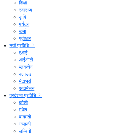
शिक्षा
स्वास्थ्य
कृषि
पर्यटन
उर्जा
पूर्वाधार
नयाँ प्रविधि
एआई
आईओटी
ब्लकचेन
क्लाउड
मेटाभर्स
अटोमेसन
प्रदेशमा प्रविधि
कोशी
मधेश
बागमती
गण्डकी
लुम्बिनी