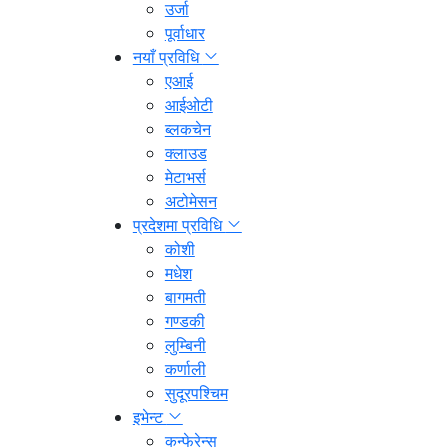
उर्जा
पूर्वाधार
नयाँ प्रविधि
एआई
आईओटी
ब्लकचेन
क्लाउड
मेटाभर्स
अटोमेसन
प्रदेशमा प्रविधि
कोशी
मधेश
बागमती
गण्डकी
लुम्बिनी
कर्णाली
सुदूरपश्चिम
इभेन्ट
कन्फेरेन्स