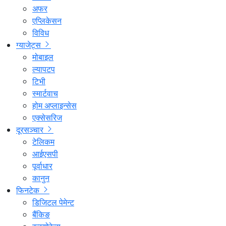
अफर
एप्लिकेसन
विविध
ग्याजेट्स
मोबाइल
ल्यापटप
टिभी
स्मार्टवाच
होम अप्लाइन्सेस
एक्सेसरिज
दूरसञ्चार
टेलिकम
आईएसपी
पूर्वाधार
कानुन
फिनटेक
डिजिटल पेमेन्ट
बैंकिङ