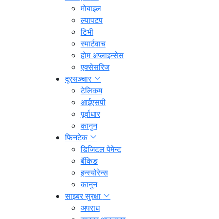
मोबाइल
ल्यापटप
टिभी
स्मार्टवाच
होम अप्लाइन्सेस
एक्सेसरिज
दूरसञ्चार
टेलिकम
आईएसपी
पूर्वाधार
कानुन
फिनटेक
डिजिटल पेमेन्ट
बैंकिङ
इन्स्योरेन्स
कानुन
साइबर सुरक्षा
अपराध