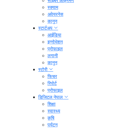
साइबर आक्रमण
स्क्याम
अवेयरनेस
कानुन
स्टार्टअप
आईडिया
इन्नोभेशन
प्रोफाइल
लगानी
कानुन
स्टोरी
फिचर
रिपोर्ट
प्रोफाइल
डिजिटल नेपाल
शिक्षा
स्वास्थ्य
कृषि
पर्यटन