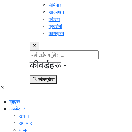
सेमिनार
ह्याकाथन
वर्कशप
प्रदर्शनी
कार्यक्रम
कीवर्डहरू -
खोज्नुहोस
गृहपृष्ठ
अपडेट
सूचना
समाचार
योजना