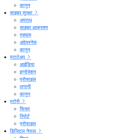
कानुन
साइबर सुरक्षा
अपराध
साइबर आक्रमण
स्क्याम
अवेयरनेस
कानुन
स्टार्टअप
आईडिया
इन्नोभेशन
प्रोफाइल
लगानी
कानुन
स्टोरी
फिचर
रिपोर्ट
प्रोफाइल
डिजिटल नेपाल