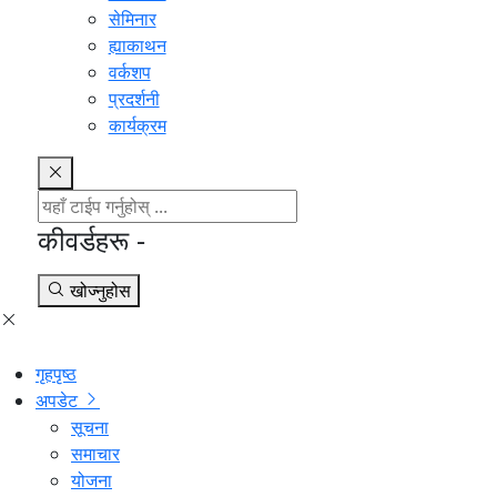
सेमिनार
ह्याकाथन
वर्कशप
प्रदर्शनी
कार्यक्रम
कीवर्डहरू -
खोज्नुहोस
गृहपृष्ठ
अपडेट
सूचना
समाचार
योजना