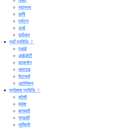
शिक्षा
स्वास्थ्य
कृषि
पर्यटन
उर्जा
पूर्वाधार
नयाँ प्रविधि
एआई
आईओटी
ब्लकचेन
क्लाउड
मेटाभर्स
अटोमेसन
प्रदेशमा प्रविधि
कोशी
मधेश
बागमती
गण्डकी
लुम्बिनी