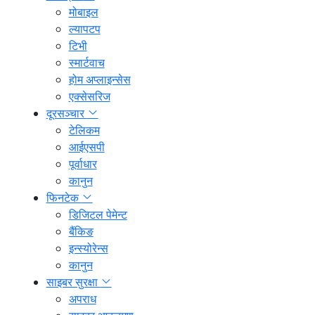
मोबाइल
ल्यापटप
टिभी
स्मार्टवाच
होम अप्लाइन्सेस
एक्सेसरिज
दूरसञ्चार
टेलिकम
आईएसपी
पूर्वाधार
कानुन
फिनटेक
डिजिटल पेमेन्ट
बैंकिङ
इन्स्योरेन्स
कानुन
साइबर सुरक्षा
अपराध