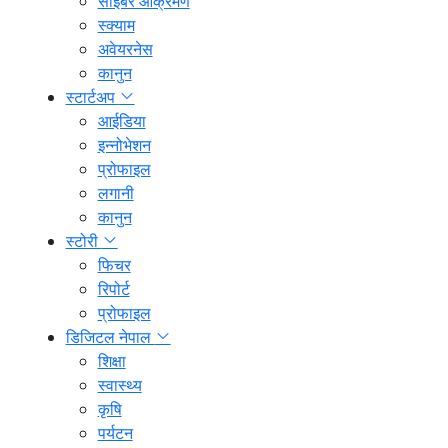
साइबर आक्रमण
स्क्याम
अवेयरनेस
कानुन
स्टार्टअप
आईडिया
इन्नोभेशन
प्रोफाइल
लगानी
कानुन
स्टोरी
फिचर
रिपोर्ट
प्रोफाइल
डिजिटल नेपाल
शिक्षा
स्वास्थ्य
कृषि
पर्यटन