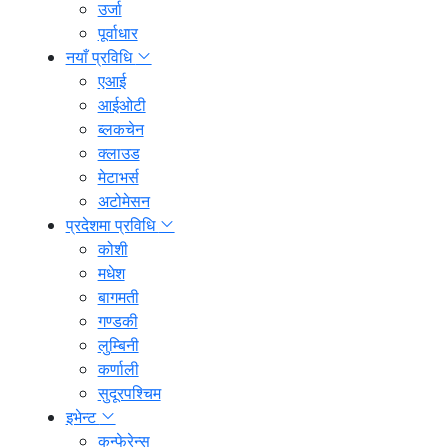
उर्जा
पूर्वाधार
नयाँ प्रविधि
एआई
आईओटी
ब्लकचेन
क्लाउड
मेटाभर्स
अटोमेसन
प्रदेशमा प्रविधि
कोशी
मधेश
बागमती
गण्डकी
लुम्बिनी
कर्णाली
सुदूरपश्चिम
इभेन्ट
कन्फेरेन्स