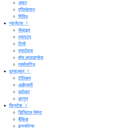
अफर
एप्लिकेसन
विविध
ग्याजेट्स
मोबाइल
ल्यापटप
टिभी
स्मार्टवाच
होम अप्लाइन्सेस
एक्सेसरिज
दूरसञ्चार
टेलिकम
आईएसपी
पूर्वाधार
कानुन
फिनटेक
डिजिटल पेमेन्ट
बैंकिङ
इन्स्योरेन्स