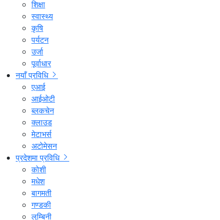
शिक्षा
स्वास्थ्य
कृषि
पर्यटन
उर्जा
पूर्वाधार
नयाँ प्रविधि
एआई
आईओटी
ब्लकचेन
क्लाउड
मेटाभर्स
अटोमेसन
प्रदेशमा प्रविधि
कोशी
मधेश
बागमती
गण्डकी
लुम्बिनी