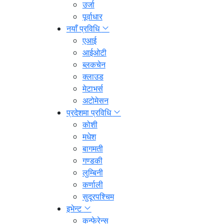
उर्जा
पूर्वाधार
नयाँ प्रविधि
एआई
आईओटी
ब्लकचेन
क्लाउड
मेटाभर्स
अटोमेसन
प्रदेशमा प्रविधि
कोशी
मधेश
बागमती
गण्डकी
लुम्बिनी
कर्णाली
सुदूरपश्चिम
इभेन्ट
कन्फेरेन्स