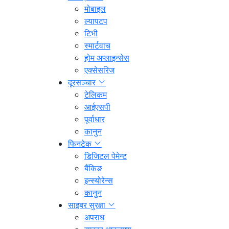
मोबाइल
ल्यापटप
टिभी
स्मार्टवाच
होम अप्लाइन्सेस
एक्सेसरिज
दूरसञ्चार
टेलिकम
आईएसपी
पूर्वाधार
कानुन
फिनटेक
डिजिटल पेमेन्ट
बैंकिङ
इन्स्योरेन्स
कानुन
साइबर सुरक्षा
अपराध