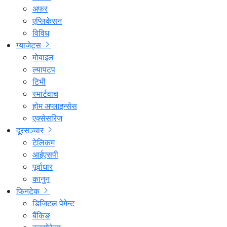
अफर
एप्लिकेसन
विविध
ग्याजेट्स
मोबाइल
ल्यापटप
टिभी
स्मार्टवाच
होम अप्लाइन्सेस
एक्सेसरिज
दूरसञ्चार
टेलिकम
आईएसपी
पूर्वाधार
कानुन
फिनटेक
डिजिटल पेमेन्ट
बैंकिङ