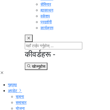
सेमिनार
ह्याकाथन
वर्कशप
प्रदर्शनी
कार्यक्रम
कीवर्डहरू -
खोज्नुहोस
गृहपृष्ठ
अपडेट
सूचना
समाचार
योजना