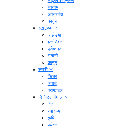
साइबर आक्रमण
स्क्याम
अवेयरनेस
कानुन
स्टार्टअप
आईडिया
इन्नोभेशन
प्रोफाइल
लगानी
कानुन
स्टोरी
फिचर
रिपोर्ट
प्रोफाइल
डिजिटल नेपाल
शिक्षा
स्वास्थ्य
कृषि
पर्यटन