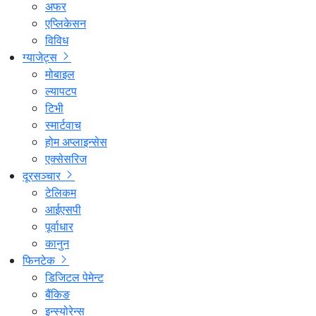
अफर
एप्लिकेसन
विविध
ग्याजेट्स
मोबाइल
ल्यापटप
टिभी
स्मार्टवाच
होम अप्लाइन्सेस
एक्सेसरिज
दूरसञ्चार
टेलिकम
आईएसपी
पूर्वाधार
कानुन
फिनटेक
डिजिटल पेमेन्ट
बैंकिङ
इन्स्योरेन्स