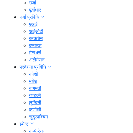
उर्जा
पूर्वाधार
नयाँ प्रविधि
एआई
आईओटी
ब्लकचेन
क्लाउड
मेटाभर्स
अटोमेसन
प्रदेशमा प्रविधि
कोशी
मधेश
बागमती
गण्डकी
लुम्बिनी
कर्णाली
सुदूरपश्चिम
इभेन्ट
कन्फेरेन्स