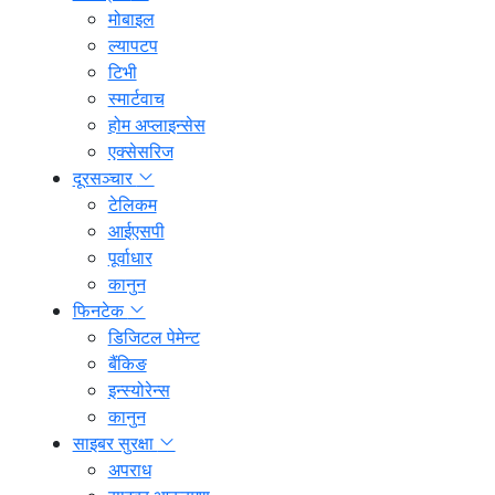
मोबाइल
ल्यापटप
टिभी
स्मार्टवाच
होम अप्लाइन्सेस
एक्सेसरिज
दूरसञ्चार
टेलिकम
आईएसपी
पूर्वाधार
कानुन
फिनटेक
डिजिटल पेमेन्ट
बैंकिङ
इन्स्योरेन्स
कानुन
साइबर सुरक्षा
अपराध