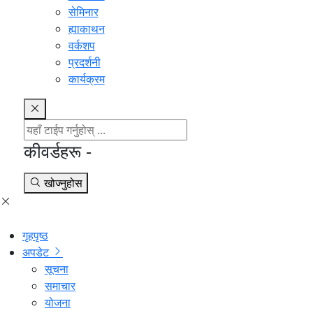
सेमिनार
ह्याकाथन
वर्कशप
प्रदर्शनी
कार्यक्रम
कीवर्डहरू -
खोज्नुहोस
गृहपृष्ठ
अपडेट
सूचना
समाचार
योजना