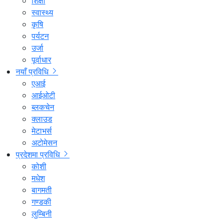
शिक्षा
स्वास्थ्य
कृषि
पर्यटन
उर्जा
पूर्वाधार
नयाँ प्रविधि
एआई
आईओटी
ब्लकचेन
क्लाउड
मेटाभर्स
अटोमेसन
प्रदेशमा प्रविधि
कोशी
मधेश
बागमती
गण्डकी
लुम्बिनी