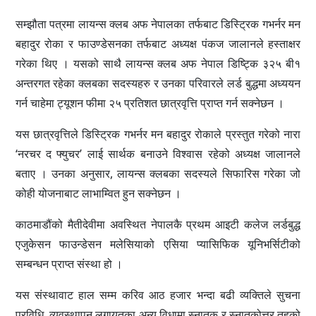
सम्झौता पत्रमा लायन्स क्लब अफ नेपालका तर्फबाट डिस्ट्रिक गभर्नर मन
बहादुर रोका र फाउण्डेसनका तर्फबाट अध्यक्ष पंकज जालानले हस्ताक्षर
गरेका थिए । यसको साथै लायन्स क्लब अफ नेपाल डिष्ट्कि ३२५ बी१
अन्तरगत रहेका क्लबका सदस्यहरु र उनका परिवारले लर्ड बुद्धमा अध्ययन
गर्न चाहेमा ट्यूशन फीमा २५ प्रतिशत छात्रवृत्ति प्राप्त गर्न सक्नेछन ।
यस छात्रवृत्तिले डिस्ट्रिक गभर्नर मन बहादुर रोकाले प्रस्तुत गरेको नारा
‘नरचर द फ्युचर’ लाई सार्थक बनाउने विश्वास रहेको अध्यक्ष जालानले
बताए । उनका अनुसार, लायन्स क्लबका सदस्यले सिफारिस गरेका जो
कोही योजनाबाट लाभाम्वित हुन सक्नेछन ।
काठमाडौंको मैतीदेवीमा अवस्थित नेपालकै प्रथम आइटी कलेज लर्डबुद्ध
एजुकेसन फाउन्डेसन मलेसियाको एसिया प्यासिफिक यूनिभर्सिटीको
सम्बन्धन प्राप्त संस्था हो ।
यस संस्थावाट हाल सम्म करिव आठ हजार भन्दा बढी व्यक्तिले सुचना
प्रविधि, व्यवस्थापन लगायतका अन्य विधामा स्नातक र स्नातकोत्तर तहको