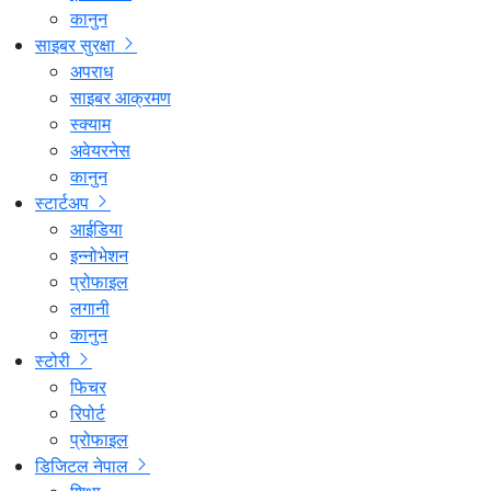
कानुन
साइबर सुरक्षा
अपराध
साइबर आक्रमण
स्क्याम
अवेयरनेस
कानुन
स्टार्टअप
आईडिया
इन्नोभेशन
प्रोफाइल
लगानी
कानुन
स्टोरी
फिचर
रिपोर्ट
प्रोफाइल
डिजिटल नेपाल