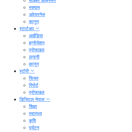
साइबर आक्रमण
स्क्याम
अवेयरनेस
कानुन
स्टार्टअप
आईडिया
इन्नोभेशन
प्रोफाइल
लगानी
कानुन
स्टोरी
फिचर
रिपोर्ट
प्रोफाइल
डिजिटल नेपाल
शिक्षा
स्वास्थ्य
कृषि
पर्यटन