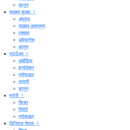
कानुन
साइबर सुरक्षा
अपराध
साइबर आक्रमण
स्क्याम
अवेयरनेस
कानुन
स्टार्टअप
आईडिया
इन्नोभेशन
प्रोफाइल
लगानी
कानुन
स्टोरी
फिचर
रिपोर्ट
प्रोफाइल
डिजिटल नेपाल