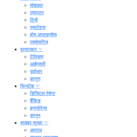
मोबाइल
ल्यापटप
टिभी
स्मार्टवाच
होम अप्लाइन्सेस
एक्सेसरिज
दूरसञ्चार
टेलिकम
आईएसपी
पूर्वाधार
कानुन
फिनटेक
डिजिटल पेमेन्ट
बैंकिङ
इन्स्योरेन्स
कानुन
साइबर सुरक्षा
अपराध