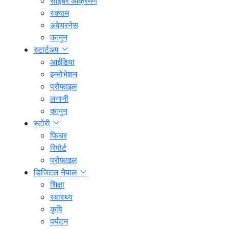
साइबर आक्रमण
स्क्याम
अवेयरनेस
कानुन
स्टार्टअप
आईडिया
इन्नोभेशन
प्रोफाइल
लगानी
कानुन
स्टोरी
फिचर
रिपोर्ट
प्रोफाइल
डिजिटल नेपाल
शिक्षा
स्वास्थ्य
कृषि
पर्यटन