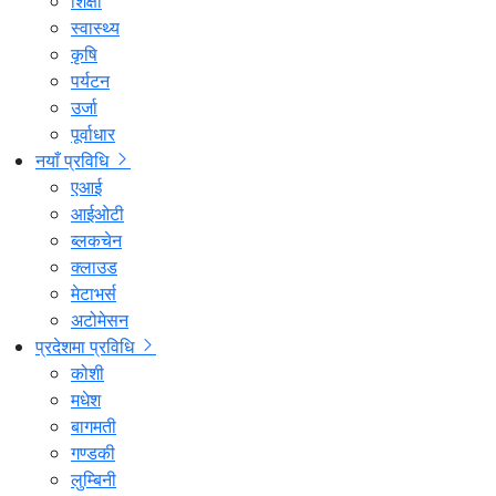
शिक्षा
स्वास्थ्य
कृषि
पर्यटन
उर्जा
पूर्वाधार
नयाँ प्रविधि
एआई
आईओटी
ब्लकचेन
क्लाउड
मेटाभर्स
अटोमेसन
प्रदेशमा प्रविधि
कोशी
मधेश
बागमती
गण्डकी
लुम्बिनी