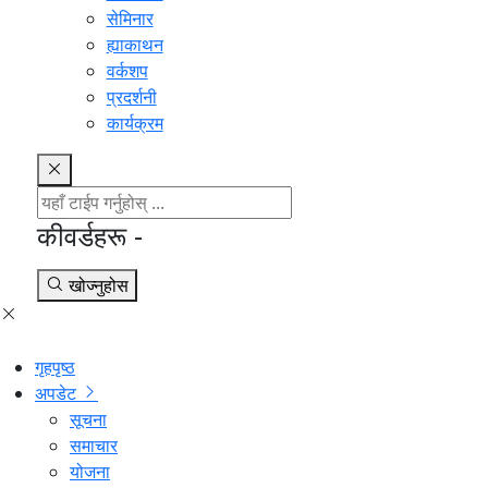
सेमिनार
ह्याकाथन
वर्कशप
प्रदर्शनी
कार्यक्रम
कीवर्डहरू -
खोज्नुहोस
गृहपृष्ठ
अपडेट
सूचना
समाचार
योजना