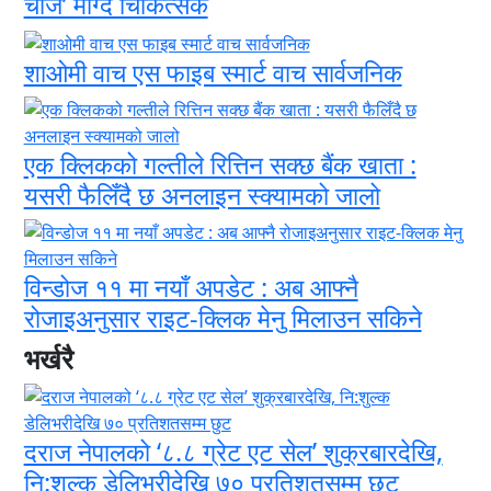
चार्ज’ माग्दै चिकित्सक
शाओमी वाच एस फाइब स्मार्ट वाच सार्वजनिक
एक क्लिकको गल्तीले रित्तिन सक्छ बैंक खाता :
यसरी फैलिँदै छ अनलाइन स्क्यामको जालो
विन्डोज ११ मा नयाँ अपडेट : अब आफ्नै
रोजाइअनुसार राइट-क्लिक मेनु मिलाउन सकिने
भर्खरै
दराज नेपालको ‘८.८ ग्रेट एट सेल’ शुक्रबारदेखि,
नि:शुल्क डेलिभरीदेखि ७० प्रतिशतसम्म छुट