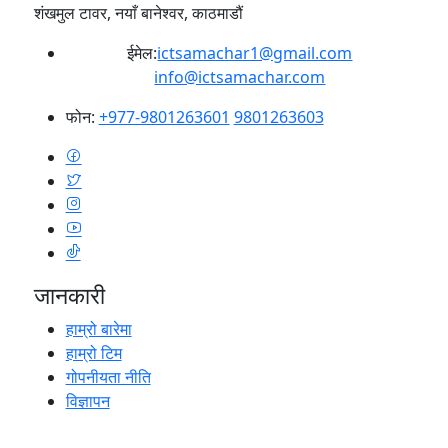
शंखमुल टावर, नयाँ बानेश्वर, काठमाडौं
ईमेल:
ictsamachar1@gmail.com
info@ictsamachar.com
फोन:
+977-9801263601
9801263603
जानकारी
हाम्रो बारेमा
हाम्रो टिम
गोपनीयता नीति
विज्ञापन