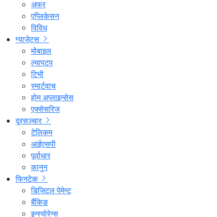
अफर
एप्लिकेसन
विविध
ग्याजेट्स
मोबाइल
ल्यापटप
टिभी
स्मार्टवाच
होम अप्लाइन्सेस
एक्सेसरिज
दूरसञ्चार
टेलिकम
आईएसपी
पूर्वाधार
कानुन
फिनटेक
डिजिटल पेमेन्ट
बैंकिङ
इन्स्योरेन्स