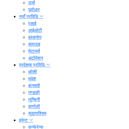
उर्जा
पूर्वाधार
नयाँ प्रविधि
एआई
आईओटी
ब्लकचेन
क्लाउड
मेटाभर्स
अटोमेसन
प्रदेशमा प्रविधि
कोशी
मधेश
बागमती
गण्डकी
लुम्बिनी
कर्णाली
सुदूरपश्चिम
इभेन्ट
कन्फेरेन्स