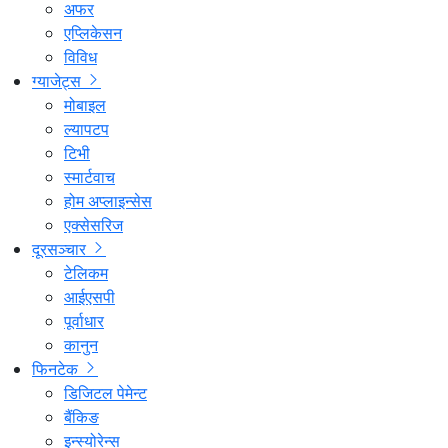
अफर
एप्लिकेसन
विविध
ग्याजेट्स
मोबाइल
ल्यापटप
टिभी
स्मार्टवाच
होम अप्लाइन्सेस
एक्सेसरिज
दूरसञ्चार
टेलिकम
आईएसपी
पूर्वाधार
कानुन
फिनटेक
डिजिटल पेमेन्ट
बैंकिङ
इन्स्योरेन्स