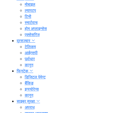
मोबाइल
ल्यापटप
टिभी
स्मार्टवाच
होम अप्लाइन्सेस
एक्सेसरिज
दूरसञ्चार
टेलिकम
आईएसपी
पूर्वाधार
कानुन
फिनटेक
डिजिटल पेमेन्ट
बैंकिङ
इन्स्योरेन्स
कानुन
साइबर सुरक्षा
अपराध