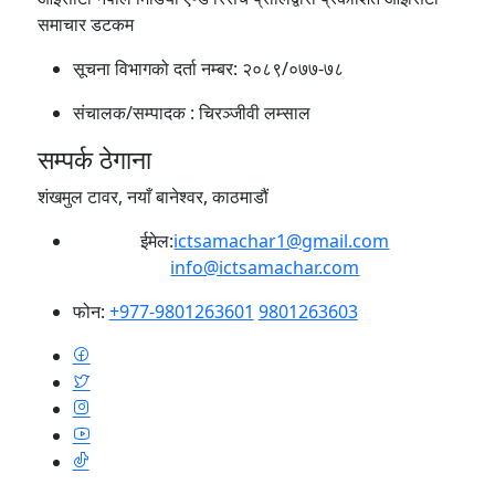
समाचार डटकम
सूचना विभागको दर्ता नम्बर:
२०८९/०७७-७८
संचालक/सम्पादक :
चिरञ्जीवी लम्साल
सम्पर्क ठेगाना
शंखमुल टावर, नयाँ बानेश्वर, काठमाडौं
ईमेल:
ictsamachar1@gmail.com
info@ictsamachar.com
फोन:
+977-9801263601
9801263603