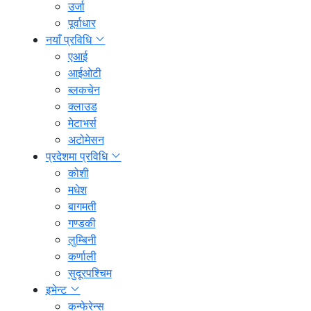
उर्जा
पूर्वाधार
नयाँ प्रविधि
एआई
आईओटी
ब्लकचेन
क्लाउड
मेटाभर्स
अटोमेसन
प्रदेशमा प्रविधि
कोशी
मधेश
बागमती
गण्डकी
लुम्बिनी
कर्णाली
सुदूरपश्चिम
इभेन्ट
कन्फेरेन्स