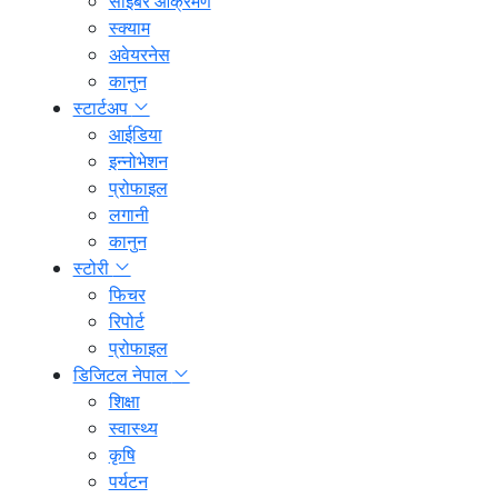
साइबर आक्रमण
स्क्याम
अवेयरनेस
कानुन
स्टार्टअप
आईडिया
इन्नोभेशन
प्रोफाइल
लगानी
कानुन
स्टोरी
फिचर
रिपोर्ट
प्रोफाइल
डिजिटल नेपाल
शिक्षा
स्वास्थ्य
कृषि
पर्यटन