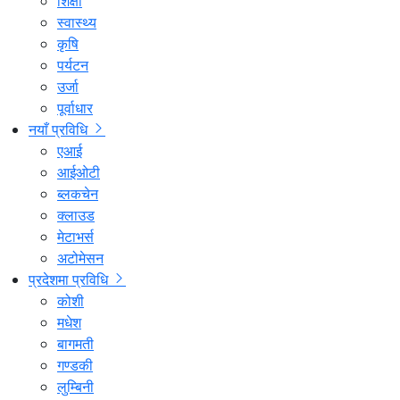
शिक्षा
स्वास्थ्य
कृषि
पर्यटन
उर्जा
पूर्वाधार
नयाँ प्रविधि
एआई
आईओटी
ब्लकचेन
क्लाउड
मेटाभर्स
अटोमेसन
प्रदेशमा प्रविधि
कोशी
मधेश
बागमती
गण्डकी
लुम्बिनी