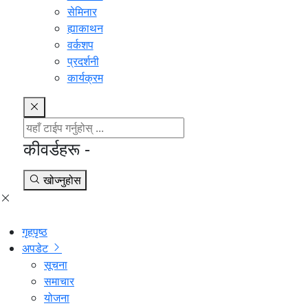
सेमिनार
ह्याकाथन
वर्कशप
प्रदर्शनी
कार्यक्रम
कीवर्डहरू -
खोज्नुहोस
गृहपृष्ठ
अपडेट
सूचना
समाचार
योजना