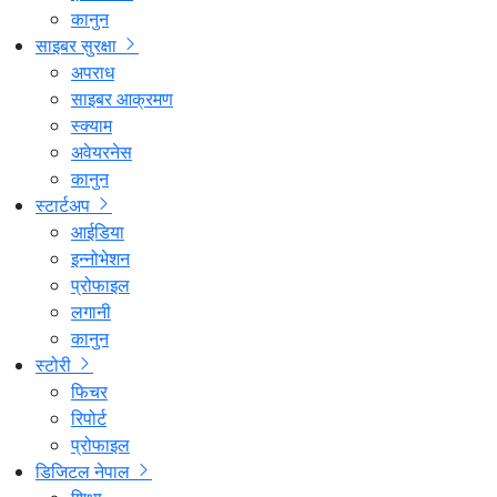
कानुन
साइबर सुरक्षा
अपराध
साइबर आक्रमण
स्क्याम
अवेयरनेस
कानुन
स्टार्टअप
आईडिया
इन्नोभेशन
प्रोफाइल
लगानी
कानुन
स्टोरी
फिचर
रिपोर्ट
प्रोफाइल
डिजिटल नेपाल