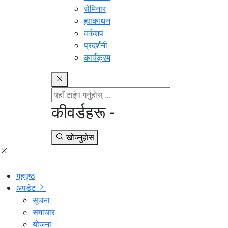
सेमिनार
ह्याकाथन
वर्कशप
प्रदर्शनी
कार्यक्रम
कीवर्डहरू -
खोज्नुहोस
गृहपृष्ठ
अपडेट
सूचना
समाचार
योजना