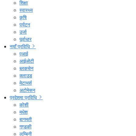
शिक्षा
स्वास्थ्य
कृषि
पर्यटन
उर्जा
पूर्वाधार
नयाँ प्रविधि
एआई
आईओटी
ब्लकचेन
क्लाउड
मेटाभर्स
अटोमेसन
प्रदेशमा प्रविधि
कोशी
मधेश
बागमती
गण्डकी
लुम्बिनी