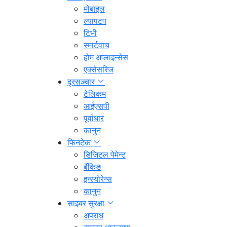
मोबाइल
ल्यापटप
टिभी
स्मार्टवाच
होम अप्लाइन्सेस
एक्सेसरिज
दूरसञ्चार
टेलिकम
आईएसपी
पूर्वाधार
कानुन
फिनटेक
डिजिटल पेमेन्ट
बैंकिङ
इन्स्योरेन्स
कानुन
साइबर सुरक्षा
अपराध