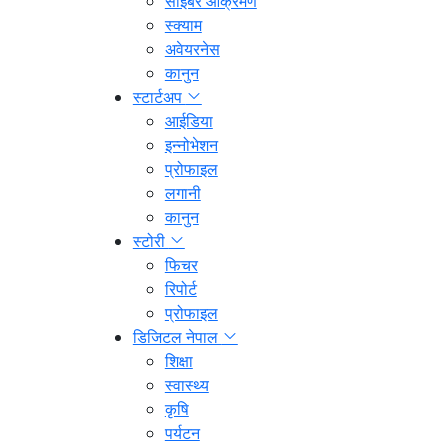
साइबर आक्रमण
स्क्याम
अवेयरनेस
कानुन
स्टार्टअप
आईडिया
इन्नोभेशन
प्रोफाइल
लगानी
कानुन
स्टोरी
फिचर
रिपोर्ट
प्रोफाइल
डिजिटल नेपाल
शिक्षा
स्वास्थ्य
कृषि
पर्यटन