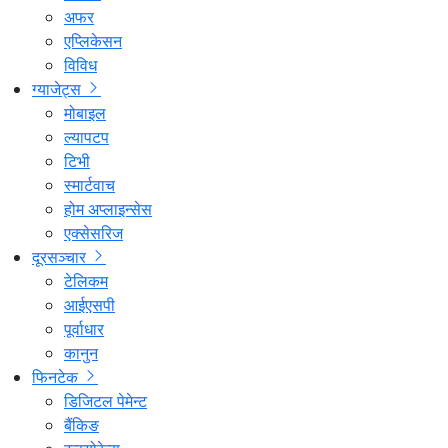
अफर
एप्लिकेसन
विविध
ग्याजेट्स
मोबाइल
ल्यापटप
टिभी
स्मार्टवाच
होम अप्लाइन्सेस
एक्सेसरिज
दूरसञ्चार
टेलिकम
आईएसपी
पूर्वाधार
कानुन
फिनटेक
डिजिटल पेमेन्ट
बैंकिङ