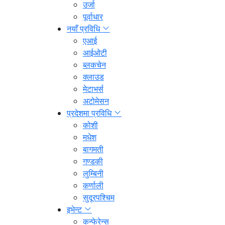
उर्जा
पूर्वाधार
नयाँ प्रविधि
एआई
आईओटी
ब्लकचेन
क्लाउड
मेटाभर्स
अटोमेसन
प्रदेशमा प्रविधि
कोशी
मधेश
बागमती
गण्डकी
लुम्बिनी
कर्णाली
सुदूरपश्चिम
इभेन्ट
कन्फेरेन्स