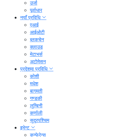
उर्जा
पूर्वाधार
नयाँ प्रविधि
एआई
आईओटी
ब्लकचेन
क्लाउड
मेटाभर्स
अटोमेसन
प्रदेशमा प्रविधि
कोशी
मधेश
बागमती
गण्डकी
लुम्बिनी
कर्णाली
सुदूरपश्चिम
इभेन्ट
कन्फेरेन्स