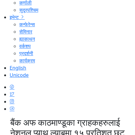
कर्णाली
सुदूरपश्चिम
इभेन्ट
कन्फेरेन्स
सेमिनार
ह्याकाथन
वर्कशप
प्रदर्शनी
कार्यक्रम
English
Unicode
बैंक अफ काठमाण्डूका ग्राहकहरुलाई
नेशनल प्याथ ल्याबमा १५ प्रतिशत छुट