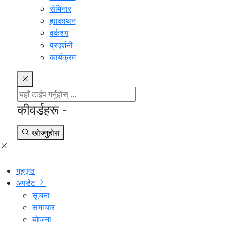
सेमिनार
ह्याकाथन
वर्कशप
प्रदर्शनी
कार्यक्रम
कीवर्डहरू -
खोज्नुहोस
गृहपृष्ठ
अपडेट
सूचना
समाचार
योजना