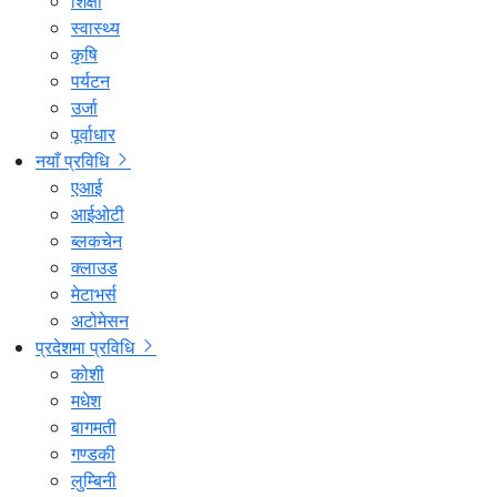
शिक्षा
स्वास्थ्य
कृषि
पर्यटन
उर्जा
पूर्वाधार
नयाँ प्रविधि
एआई
आईओटी
ब्लकचेन
क्लाउड
मेटाभर्स
अटोमेसन
प्रदेशमा प्रविधि
कोशी
मधेश
बागमती
गण्डकी
लुम्बिनी