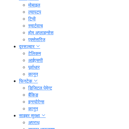
मोबाइल
ल्यापटप
टिभी
स्मार्टवाच
होम अप्लाइन्सेस
एक्सेसरिज
दूरसञ्चार
टेलिकम
आईएसपी
पूर्वाधार
कानुन
फिनटेक
डिजिटल पेमेन्ट
बैंकिङ
इन्स्योरेन्स
कानुन
साइबर सुरक्षा
अपराध