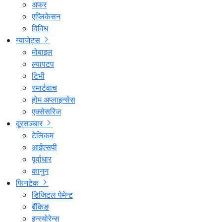
अफर
एप्लिकेसन
विविध
ग्याजेट्स
मोबाइल
ल्यापटप
टिभी
स्मार्टवाच
होम अप्लाइन्सेस
एक्सेसरिज
दूरसञ्चार
टेलिकम
आईएसपी
पूर्वाधार
कानुन
फिनटेक
डिजिटल पेमेन्ट
बैंकिङ
इन्स्योरेन्स