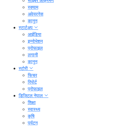
साइबर आक्रमण
स्क्याम
अवेयरनेस
कानुन
स्टार्टअप
आईडिया
इन्नोभेशन
प्रोफाइल
लगानी
कानुन
स्टोरी
फिचर
रिपोर्ट
प्रोफाइल
डिजिटल नेपाल
शिक्षा
स्वास्थ्य
कृषि
पर्यटन