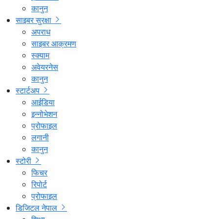
कानुन
साइबर सुरक्षा
अपराध
साइबर आक्रमण
स्क्याम
अवेयरनेस
कानुन
स्टार्टअप
आईडिया
इन्नोभेशन
प्रोफाइल
लगानी
कानुन
स्टोरी
फिचर
रिपोर्ट
प्रोफाइल
डिजिटल नेपाल