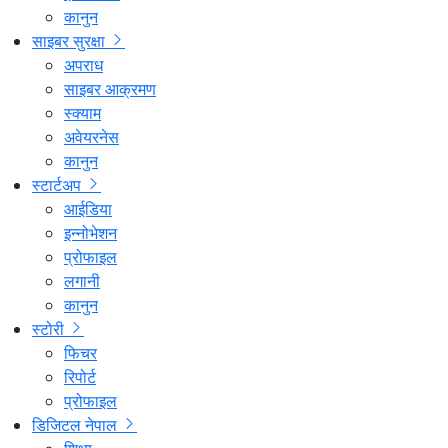
कानुन
साइबर सुरक्षा
अपराध
साइबर आक्रमण
स्क्याम
अवेयरनेस
कानुन
स्टार्टअप
आईडिया
इन्नोभेशन
प्रोफाइल
लगानी
कानुन
स्टोरी
फिचर
रिपोर्ट
प्रोफाइल
डिजिटल नेपाल