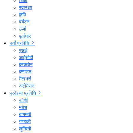
शिक्षा
स्वास्थ्य
कृषि
पर्यटन
उर्जा
पूर्वाधार
नयाँ प्रविधि
एआई
आईओटी
ब्लकचेन
क्लाउड
मेटाभर्स
अटोमेसन
प्रदेशमा प्रविधि
कोशी
मधेश
बागमती
गण्डकी
लुम्बिनी