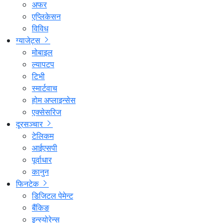
अफर
एप्लिकेसन
विविध
ग्याजेट्स
मोबाइल
ल्यापटप
टिभी
स्मार्टवाच
होम अप्लाइन्सेस
एक्सेसरिज
दूरसञ्चार
टेलिकम
आईएसपी
पूर्वाधार
कानुन
फिनटेक
डिजिटल पेमेन्ट
बैंकिङ
इन्स्योरेन्स