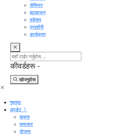
सेमिनार
ह्याकाथन
वर्कशप
प्रदर्शनी
कार्यक्रम
कीवर्डहरू -
खोज्नुहोस
गृहपृष्ठ
अपडेट
सूचना
समाचार
योजना