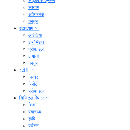
साइबर आक्रमण
स्क्याम
अवेयरनेस
कानुन
स्टार्टअप
आईडिया
इन्नोभेशन
प्रोफाइल
लगानी
कानुन
स्टोरी
फिचर
रिपोर्ट
प्रोफाइल
डिजिटल नेपाल
शिक्षा
स्वास्थ्य
कृषि
पर्यटन