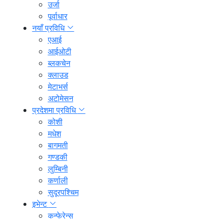
उर्जा
पूर्वाधार
नयाँ प्रविधि
एआई
आईओटी
ब्लकचेन
क्लाउड
मेटाभर्स
अटोमेसन
प्रदेशमा प्रविधि
कोशी
मधेश
बागमती
गण्डकी
लुम्बिनी
कर्णाली
सुदूरपश्चिम
इभेन्ट
कन्फेरेन्स