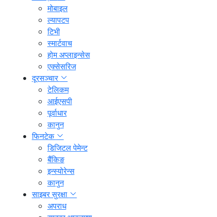
मोबाइल
ल्यापटप
टिभी
स्मार्टवाच
होम अप्लाइन्सेस
एक्सेसरिज
दूरसञ्चार
टेलिकम
आईएसपी
पूर्वाधार
कानुन
फिनटेक
डिजिटल पेमेन्ट
बैंकिङ
इन्स्योरेन्स
कानुन
साइबर सुरक्षा
अपराध