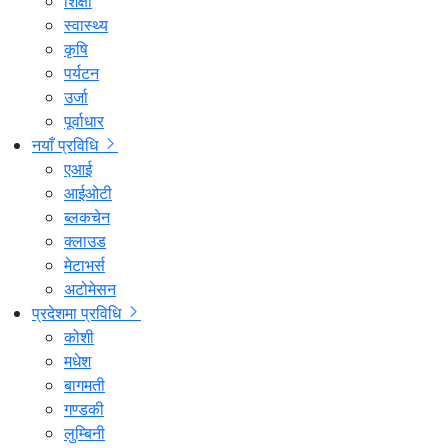
शिक्षा
स्वास्थ्य
कृषि
पर्यटन
उर्जा
पूर्वाधार
नयाँ प्रविधि
एआई
आईओटी
ब्लकचेन
क्लाउड
मेटाभर्स
अटोमेसन
प्रदेशमा प्रविधि
कोशी
मधेश
बागमती
गण्डकी
लुम्बिनी