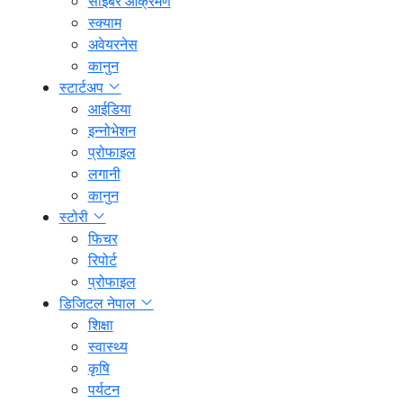
साइबर आक्रमण
स्क्याम
अवेयरनेस
कानुन
स्टार्टअप
आईडिया
इन्नोभेशन
प्रोफाइल
लगानी
कानुन
स्टोरी
फिचर
रिपोर्ट
प्रोफाइल
डिजिटल नेपाल
शिक्षा
स्वास्थ्य
कृषि
पर्यटन