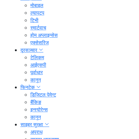
मोबाइल
ल्यापटप
टिभी
स्मार्टवाच
होम अप्लाइन्सेस
एक्सेसरिज
दूरसञ्चार
टेलिकम
आईएसपी
पूर्वाधार
कानुन
फिनटेक
डिजिटल पेमेन्ट
बैंकिङ
इन्स्योरेन्स
कानुन
साइबर सुरक्षा
अपराध