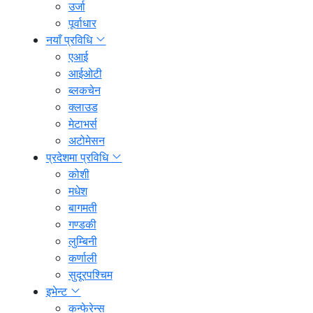
उर्जा
पूर्वाधार
नयाँ प्रविधि
एआई
आईओटी
ब्लकचेन
क्लाउड
मेटाभर्स
अटोमेसन
प्रदेशमा प्रविधि
कोशी
मधेश
बागमती
गण्डकी
लुम्बिनी
कर्णाली
सुदूरपश्चिम
इभेन्ट
कन्फेरेन्स