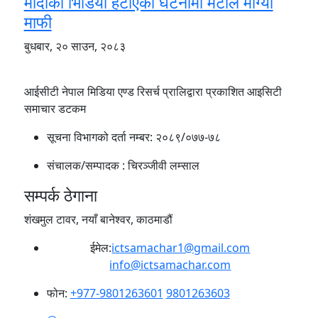
मोदीको भिडियो हटाएको घटनामा मेटाले माग्यो
माफी
बुधबार, २० साउन, २०८३
आईसीटी नेपाल मिडिया एण्ड रिसर्च प्रालिद्वारा प्रकाशित आइसिटी
समाचार डटकम
सूचना विभागको दर्ता नम्बर:
२०८९/०७७-७८
संचालक/सम्पादक :
चिरञ्जीवी लम्साल
सम्पर्क ठेगाना
शंखमुल टावर, नयाँ बानेश्वर, काठमाडौं
ईमेल:
ictsamachar1@gmail.com
info@ictsamachar.com
फोन:
+977-9801263601
9801263603