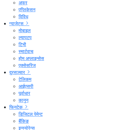
अफर
एप्लिकेसन
विविध
ग्याजेट्स
मोबाइल
ल्यापटप
टिभी
स्मार्टवाच
होम अप्लाइन्सेस
एक्सेसरिज
दूरसञ्चार
टेलिकम
आईएसपी
पूर्वाधार
कानुन
फिनटेक
डिजिटल पेमेन्ट
बैंकिङ
इन्स्योरेन्स