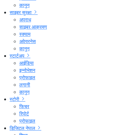
कानुन
साइबर सुरक्षा
अपराध
साइबर आक्रमण
स्क्याम
अवेयरनेस
कानुन
स्टार्टअप
आईडिया
इन्नोभेशन
प्रोफाइल
लगानी
कानुन
स्टोरी
फिचर
रिपोर्ट
प्रोफाइल
डिजिटल नेपाल