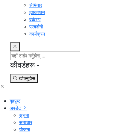
सेमिनार
ह्याकाथन
वर्कशप
प्रदर्शनी
कार्यक्रम
कीवर्डहरू -
खोज्नुहोस
गृहपृष्ठ
अपडेट
सूचना
समाचार
योजना