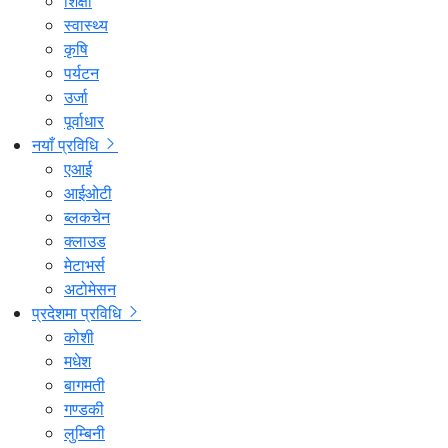
शिक्षा
स्वास्थ्य
कृषि
पर्यटन
उर्जा
पूर्वाधार
नयाँ प्रविधि
एआई
आईओटी
ब्लकचेन
क्लाउड
मेटाभर्स
अटोमेसन
प्रदेशमा प्रविधि
कोशी
मधेश
बागमती
गण्डकी
लुम्बिनी