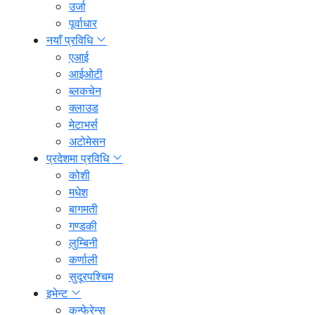
उर्जा
पूर्वाधार
नयाँ प्रविधि
एआई
आईओटी
ब्लकचेन
क्लाउड
मेटाभर्स
अटोमेसन
प्रदेशमा प्रविधि
कोशी
मधेश
बागमती
गण्डकी
लुम्बिनी
कर्णाली
सुदूरपश्चिम
इभेन्ट
कन्फेरेन्स