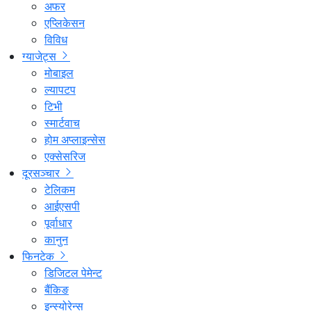
अफर
एप्लिकेसन
विविध
ग्याजेट्स
मोबाइल
ल्यापटप
टिभी
स्मार्टवाच
होम अप्लाइन्सेस
एक्सेसरिज
दूरसञ्चार
टेलिकम
आईएसपी
पूर्वाधार
कानुन
फिनटेक
डिजिटल पेमेन्ट
बैंकिङ
इन्स्योरेन्स