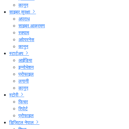
कानुन
साइबर सुरक्षा
अपराध
साइबर आक्रमण
स्क्याम
अवेयरनेस
कानुन
स्टार्टअप
आईडिया
इन्नोभेशन
प्रोफाइल
लगानी
कानुन
स्टोरी
फिचर
रिपोर्ट
प्रोफाइल
डिजिटल नेपाल