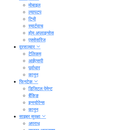
मोबाइल
ल्यापटप
टिभी
स्मार्टवाच
होम अप्लाइन्सेस
एक्सेसरिज
दूरसञ्चार
टेलिकम
आईएसपी
पूर्वाधार
कानुन
फिनटेक
डिजिटल पेमेन्ट
बैंकिङ
इन्स्योरेन्स
कानुन
साइबर सुरक्षा
अपराध