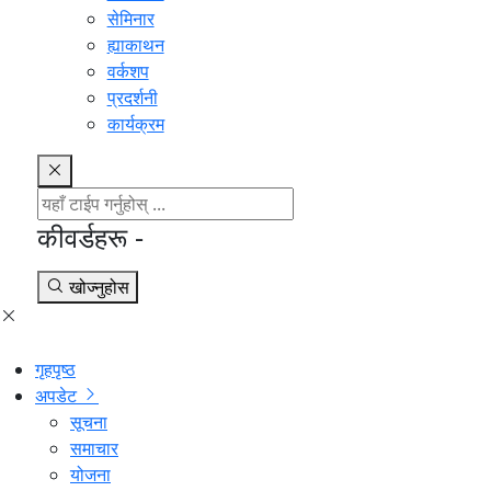
सेमिनार
ह्याकाथन
वर्कशप
प्रदर्शनी
कार्यक्रम
कीवर्डहरू -
खोज्नुहोस
गृहपृष्ठ
अपडेट
सूचना
समाचार
योजना