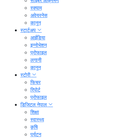
साइबर आक्रमण
स्क्याम
अवेयरनेस
कानुन
स्टार्टअप
आईडिया
इन्नोभेशन
प्रोफाइल
लगानी
कानुन
स्टोरी
फिचर
रिपोर्ट
प्रोफाइल
डिजिटल नेपाल
शिक्षा
स्वास्थ्य
कृषि
पर्यटन