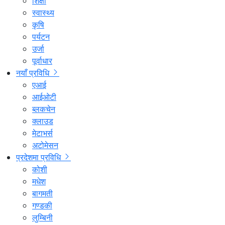
शिक्षा
स्वास्थ्य
कृषि
पर्यटन
उर्जा
पूर्वाधार
नयाँ प्रविधि
एआई
आईओटी
ब्लकचेन
क्लाउड
मेटाभर्स
अटोमेसन
प्रदेशमा प्रविधि
कोशी
मधेश
बागमती
गण्डकी
लुम्बिनी