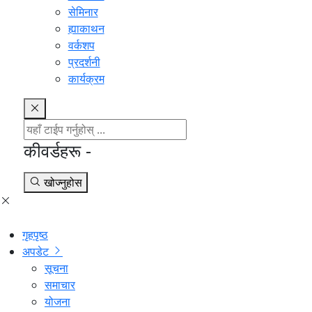
सेमिनार
ह्याकाथन
वर्कशप
प्रदर्शनी
कार्यक्रम
कीवर्डहरू -
खोज्नुहोस
गृहपृष्ठ
अपडेट
सूचना
समाचार
योजना