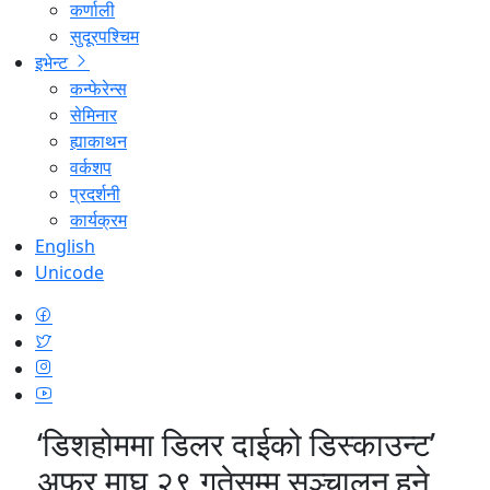
कर्णाली
सुदूरपश्चिम
इभेन्ट
कन्फेरेन्स
सेमिनार
ह्याकाथन
वर्कशप
प्रदर्शनी
कार्यक्रम
English
Unicode
‘डिशहोममा डिलर दाईको डिस्काउन्ट’
अफर माघ २९ गतेसम्म सञ्चालन हुने