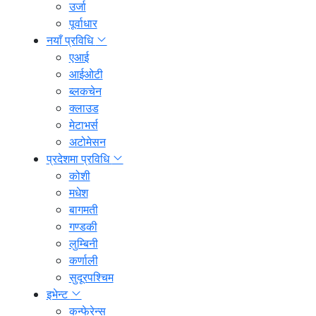
उर्जा
पूर्वाधार
नयाँ प्रविधि
एआई
आईओटी
ब्लकचेन
क्लाउड
मेटाभर्स
अटोमेसन
प्रदेशमा प्रविधि
कोशी
मधेश
बागमती
गण्डकी
लुम्बिनी
कर्णाली
सुदूरपश्चिम
इभेन्ट
कन्फेरेन्स