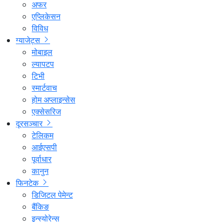
अफर
एप्लिकेसन
विविध
ग्याजेट्स
मोबाइल
ल्यापटप
टिभी
स्मार्टवाच
होम अप्लाइन्सेस
एक्सेसरिज
दूरसञ्चार
टेलिकम
आईएसपी
पूर्वाधार
कानुन
फिनटेक
डिजिटल पेमेन्ट
बैंकिङ
इन्स्योरेन्स