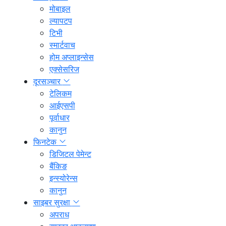
मोबाइल
ल्यापटप
टिभी
स्मार्टवाच
होम अप्लाइन्सेस
एक्सेसरिज
दूरसञ्चार
टेलिकम
आईएसपी
पूर्वाधार
कानुन
फिनटेक
डिजिटल पेमेन्ट
बैंकिङ
इन्स्योरेन्स
कानुन
साइबर सुरक्षा
अपराध