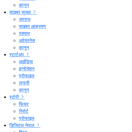
कानुन
साइबर सुरक्षा
अपराध
साइबर आक्रमण
स्क्याम
अवेयरनेस
कानुन
स्टार्टअप
आईडिया
इन्नोभेशन
प्रोफाइल
लगानी
कानुन
स्टोरी
फिचर
रिपोर्ट
प्रोफाइल
डिजिटल नेपाल