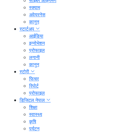
साइबर आक्रमण
स्क्याम
अवेयरनेस
कानुन
स्टार्टअप
आईडिया
इन्नोभेशन
प्रोफाइल
लगानी
कानुन
स्टोरी
फिचर
रिपोर्ट
प्रोफाइल
डिजिटल नेपाल
शिक्षा
स्वास्थ्य
कृषि
पर्यटन