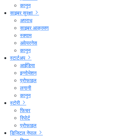
कानुन
साइबर सुरक्षा
अपराध
साइबर आक्रमण
स्क्याम
अवेयरनेस
कानुन
स्टार्टअप
आईडिया
इन्नोभेशन
प्रोफाइल
लगानी
कानुन
स्टोरी
फिचर
रिपोर्ट
प्रोफाइल
डिजिटल नेपाल