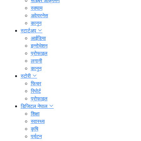
साइबर आक्रमण
स्क्याम
अवेयरनेस
कानुन
स्टार्टअप
आईडिया
इन्नोभेशन
प्रोफाइल
लगानी
कानुन
स्टोरी
फिचर
रिपोर्ट
प्रोफाइल
डिजिटल नेपाल
शिक्षा
स्वास्थ्य
कृषि
पर्यटन