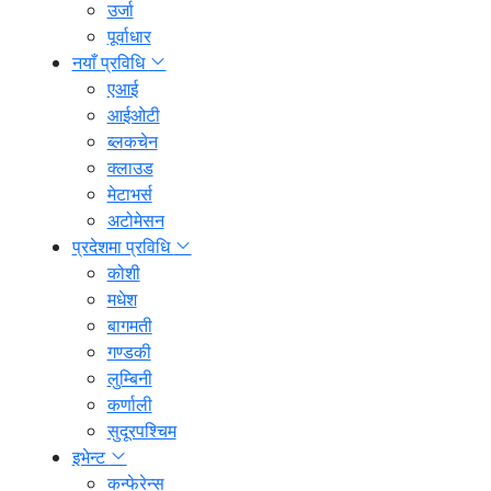
उर्जा
पूर्वाधार
नयाँ प्रविधि
एआई
आईओटी
ब्लकचेन
क्लाउड
मेटाभर्स
अटोमेसन
प्रदेशमा प्रविधि
कोशी
मधेश
बागमती
गण्डकी
लुम्बिनी
कर्णाली
सुदूरपश्चिम
इभेन्ट
कन्फेरेन्स