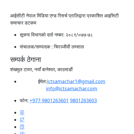
आईसीटी नेपाल मिडिया एण्ड रिसर्च प्रालिद्वारा प्रकाशित आइसिटी
समाचार डटकम
सूचना विभागको दर्ता नम्बर:
२०८९/०७७-७८
संचालक/सम्पादक :
चिरञ्जीवी लम्साल
सम्पर्क ठेगाना
शंखमुल टावर, नयाँ बानेश्वर, काठमाडौं
ईमेल:
ictsamachar1@gmail.com
info@ictsamachar.com
फोन:
+977-9801263601
9801263603