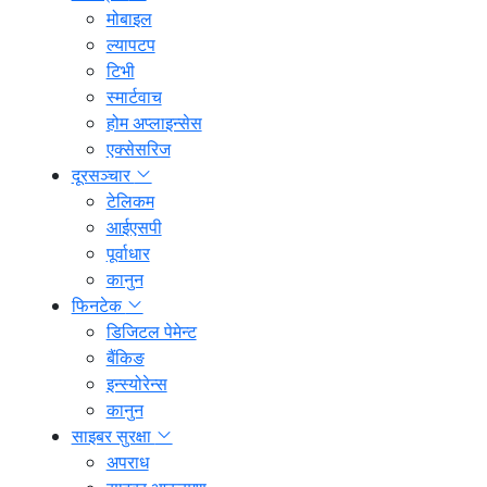
मोबाइल
ल्यापटप
टिभी
स्मार्टवाच
होम अप्लाइन्सेस
एक्सेसरिज
दूरसञ्चार
टेलिकम
आईएसपी
पूर्वाधार
कानुन
फिनटेक
डिजिटल पेमेन्ट
बैंकिङ
इन्स्योरेन्स
कानुन
साइबर सुरक्षा
अपराध