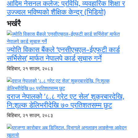
आदिम नेसनल कलेज: प्रविधि, व्यवहारिक शिक्षा र
उज्ज्वल भविष्यको शैक्षिक केन्द्र (भिडियो)
भर्खरै
ज्योति विकास बैंकले ‘एनसीएचएल–ईएफटी कार्ड
सर्भिसेस्’ मार्फत नेपालपे कार्ड सुचारु गर्ने
बिहिबार, २१ साउन, २०८३
दराज नेपालको ‘८.८ ग्रेट एट सेल’ शुक्रबारदेखि,
नि:शुल्क डेलिभरीदेखि ७० प्रतिशतसम्म छुट
बिहिबार, २१ साउन, २०८३