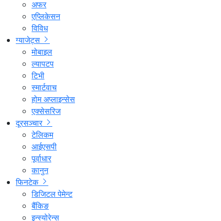
अफर
एप्लिकेसन
विविध
ग्याजेट्स
मोबाइल
ल्यापटप
टिभी
स्मार्टवाच
होम अप्लाइन्सेस
एक्सेसरिज
दूरसञ्चार
टेलिकम
आईएसपी
पूर्वाधार
कानुन
फिनटेक
डिजिटल पेमेन्ट
बैंकिङ
इन्स्योरेन्स