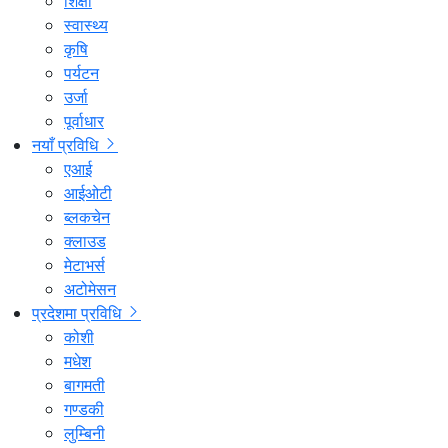
शिक्षा
स्वास्थ्य
कृषि
पर्यटन
उर्जा
पूर्वाधार
नयाँ प्रविधि
एआई
आईओटी
ब्लकचेन
क्लाउड
मेटाभर्स
अटोमेसन
प्रदेशमा प्रविधि
कोशी
मधेश
बागमती
गण्डकी
लुम्बिनी