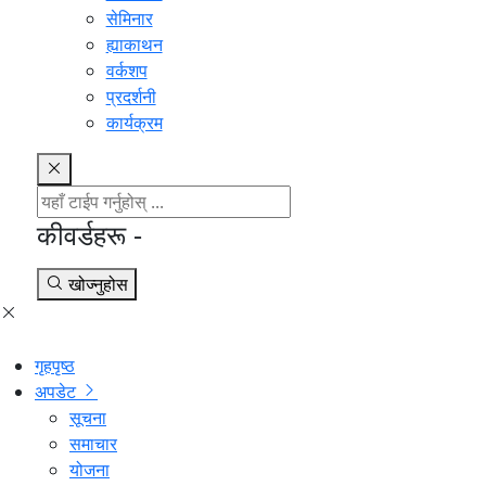
सेमिनार
ह्याकाथन
वर्कशप
प्रदर्शनी
कार्यक्रम
कीवर्डहरू -
खोज्नुहोस
गृहपृष्ठ
अपडेट
सूचना
समाचार
योजना