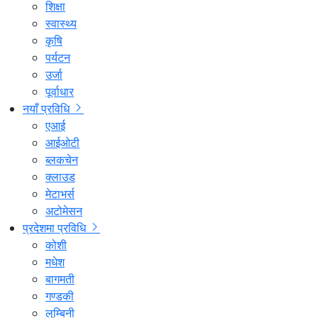
शिक्षा
स्वास्थ्य
कृषि
पर्यटन
उर्जा
पूर्वाधार
नयाँ प्रविधि
एआई
आईओटी
ब्लकचेन
क्लाउड
मेटाभर्स
अटोमेसन
प्रदेशमा प्रविधि
कोशी
मधेश
बागमती
गण्डकी
लुम्बिनी