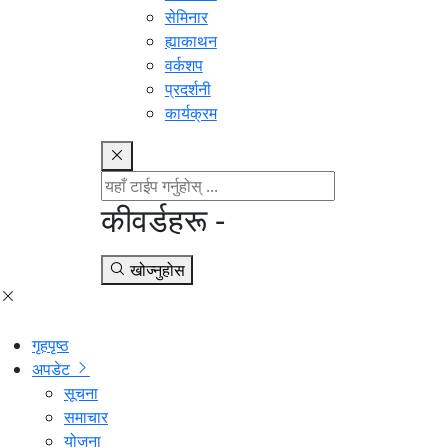
सेमिनार
ह्याकाथन
वर्कशप
प्रदर्शनी
कार्यक्रम
कीवर्डहरू -
खोज्नुहोस
गृहपृष्ठ
अपडेट
सूचना
समाचार
योजना