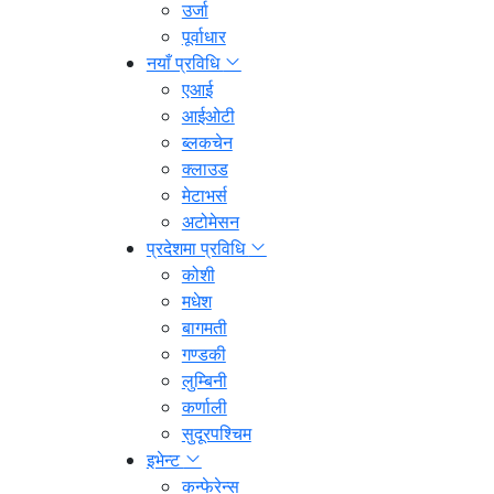
उर्जा
पूर्वाधार
नयाँ प्रविधि
एआई
आईओटी
ब्लकचेन
क्लाउड
मेटाभर्स
अटोमेसन
प्रदेशमा प्रविधि
कोशी
मधेश
बागमती
गण्डकी
लुम्बिनी
कर्णाली
सुदूरपश्चिम
इभेन्ट
कन्फेरेन्स