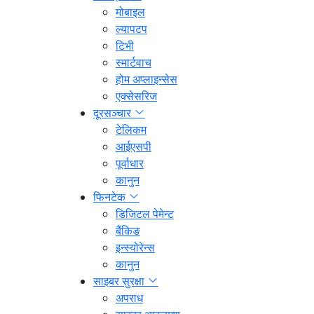
मोबाइल
ल्यापटप
टिभी
स्मार्टवाच
होम अप्लाइन्सेस
एक्सेसरिज
दूरसञ्चार
टेलिकम
आईएसपी
पूर्वाधार
कानुन
फिनटेक
डिजिटल पेमेन्ट
बैंकिङ
इन्स्योरेन्स
कानुन
साइबर सुरक्षा
अपराध