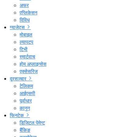
अफर
एप्लिकेसन
विविध
ग्याजेट्स
मोबाइल
ल्यापटप
टिभी
स्मार्टवाच
होम अप्लाइन्सेस
एक्सेसरिज
दूरसञ्चार
टेलिकम
आईएसपी
पूर्वाधार
कानुन
फिनटेक
डिजिटल पेमेन्ट
बैंकिङ