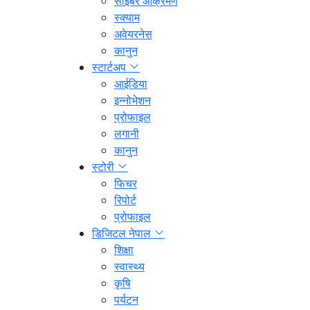
साइबर आक्रमण
स्क्याम
अवेयरनेस
कानुन
स्टार्टअप
आईडिया
इन्नोभेशन
प्रोफाइल
लगानी
कानुन
स्टोरी
फिचर
रिपोर्ट
प्रोफाइल
डिजिटल नेपाल
शिक्षा
स्वास्थ्य
कृषि
पर्यटन