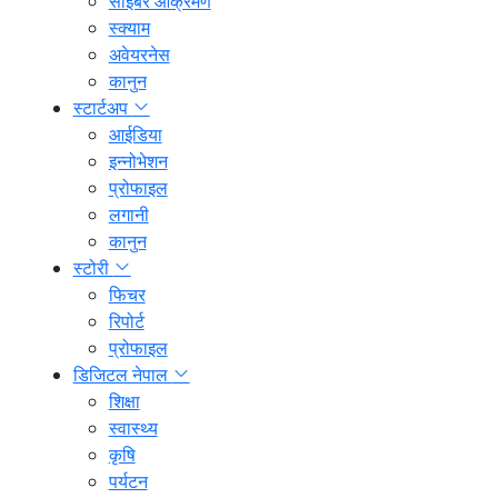
साइबर आक्रमण
स्क्याम
अवेयरनेस
कानुन
स्टार्टअप
आईडिया
इन्नोभेशन
प्रोफाइल
लगानी
कानुन
स्टोरी
फिचर
रिपोर्ट
प्रोफाइल
डिजिटल नेपाल
शिक्षा
स्वास्थ्य
कृषि
पर्यटन