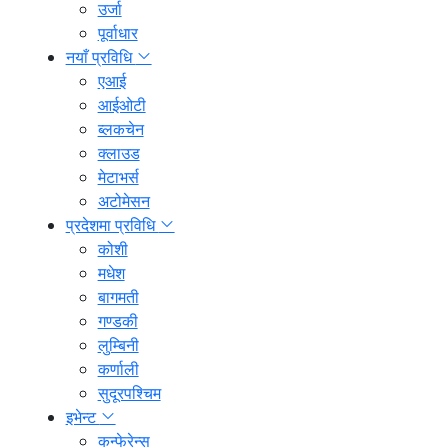
उर्जा
पूर्वाधार
नयाँ प्रविधि
एआई
आईओटी
ब्लकचेन
क्लाउड
मेटाभर्स
अटोमेसन
प्रदेशमा प्रविधि
कोशी
मधेश
बागमती
गण्डकी
लुम्बिनी
कर्णाली
सुदूरपश्चिम
इभेन्ट
कन्फेरेन्स