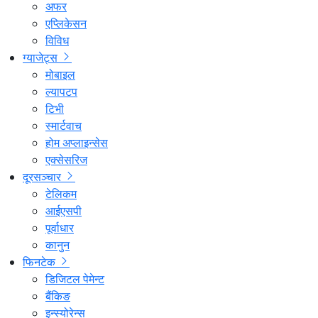
अफर
एप्लिकेसन
विविध
ग्याजेट्स
मोबाइल
ल्यापटप
टिभी
स्मार्टवाच
होम अप्लाइन्सेस
एक्सेसरिज
दूरसञ्चार
टेलिकम
आईएसपी
पूर्वाधार
कानुन
फिनटेक
डिजिटल पेमेन्ट
बैंकिङ
इन्स्योरेन्स