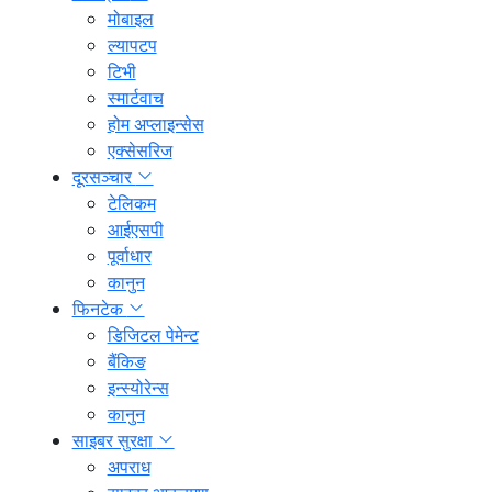
मोबाइल
ल्यापटप
टिभी
स्मार्टवाच
होम अप्लाइन्सेस
एक्सेसरिज
दूरसञ्चार
टेलिकम
आईएसपी
पूर्वाधार
कानुन
फिनटेक
डिजिटल पेमेन्ट
बैंकिङ
इन्स्योरेन्स
कानुन
साइबर सुरक्षा
अपराध