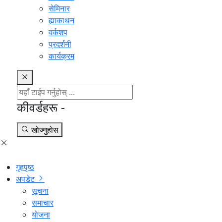
सेमिनार
ह्याकाथन
वर्कशप
प्रदर्शनी
कार्यक्रम
कीवर्डहरू -
खोज्नुहोस
गृहपृष्ठ
अपडेट
सूचना
समाचार
योजना