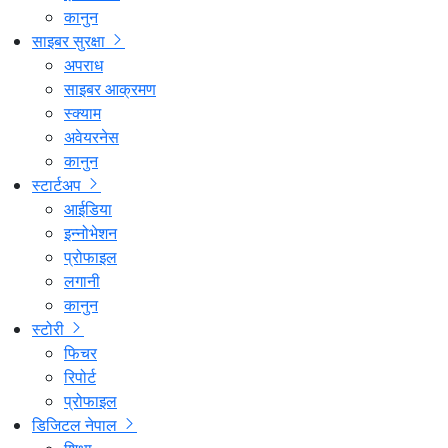
कानुन
साइबर सुरक्षा
अपराध
साइबर आक्रमण
स्क्याम
अवेयरनेस
कानुन
स्टार्टअप
आईडिया
इन्नोभेशन
प्रोफाइल
लगानी
कानुन
स्टोरी
फिचर
रिपोर्ट
प्रोफाइल
डिजिटल नेपाल