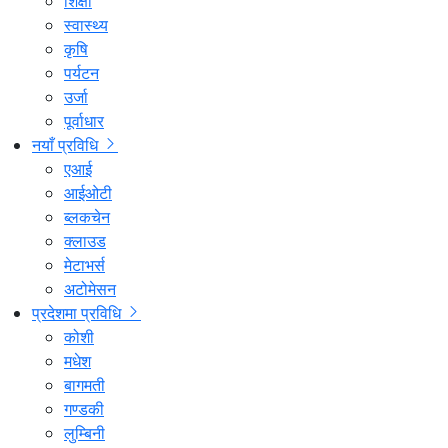
शिक्षा
स्वास्थ्य
कृषि
पर्यटन
उर्जा
पूर्वाधार
नयाँ प्रविधि
एआई
आईओटी
ब्लकचेन
क्लाउड
मेटाभर्स
अटोमेसन
प्रदेशमा प्रविधि
कोशी
मधेश
बागमती
गण्डकी
लुम्बिनी