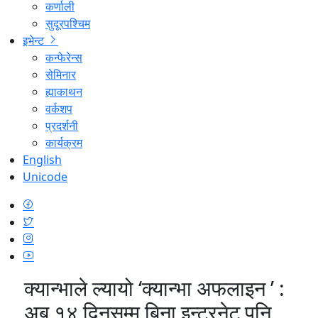
कर्णाली
सुदूरपश्चिम
इभेन्ट
कन्फेरेन्स
सेमिनार
ह्याकाथन
वर्कशप
प्रदर्शनी
कार्यक्रम
English
Unicode
क्यान्भाले ल्यायो ‘क्यान्भा अफलाइन ’ :
अब १४ दिनसम्म बिना इन्टरनेट पनि