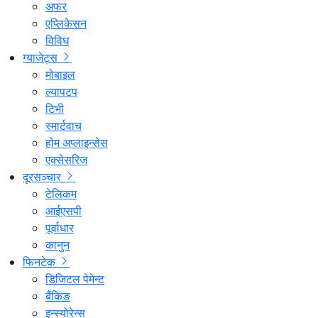
अफर
एप्लिकेसन
विविध
ग्याजेट्स
मोबाइल
ल्यापटप
टिभी
स्मार्टवाच
होम अप्लाइन्सेस
एक्सेसरिज
दूरसञ्चार
टेलिकम
आईएसपी
पूर्वाधार
कानुन
फिनटेक
डिजिटल पेमेन्ट
बैंकिङ
इन्स्योरेन्स