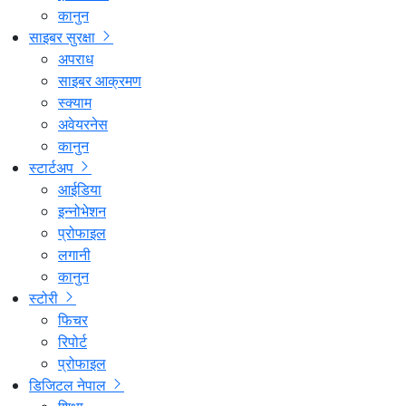
कानुन
साइबर सुरक्षा
अपराध
साइबर आक्रमण
स्क्याम
अवेयरनेस
कानुन
स्टार्टअप
आईडिया
इन्नोभेशन
प्रोफाइल
लगानी
कानुन
स्टोरी
फिचर
रिपोर्ट
प्रोफाइल
डिजिटल नेपाल