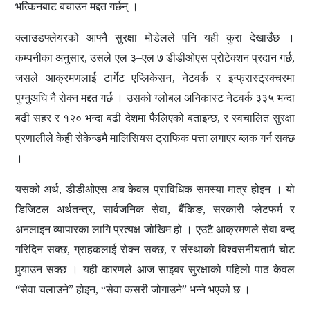
भत्किनबाट बचाउन मद्दत गर्छन्
।
क्लाउडफ्लेयरको आफ्नै सुरक्षा मोडेलले पनि यही कुरा देखाउँछ
।
कम्पनीका अनुसार
उसले
एल
३–एल
७ डीडीओएस प्रोटेक्शन
प्रदान गर्छ
,
,
जसले आक्रमणलाई टार्गेट एप्लिकेसन
नेटवर्क र इन्फ्रास्ट्रक्चरमा
,
पुग्नुअघि नै रोक्न मद्दत गर्छ
। उसको ग्लोबल
अनिकास्ट नेटवर्क
३३५ भन्दा
बढी सहर र १२० भन्दा बढी देशमा फैलिएको बताइन्छ
र स्वचालित सुरक्षा
,
प्रणालीले केही सेकेन्डमै मालिसियस ट्राफिक पत्ता लगाएर ब्लक गर्न सक्छ
।
यसको अर्थ
डीडीओएस अब केवल प्राविधिक समस्या मात्र होइन
। यो
,
डिजिटल अर्थतन्त्र
सार्वजनिक सेवा
बैंकिङ
सरकारी प्लेटफर्म र
,
,
,
अनलाइन व्यापारका लागि प्रत्यक्ष जोखिम हो
। एउटै आक्रमणले सेवा बन्द
गरिदिन सक्छ
ग्राहकलाई रोक्न सक्छ
र संस्थाको विश्वसनीयतामै चोट
,
,
पुर्‍याउन सक्छ
। यही कारणले आज साइबर सुरक्षाको पहिलो पाठ केवल
“सेवा चलाउने” होइन
सेवा कसरी जोगाउने” भन्ने भएको छ
।
, “