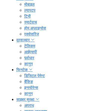
मोबाइल
ल्यापटप
टिभी
स्मार्टवाच
होम अप्लाइन्सेस
एक्सेसरिज
दूरसञ्चार
टेलिकम
आईएसपी
पूर्वाधार
कानुन
फिनटेक
डिजिटल पेमेन्ट
बैंकिङ
इन्स्योरेन्स
कानुन
साइबर सुरक्षा
अपराध