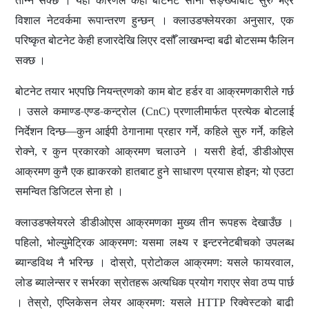
तान्न सक्छ
। यही कारणले केही बोटनेट सानो सङ्ख्याबाट सुरु भएर
विशाल नेटवर्कमा रूपान्तरण हुन्छन्
। क्लाउडफ्लेयरका अनुसार
एक
,
परिष्कृत बोटनेट केही हजारदेखि लिएर दसौँ लाखभन्दा बढी बोटसम्म फैलिन
सक्छ
।
बोटनेट तयार भएपछि नियन्त्रणको काम
बोट हर्डर
वा आक्रमणकारीले गर्छ
। उसले
कमाण्ड-एण्ड-कन्ट्रोल (
प्रणालीमार्फत प्रत्येक बोटलाई
CnC)
निर्देशन दिन्छ—कुन आईपी ठेगानामा प्रहार गर्ने
कहिले सुरु गर्ने
कहिले
,
,
रोक्ने
र कुन प्रकारको आक्रमण चलाउने
। यसरी हेर्दा
डीडीओएस
,
,
आक्रमण कुनै एक ह्याकरको हातबाट हुने साधारण प्रयास होइन
यो एउटा
;
समन्वित डिजिटल सेना हो
।
क्लाउडफ्लेयरले डीडीओएस आक्रमणका मुख्य तीन रूपहरू देखाउँछ
।
पहिलो
भोल्युमेट्रिक आक्रमण
यसमा लक्ष्य र इन्टरनेटबीचको उपलब्ध
,
:
ब्यान्डविथ नै भरिन्छ
। दोस्रो
प्रोटोकल आक्रमण
यसले फायरवाल
,
:
,
लोड ब्यालेन्सर र सर्भरका स्रोतहरू अत्यधिक प्रयोग गराएर सेवा ठप्प पार्छ
। तेस्रो
एप्लिकेसन लेयर आक्रमण
यसले
रिक्वेस्टको बाढी
,
:
HTTP