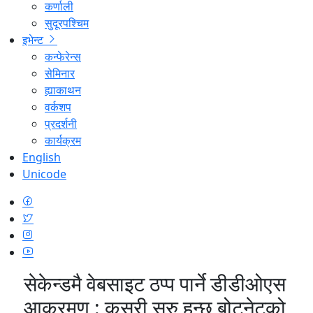
कर्णाली
सुदूरपश्चिम
इभेन्ट
कन्फेरेन्स
सेमिनार
ह्याकाथन
वर्कशप
प्रदर्शनी
कार्यक्रम
English
Unicode
सेकेन्डमै वेबसाइट ठप्प पार्ने डीडीओएस
आक्रमण : कसरी सुरु हुन्छ बोटनेटको