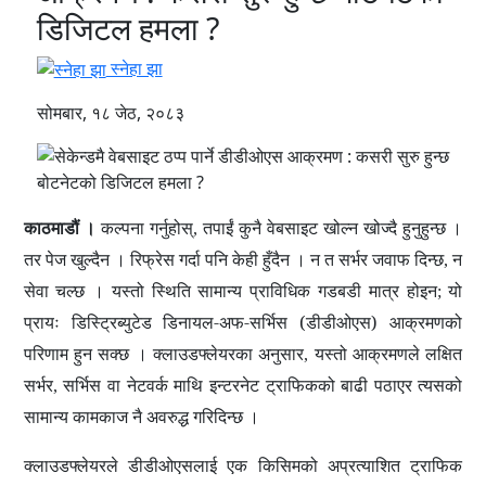
डिजिटल हमला ?
स्नेहा झा
सोमबार, १८ जेठ, २०८३
काठमाडौं ।
कल्पना गर्नुहोस्
तपाईं कुनै वेबसाइट खोल्न खोज्दै हुनुहुन्छ
।
,
तर पेज खुल्दैन
। रिफ्रेस गर्दा पनि केही हुँदैन
। न त सर्भर जवाफ दिन्छ
न
,
सेवा चल्छ
। यस्तो स्थिति सामान्य प्राविधिक गडबडी मात्र होइन
यो
;
प्रायः
डिस्ट्रिब्युटेड डिनायल-अफ-सर्भिस (डीडीओएस)
आक्रमणको
परिणाम हुन सक्छ
। क्लाउडफ्लेयरका अनुसार
यस्तो आक्रमणले लक्षित
,
सर्भर
सर्भिस
वा
नेटवर्क
माथि इन्टरनेट ट्राफिकको बाढी पठाएर त्यसको
,
सामान्य कामकाज नै अवरुद्ध गरिदिन्छ
।
क्लाउडफ्लेयरले डीडीओएसलाई एक किसिमको अप्रत्याशित ट्राफिक