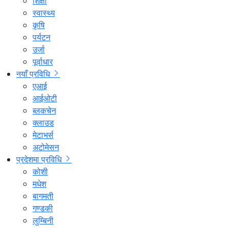
शिक्षा
स्वास्थ्य
कृषि
पर्यटन
उर्जा
पूर्वाधार
नयाँ प्रविधि
एआई
आईओटी
ब्लकचेन
क्लाउड
मेटाभर्स
अटोमेसन
प्रदेशमा प्रविधि
कोशी
मधेश
बागमती
गण्डकी
लुम्बिनी