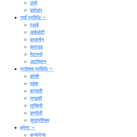
उर्जा
पूर्वाधार
नयाँ प्रविधि
एआई
आईओटी
ब्लकचेन
क्लाउड
मेटाभर्स
अटोमेसन
प्रदेशमा प्रविधि
कोशी
मधेश
बागमती
गण्डकी
लुम्बिनी
कर्णाली
सुदूरपश्चिम
इभेन्ट
कन्फेरेन्स