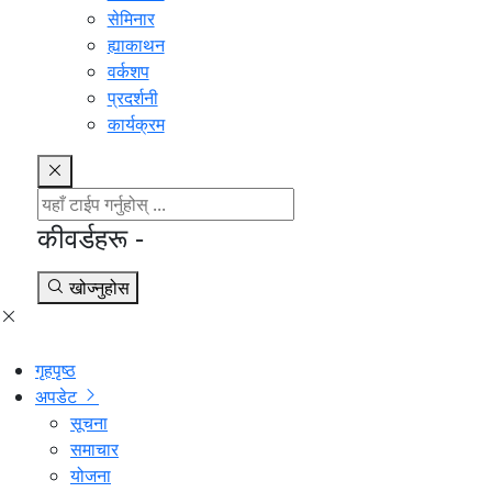
सेमिनार
ह्याकाथन
वर्कशप
प्रदर्शनी
कार्यक्रम
कीवर्डहरू -
खोज्नुहोस
गृहपृष्ठ
अपडेट
सूचना
समाचार
योजना