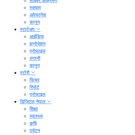
साइबर आक्रमण
स्क्याम
अवेयरनेस
कानुन
स्टार्टअप
आईडिया
इन्नोभेशन
प्रोफाइल
लगानी
कानुन
स्टोरी
फिचर
रिपोर्ट
प्रोफाइल
डिजिटल नेपाल
शिक्षा
स्वास्थ्य
कृषि
पर्यटन