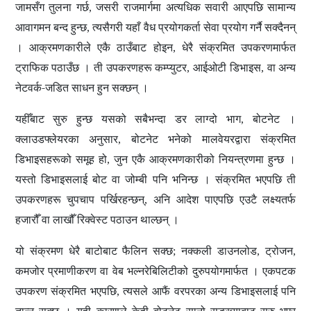
जामसँग तुलना गर्छ
जसरी राजमार्गमा अत्यधिक सवारी आएपछि सामान्य
,
आवागमन बन्द हुन्छ
त्यसैगरी यहाँ वैध प्रयोगकर्ता सेवा प्रयोग गर्नै सक्दैनन्
,
। आक्रमणकारीले एकै ठाउँबाट होइन
धेरै संक्रमित उपकरणमार्फत
,
ट्राफिक पठाउँछ
। ती उपकरणहरू
कम्प्युटर
आईओटी
डिभाइस
वा अन्य
,
,
नेटवर्क-जडित साधन हुन सक्छन्
।
यहीँबाट सुरु हुन्छ यसको सबैभन्दा डर लाग्दो भाग
बोटनेट
।
,
क्लाउडफ्लेयरका अनुसार
बोटनेट भनेको मालवेयरद्वारा संक्रमित
,
डिभाइसहरूको समूह हो
जुन एकै आक्रमणकारीको नियन्त्रणमा हुन्छ
।
,
यस्तो डिभाइसलाई
बोट
वा
जोम्बी
पनि भनिन्छ
। संक्रमित भएपछि ती
उपकरणहरू चुपचाप पर्खिरहन्छन्
अनि आदेश पाएपछि एउटै लक्ष्यतर्फ
,
हजारौँ वा लाखौँ रिक्वेस्ट पठाउन थाल्छन्
।
यो संक्रमण धेरै बाटोबाट फैलिन सक्छ
नक्कली डाउनलोड
ट्रोजन
;
,
,
कमजोर प्रमाणीकरण
वा वेब भल्नरेबिलिटीको दुरुपयोगमार्फत
। एकपटक
उपकरण संक्रमित भएपछि
त्यसले आफैं वरपरका अन्य डिभाइसलाई पनि
,