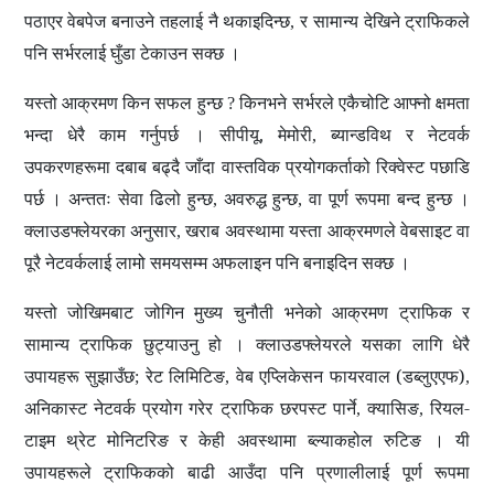
पठाएर वेबपेज बनाउने तहलाई नै थकाइदिन्छ
र सामान्य देखिने ट्राफिकले
,
पनि सर्भरलाई घुँडा टेकाउन सक्छ
।
यस्तो आक्रमण किन सफल हुन्छ
किनभने सर्भरले एकैचोटि आफ्नो क्षमता
?
भन्दा धेरै काम गर्नुपर्छ
। सीपीयू
मेमोरी
ब्यान्डविथ र नेटवर्क
,
,
उपकरणहरूमा दबाब बढ्दै जाँदा वास्तविक प्रयोगकर्ताको रिक्वेस्ट पछाडि
पर्छ
। अन्ततः सेवा ढिलो हुन्छ
अवरुद्ध हुन्छ
वा पूर्ण रूपमा बन्द हुन्छ
।
,
,
क्लाउडफ्लेयरका अनुसार
खराब अवस्थामा यस्ता आक्रमणले वेबसाइट वा
,
पूरै नेटवर्कलाई लामो समयसम्म अफलाइन पनि बनाइदिन सक्छ
।
यस्तो जोखिमबाट जोगिन मुख्य चुनौती भनेको
आक्रमण ट्राफिक
र
सामान्य ट्राफिक
छुट्याउनु हो
। क्लाउडफ्लेयरले यसका लागि धेरै
उपायहरू सुझाउँछ
रेट लिमिटिङ
वेब एप्लिकेसन फायरवाल (डब्लुएएफ)
;
,
,
अनिकास्ट नेटवर्क
प्रयोग गरेर ट्राफिक छरपस्ट पार्ने
क्यासिङ
रियल-
,
,
टाइम थ्रेट मोनिटरिङ
र केही अवस्थामा
ब्ल्याकहोल रुटिङ
। यी
उपायहरूले ट्राफिकको बाढी आउँदा पनि प्रणालीलाई पूर्ण रूपमा