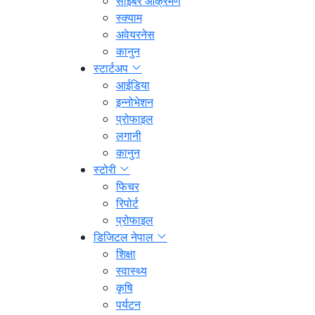
साइबर आक्रमण
स्क्याम
अवेयरनेस
कानुन
स्टार्टअप
आईडिया
इन्नोभेशन
प्रोफाइल
लगानी
कानुन
स्टोरी
फिचर
रिपोर्ट
प्रोफाइल
डिजिटल नेपाल
शिक्षा
स्वास्थ्य
कृषि
पर्यटन