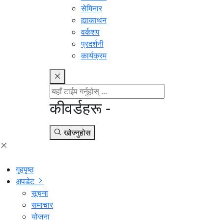
सेमिनार
ह्याकाथन
वर्कशप
प्रदर्शनी
कार्यक्रम
कीवर्डहरू -
खोज्नुहोस
गृहपृष्ठ
अपडेट
सूचना
समाचार
योजना