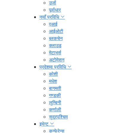
उर्जा
पूर्वाधार
नयाँ प्रविधि
एआई
आईओटी
ब्लकचेन
क्लाउड
मेटाभर्स
अटोमेसन
प्रदेशमा प्रविधि
कोशी
मधेश
बागमती
गण्डकी
लुम्बिनी
कर्णाली
सुदूरपश्चिम
इभेन्ट
कन्फेरेन्स