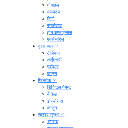
मोबाइल
ल्यापटप
टिभी
स्मार्टवाच
होम अप्लाइन्सेस
एक्सेसरिज
दूरसञ्चार
टेलिकम
आईएसपी
पूर्वाधार
कानुन
फिनटेक
डिजिटल पेमेन्ट
बैंकिङ
इन्स्योरेन्स
कानुन
साइबर सुरक्षा
अपराध