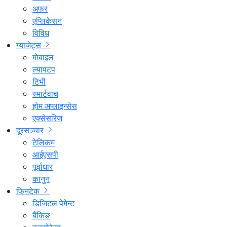
अफर
एप्लिकेसन
विविध
ग्याजेट्स
मोबाइल
ल्यापटप
टिभी
स्मार्टवाच
होम अप्लाइन्सेस
एक्सेसरिज
दूरसञ्चार
टेलिकम
आईएसपी
पूर्वाधार
कानुन
फिनटेक
डिजिटल पेमेन्ट
बैंकिङ