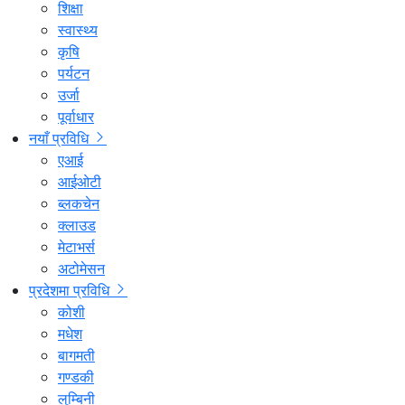
शिक्षा
स्वास्थ्य
कृषि
पर्यटन
उर्जा
पूर्वाधार
नयाँ प्रविधि
एआई
आईओटी
ब्लकचेन
क्लाउड
मेटाभर्स
अटोमेसन
प्रदेशमा प्रविधि
कोशी
मधेश
बागमती
गण्डकी
लुम्बिनी