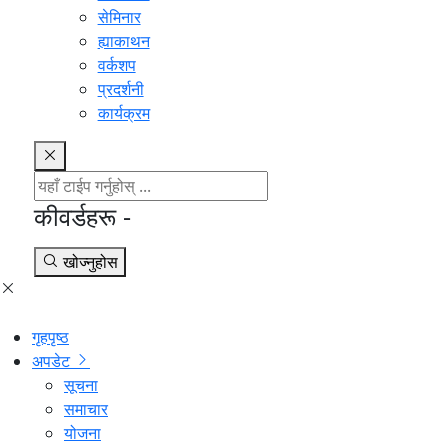
सेमिनार
ह्याकाथन
वर्कशप
प्रदर्शनी
कार्यक्रम
कीवर्डहरू -
खोज्नुहोस
गृहपृष्ठ
अपडेट
सूचना
समाचार
योजना