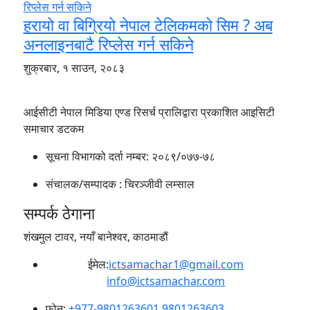
हरायो वा बिग्रियो नेपाल टेलिकमको सिम ? अब
अनलाइनबाटै रिप्लेस गर्न सकिने
शुक्रबार, १ साउन, २०८३
आईसीटी नेपाल मिडिया एण्ड रिसर्च प्रालिद्वारा प्रकाशित आइसिटी
समाचार डटकम
सूचना विभागको दर्ता नम्बर:
२०८९/०७७-७८
संचालक/सम्पादक :
चिरञ्जीवी लम्साल
सम्पर्क ठेगाना
शंखमुल टावर, नयाँ बानेश्वर, काठमाडौं
ईमेल:
ictsamachar1@gmail.com
info@ictsamachar.com
फोन:
+977-9801263601
9801263603