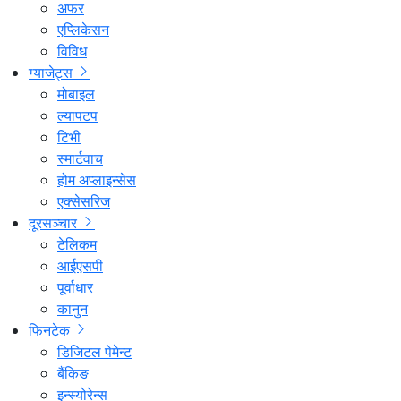
अफर
एप्लिकेसन
विविध
ग्याजेट्स
मोबाइल
ल्यापटप
टिभी
स्मार्टवाच
होम अप्लाइन्सेस
एक्सेसरिज
दूरसञ्चार
टेलिकम
आईएसपी
पूर्वाधार
कानुन
फिनटेक
डिजिटल पेमेन्ट
बैंकिङ
इन्स्योरेन्स