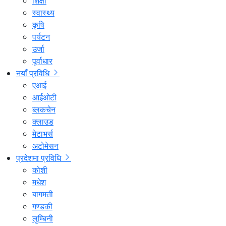
शिक्षा
स्वास्थ्य
कृषि
पर्यटन
उर्जा
पूर्वाधार
नयाँ प्रविधि
एआई
आईओटी
ब्लकचेन
क्लाउड
मेटाभर्स
अटोमेसन
प्रदेशमा प्रविधि
कोशी
मधेश
बागमती
गण्डकी
लुम्बिनी