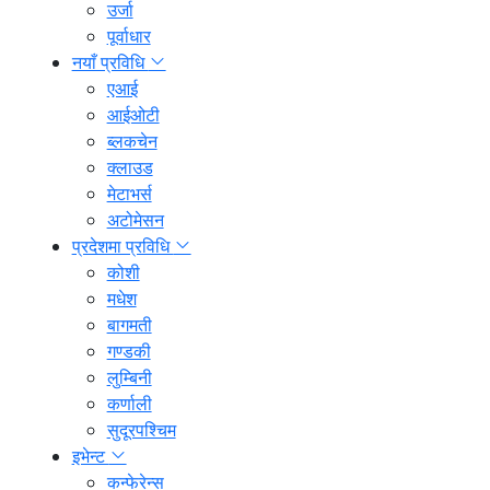
उर्जा
पूर्वाधार
नयाँ प्रविधि
एआई
आईओटी
ब्लकचेन
क्लाउड
मेटाभर्स
अटोमेसन
प्रदेशमा प्रविधि
कोशी
मधेश
बागमती
गण्डकी
लुम्बिनी
कर्णाली
सुदूरपश्चिम
इभेन्ट
कन्फेरेन्स