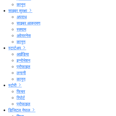
कानुन
साइबर सुरक्षा
अपराध
साइबर आक्रमण
स्क्याम
अवेयरनेस
कानुन
स्टार्टअप
आईडिया
इन्नोभेशन
प्रोफाइल
लगानी
कानुन
स्टोरी
फिचर
रिपोर्ट
प्रोफाइल
डिजिटल नेपाल