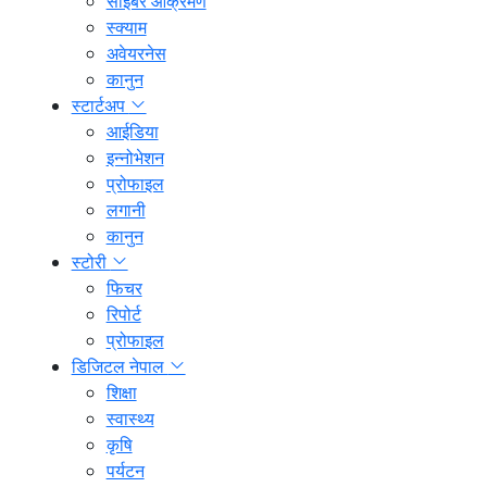
साइबर आक्रमण
स्क्याम
अवेयरनेस
कानुन
स्टार्टअप
आईडिया
इन्नोभेशन
प्रोफाइल
लगानी
कानुन
स्टोरी
फिचर
रिपोर्ट
प्रोफाइल
डिजिटल नेपाल
शिक्षा
स्वास्थ्य
कृषि
पर्यटन