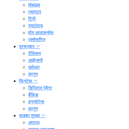
मोबाइल
ल्यापटप
टिभी
स्मार्टवाच
होम अप्लाइन्सेस
एक्सेसरिज
दूरसञ्चार
टेलिकम
आईएसपी
पूर्वाधार
कानुन
फिनटेक
डिजिटल पेमेन्ट
बैंकिङ
इन्स्योरेन्स
कानुन
साइबर सुरक्षा
अपराध