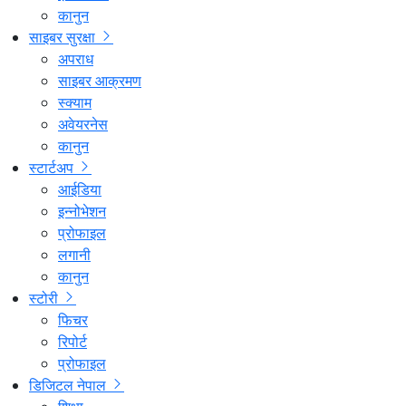
कानुन
साइबर सुरक्षा
अपराध
साइबर आक्रमण
स्क्याम
अवेयरनेस
कानुन
स्टार्टअप
आईडिया
इन्नोभेशन
प्रोफाइल
लगानी
कानुन
स्टोरी
फिचर
रिपोर्ट
प्रोफाइल
डिजिटल नेपाल