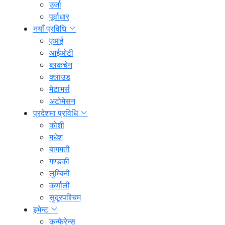
उर्जा
पूर्वाधार
नयाँ प्रविधि
एआई
आईओटी
ब्लकचेन
क्लाउड
मेटाभर्स
अटोमेसन
प्रदेशमा प्रविधि
कोशी
मधेश
बागमती
गण्डकी
लुम्बिनी
कर्णाली
सुदूरपश्चिम
इभेन्ट
कन्फेरेन्स