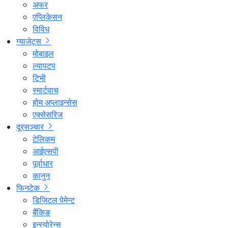
अफर
एप्लिकेसन
विविध
ग्याजेट्स
मोबाइल
ल्यापटप
टिभी
स्मार्टवाच
होम अप्लाइन्सेस
एक्सेसरिज
दूरसञ्चार
टेलिकम
आईएसपी
पूर्वाधार
कानुन
फिनटेक
डिजिटल पेमेन्ट
बैंकिङ
इन्स्योरेन्स