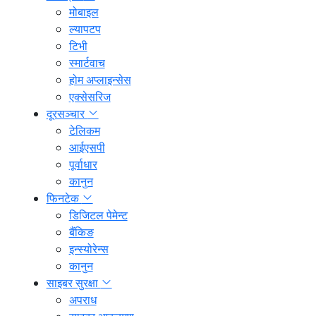
मोबाइल
ल्यापटप
टिभी
स्मार्टवाच
होम अप्लाइन्सेस
एक्सेसरिज
दूरसञ्चार
टेलिकम
आईएसपी
पूर्वाधार
कानुन
फिनटेक
डिजिटल पेमेन्ट
बैंकिङ
इन्स्योरेन्स
कानुन
साइबर सुरक्षा
अपराध