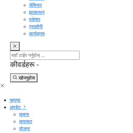
सेमिनार
ह्याकाथन
वर्कशप
प्रदर्शनी
कार्यक्रम
कीवर्डहरू -
खोज्नुहोस
गृहपृष्ठ
अपडेट
सूचना
समाचार
योजना