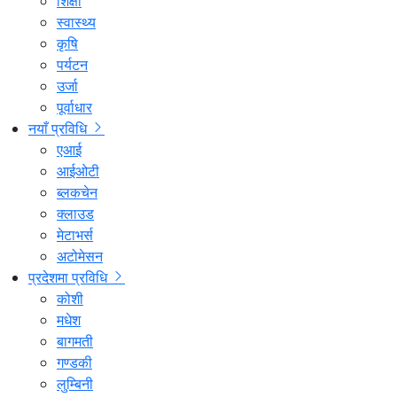
शिक्षा
स्वास्थ्य
कृषि
पर्यटन
उर्जा
पूर्वाधार
नयाँ प्रविधि
एआई
आईओटी
ब्लकचेन
क्लाउड
मेटाभर्स
अटोमेसन
प्रदेशमा प्रविधि
कोशी
मधेश
बागमती
गण्डकी
लुम्बिनी