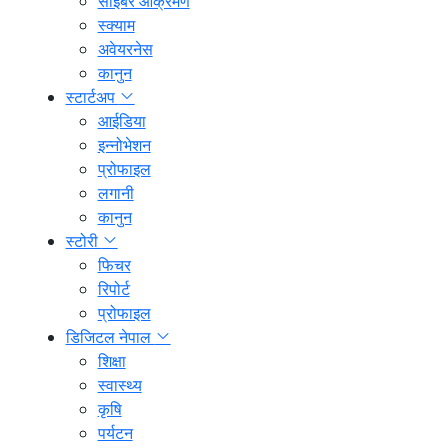
साइबर आक्रमण
स्क्याम
अवेयरनेस
कानुन
स्टार्टअप
आईडिया
इन्नोभेशन
प्रोफाइल
लगानी
कानुन
स्टोरी
फिचर
रिपोर्ट
प्रोफाइल
डिजिटल नेपाल
शिक्षा
स्वास्थ्य
कृषि
पर्यटन