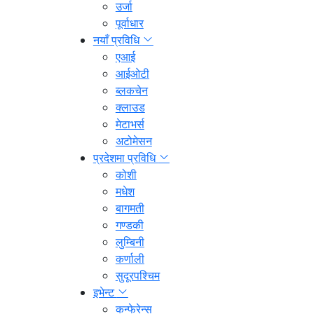
उर्जा
पूर्वाधार
नयाँ प्रविधि
एआई
आईओटी
ब्लकचेन
क्लाउड
मेटाभर्स
अटोमेसन
प्रदेशमा प्रविधि
कोशी
मधेश
बागमती
गण्डकी
लुम्बिनी
कर्णाली
सुदूरपश्चिम
इभेन्ट
कन्फेरेन्स