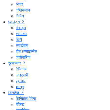
अफर
एप्लिकेसन
विविध
ग्याजेट्स
मोबाइल
ल्यापटप
टिभी
स्मार्टवाच
होम अप्लाइन्सेस
एक्सेसरिज
दूरसञ्चार
टेलिकम
आईएसपी
पूर्वाधार
कानुन
फिनटेक
डिजिटल पेमेन्ट
बैंकिङ