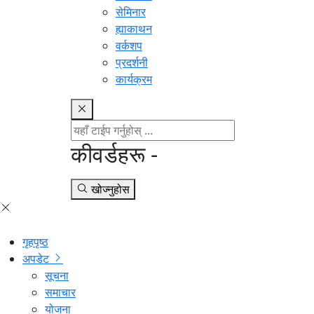
सेमिनार
ह्याकाथन
वर्कशप
प्रदर्शनी
कार्यक्रम
कीवर्डहरू -
खोज्नुहोस
गृहपृष्ठ
अपडेट
सूचना
समाचार
योजना