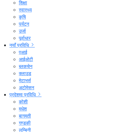
शिक्षा
स्वास्थ्य
कृषि
पर्यटन
उर्जा
पूर्वाधार
नयाँ प्रविधि
एआई
आईओटी
ब्लकचेन
क्लाउड
मेटाभर्स
अटोमेसन
प्रदेशमा प्रविधि
कोशी
मधेश
बागमती
गण्डकी
लुम्बिनी