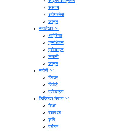
साइबर आक्रमण
स्क्याम
अवेयरनेस
कानुन
स्टार्टअप
आईडिया
इन्नोभेशन
प्रोफाइल
लगानी
कानुन
स्टोरी
फिचर
रिपोर्ट
प्रोफाइल
डिजिटल नेपाल
शिक्षा
स्वास्थ्य
कृषि
पर्यटन