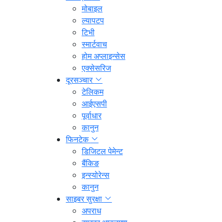
मोबाइल
ल्यापटप
टिभी
स्मार्टवाच
होम अप्लाइन्सेस
एक्सेसरिज
दूरसञ्चार
टेलिकम
आईएसपी
पूर्वाधार
कानुन
फिनटेक
डिजिटल पेमेन्ट
बैंकिङ
इन्स्योरेन्स
कानुन
साइबर सुरक्षा
अपराध