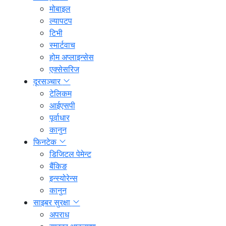
मोबाइल
ल्यापटप
टिभी
स्मार्टवाच
होम अप्लाइन्सेस
एक्सेसरिज
दूरसञ्चार
टेलिकम
आईएसपी
पूर्वाधार
कानुन
फिनटेक
डिजिटल पेमेन्ट
बैंकिङ
इन्स्योरेन्स
कानुन
साइबर सुरक्षा
अपराध