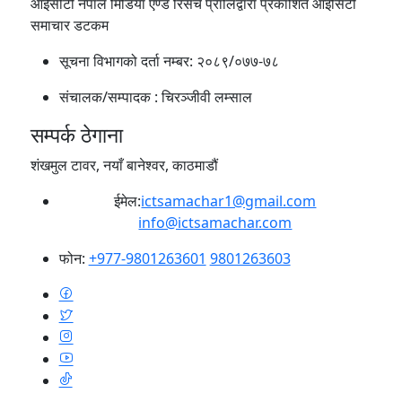
आईसीटी नेपाल मिडिया एण्ड रिसर्च प्रालिद्वारा प्रकाशित आइसिटी
समाचार डटकम
सूचना विभागको दर्ता नम्बर:
२०८९/०७७-७८
संचालक/सम्पादक :
चिरञ्जीवी लम्साल
सम्पर्क ठेगाना
शंखमुल टावर, नयाँ बानेश्वर, काठमाडौं
ईमेल:
ictsamachar1@gmail.com
info@ictsamachar.com
फोन:
+977-9801263601
9801263603