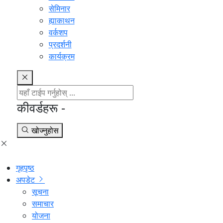
सेमिनार
ह्याकाथन
वर्कशप
प्रदर्शनी
कार्यक्रम
कीवर्डहरू -
खोज्नुहोस
गृहपृष्ठ
अपडेट
सूचना
समाचार
योजना