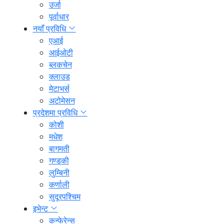
उर्जा
पूर्वाधार
नयाँ प्रविधि
एआई
आईओटी
ब्लकचेन
क्लाउड
मेटाभर्स
अटोमेसन
प्रदेशमा प्रविधि
कोशी
मधेश
बागमती
गण्डकी
लुम्बिनी
कर्णाली
सुदूरपश्चिम
इभेन्ट
कन्फेरेन्स