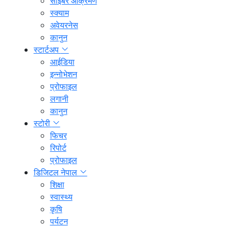
साइबर आक्रमण
स्क्याम
अवेयरनेस
कानुन
स्टार्टअप
आईडिया
इन्नोभेशन
प्रोफाइल
लगानी
कानुन
स्टोरी
फिचर
रिपोर्ट
प्रोफाइल
डिजिटल नेपाल
शिक्षा
स्वास्थ्य
कृषि
पर्यटन