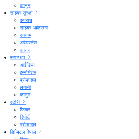
कानुन
साइबर सुरक्षा
अपराध
साइबर आक्रमण
स्क्याम
अवेयरनेस
कानुन
स्टार्टअप
आईडिया
इन्नोभेशन
प्रोफाइल
लगानी
कानुन
स्टोरी
फिचर
रिपोर्ट
प्रोफाइल
डिजिटल नेपाल