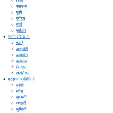
शिक्षा
स्वास्थ्य
कृषि
पर्यटन
उर्जा
पूर्वाधार
नयाँ प्रविधि
एआई
आईओटी
ब्लकचेन
क्लाउड
मेटाभर्स
अटोमेसन
प्रदेशमा प्रविधि
कोशी
मधेश
बागमती
गण्डकी
लुम्बिनी