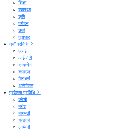
शिक्षा
स्वास्थ्य
कृषि
पर्यटन
उर्जा
पूर्वाधार
नयाँ प्रविधि
एआई
आईओटी
ब्लकचेन
क्लाउड
मेटाभर्स
अटोमेसन
प्रदेशमा प्रविधि
कोशी
मधेश
बागमती
गण्डकी
लुम्बिनी