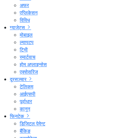
अफर
एप्लिकेसन
विविध
ग्याजेट्स
मोबाइल
ल्यापटप
टिभी
स्मार्टवाच
होम अप्लाइन्सेस
एक्सेसरिज
दूरसञ्चार
टेलिकम
आईएसपी
पूर्वाधार
कानुन
फिनटेक
डिजिटल पेमेन्ट
बैंकिङ