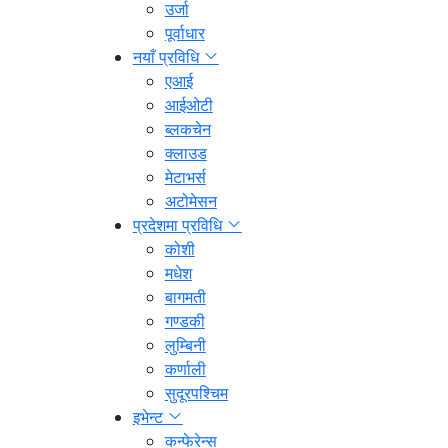
उर्जा
पूर्वाधार
नयाँ प्रविधि
एआई
आईओटी
ब्लकचेन
क्लाउड
मेटाभर्स
अटोमेसन
प्रदेशमा प्रविधि
कोशी
मधेश
बागमती
गण्डकी
लुम्बिनी
कर्णाली
सुदूरपश्चिम
इभेन्ट
कन्फेरेन्स