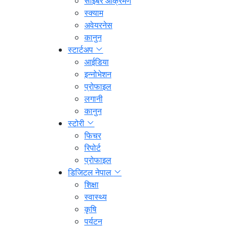
साइबर आक्रमण
स्क्याम
अवेयरनेस
कानुन
स्टार्टअप
आईडिया
इन्नोभेशन
प्रोफाइल
लगानी
कानुन
स्टोरी
फिचर
रिपोर्ट
प्रोफाइल
डिजिटल नेपाल
शिक्षा
स्वास्थ्य
कृषि
पर्यटन