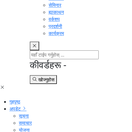
सेमिनार
ह्याकाथन
वर्कशप
प्रदर्शनी
कार्यक्रम
कीवर्डहरू -
खोज्नुहोस
गृहपृष्ठ
अपडेट
सूचना
समाचार
योजना