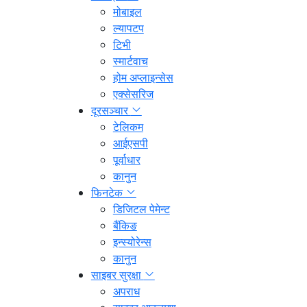
मोबाइल
ल्यापटप
टिभी
स्मार्टवाच
होम अप्लाइन्सेस
एक्सेसरिज
दूरसञ्चार
टेलिकम
आईएसपी
पूर्वाधार
कानुन
फिनटेक
डिजिटल पेमेन्ट
बैंकिङ
इन्स्योरेन्स
कानुन
साइबर सुरक्षा
अपराध