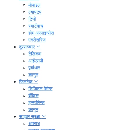
मोबाइल
ल्यापटप
टिभी
स्मार्टवाच
होम अप्लाइन्सेस
एक्सेसरिज
दूरसञ्चार
टेलिकम
आईएसपी
पूर्वाधार
कानुन
फिनटेक
डिजिटल पेमेन्ट
बैंकिङ
इन्स्योरेन्स
कानुन
साइबर सुरक्षा
अपराध