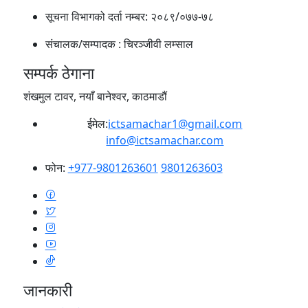
सूचना विभागको दर्ता नम्बर:
२०८९/०७७-७८
संचालक/सम्पादक :
चिरञ्जीवी लम्साल
सम्पर्क ठेगाना
शंखमुल टावर, नयाँ बानेश्वर, काठमाडौं
ईमेल:
ictsamachar1@gmail.com
info@ictsamachar.com
फोन:
+977-9801263601
9801263603
जानकारी