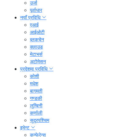
उर्जा
पूर्वाधार
नयाँ प्रविधि
एआई
आईओटी
ब्लकचेन
क्लाउड
मेटाभर्स
अटोमेसन
प्रदेशमा प्रविधि
कोशी
मधेश
बागमती
गण्डकी
लुम्बिनी
कर्णाली
सुदूरपश्चिम
इभेन्ट
कन्फेरेन्स