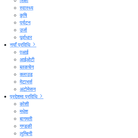
शिक्षा
स्वास्थ्य
कृषि
पर्यटन
उर्जा
पूर्वाधार
नयाँ प्रविधि
एआई
आईओटी
ब्लकचेन
क्लाउड
मेटाभर्स
अटोमेसन
प्रदेशमा प्रविधि
कोशी
मधेश
बागमती
गण्डकी
लुम्बिनी