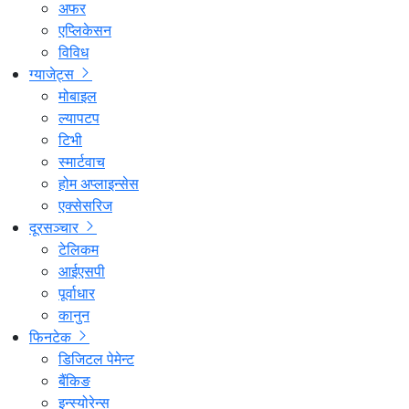
अफर
एप्लिकेसन
विविध
ग्याजेट्स
मोबाइल
ल्यापटप
टिभी
स्मार्टवाच
होम अप्लाइन्सेस
एक्सेसरिज
दूरसञ्चार
टेलिकम
आईएसपी
पूर्वाधार
कानुन
फिनटेक
डिजिटल पेमेन्ट
बैंकिङ
इन्स्योरेन्स