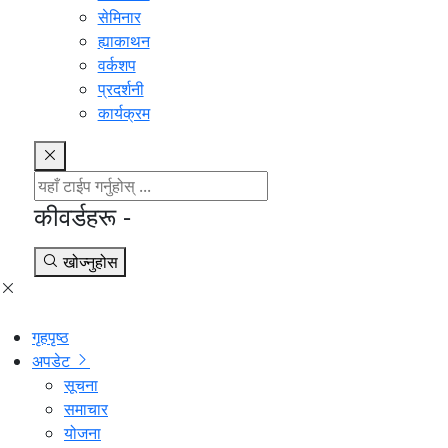
सेमिनार
ह्याकाथन
वर्कशप
प्रदर्शनी
कार्यक्रम
कीवर्डहरू -
खोज्नुहोस
गृहपृष्ठ
अपडेट
सूचना
समाचार
योजना