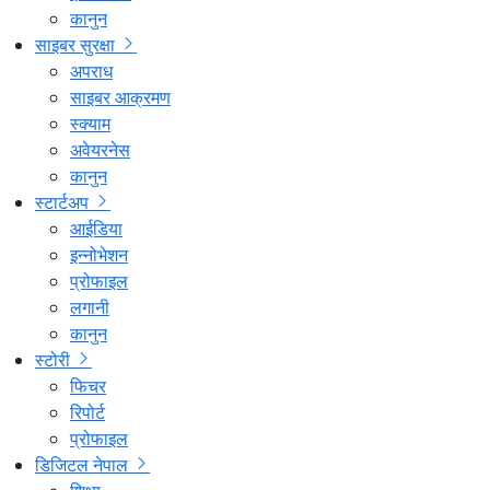
कानुन
साइबर सुरक्षा
अपराध
साइबर आक्रमण
स्क्याम
अवेयरनेस
कानुन
स्टार्टअप
आईडिया
इन्नोभेशन
प्रोफाइल
लगानी
कानुन
स्टोरी
फिचर
रिपोर्ट
प्रोफाइल
डिजिटल नेपाल