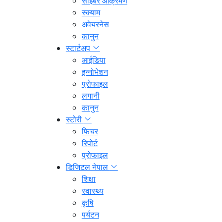
साइबर आक्रमण
स्क्याम
अवेयरनेस
कानुन
स्टार्टअप
आईडिया
इन्नोभेशन
प्रोफाइल
लगानी
कानुन
स्टोरी
फिचर
रिपोर्ट
प्रोफाइल
डिजिटल नेपाल
शिक्षा
स्वास्थ्य
कृषि
पर्यटन