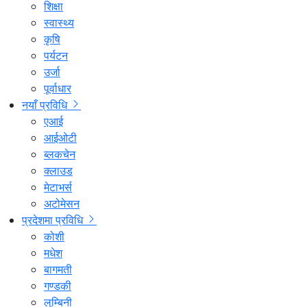
शिक्षा
स्वास्थ्य
कृषि
पर्यटन
उर्जा
पूर्वाधार
नयाँ प्रविधि
एआई
आईओटी
ब्लकचेन
क्लाउड
मेटाभर्स
अटोमेसन
प्रदेशमा प्रविधि
कोशी
मधेश
बागमती
गण्डकी
लुम्बिनी