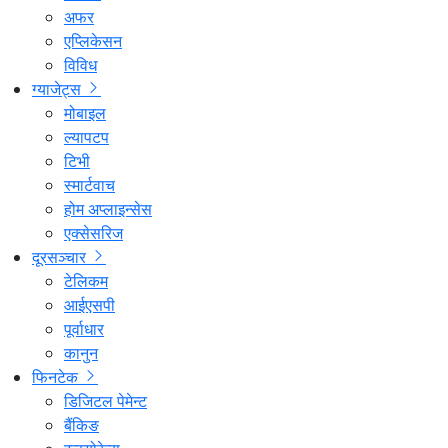
अफर
एप्लिकेसन
विविध
ग्याजेट्स
मोबाइल
ल्यापटप
टिभी
स्मार्टवाच
होम अप्लाइन्सेस
एक्सेसरिज
दूरसञ्चार
टेलिकम
आईएसपी
पूर्वाधार
कानुन
फिनटेक
डिजिटल पेमेन्ट
बैंकिङ