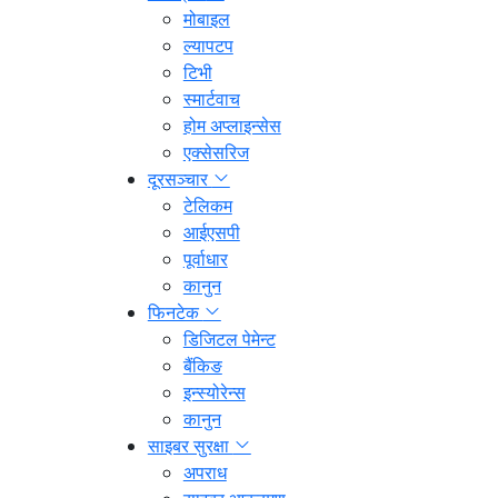
मोबाइल
ल्यापटप
टिभी
स्मार्टवाच
होम अप्लाइन्सेस
एक्सेसरिज
दूरसञ्चार
टेलिकम
आईएसपी
पूर्वाधार
कानुन
फिनटेक
डिजिटल पेमेन्ट
बैंकिङ
इन्स्योरेन्स
कानुन
साइबर सुरक्षा
अपराध