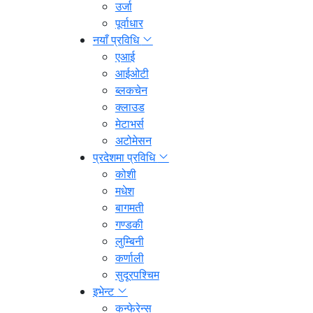
उर्जा
पूर्वाधार
नयाँ प्रविधि
एआई
आईओटी
ब्लकचेन
क्लाउड
मेटाभर्स
अटोमेसन
प्रदेशमा प्रविधि
कोशी
मधेश
बागमती
गण्डकी
लुम्बिनी
कर्णाली
सुदूरपश्चिम
इभेन्ट
कन्फेरेन्स