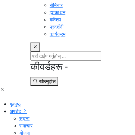
सेमिनार
ह्याकाथन
वर्कशप
प्रदर्शनी
कार्यक्रम
कीवर्डहरू -
खोज्नुहोस
गृहपृष्ठ
अपडेट
सूचना
समाचार
योजना