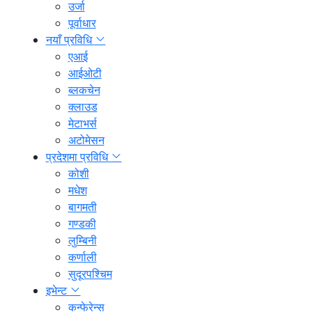
उर्जा
पूर्वाधार
नयाँ प्रविधि
एआई
आईओटी
ब्लकचेन
क्लाउड
मेटाभर्स
अटोमेसन
प्रदेशमा प्रविधि
कोशी
मधेश
बागमती
गण्डकी
लुम्बिनी
कर्णाली
सुदूरपश्चिम
इभेन्ट
कन्फेरेन्स