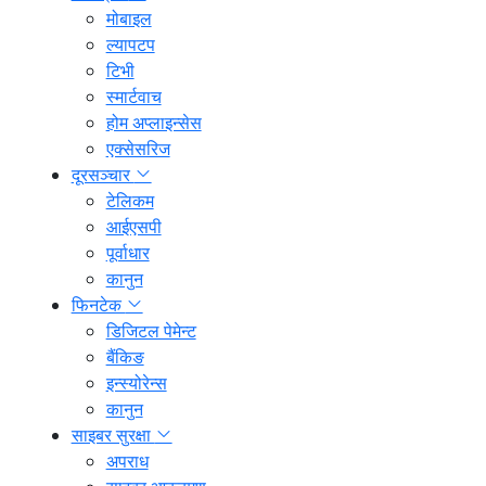
मोबाइल
ल्यापटप
टिभी
स्मार्टवाच
होम अप्लाइन्सेस
एक्सेसरिज
दूरसञ्चार
टेलिकम
आईएसपी
पूर्वाधार
कानुन
फिनटेक
डिजिटल पेमेन्ट
बैंकिङ
इन्स्योरेन्स
कानुन
साइबर सुरक्षा
अपराध