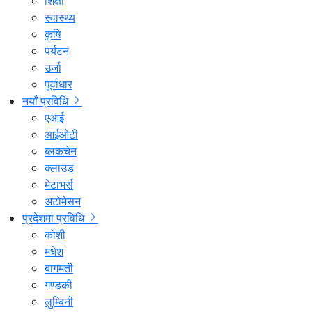
शिक्षा
स्वास्थ्य
कृषि
पर्यटन
उर्जा
पूर्वाधार
नयाँ प्रविधि
एआई
आईओटी
ब्लकचेन
क्लाउड
मेटाभर्स
अटोमेसन
प्रदेशमा प्रविधि
कोशी
मधेश
बागमती
गण्डकी
लुम्बिनी