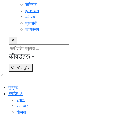
सेमिनार
ह्याकाथन
वर्कशप
प्रदर्शनी
कार्यक्रम
कीवर्डहरू -
खोज्नुहोस
गृहपृष्ठ
अपडेट
सूचना
समाचार
योजना