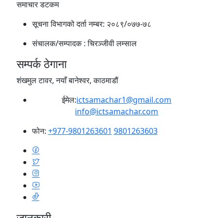
समाचार डटकम
सूचना विभागको दर्ता नम्बर:
२०८९/०७७-७८
संचालक/सम्पादक :
चिरञ्जीवी लम्साल
सम्पर्क ठेगाना
शंखमुल टावर, नयाँ बानेश्वर, काठमाडौं
ईमेल:
ictsamachar1@gmail.com
info@ictsamachar.com
फोन:
+977-9801263601
9801263603
जानकारी