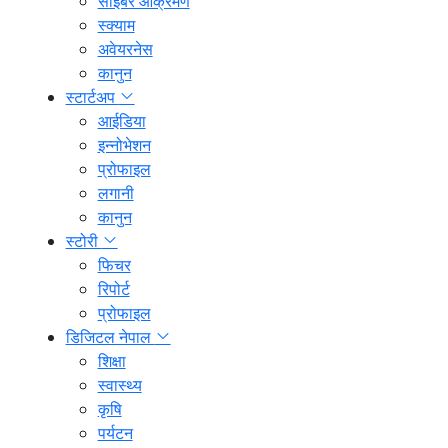
साइबर आक्रमण
स्क्याम
अवेयरनेस
कानुन
स्टार्टअप
आईडिया
इन्नोभेशन
प्रोफाइल
लगानी
कानुन
स्टोरी
फिचर
रिपोर्ट
प्रोफाइल
डिजिटल नेपाल
शिक्षा
स्वास्थ्य
कृषि
पर्यटन