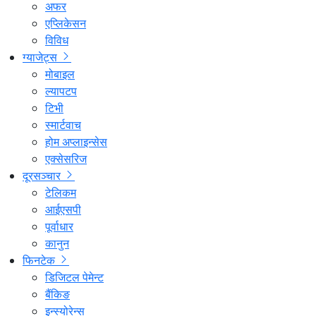
अफर
एप्लिकेसन
विविध
ग्याजेट्स
मोबाइल
ल्यापटप
टिभी
स्मार्टवाच
होम अप्लाइन्सेस
एक्सेसरिज
दूरसञ्चार
टेलिकम
आईएसपी
पूर्वाधार
कानुन
फिनटेक
डिजिटल पेमेन्ट
बैंकिङ
इन्स्योरेन्स