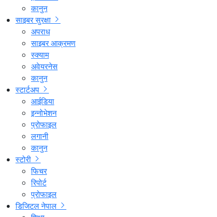
कानुन
साइबर सुरक्षा
अपराध
साइबर आक्रमण
स्क्याम
अवेयरनेस
कानुन
स्टार्टअप
आईडिया
इन्नोभेशन
प्रोफाइल
लगानी
कानुन
स्टोरी
फिचर
रिपोर्ट
प्रोफाइल
डिजिटल नेपाल