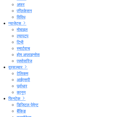
अफर
एप्लिकेसन
विविध
ग्याजेट्स
मोबाइल
ल्यापटप
टिभी
स्मार्टवाच
होम अप्लाइन्सेस
एक्सेसरिज
दूरसञ्चार
टेलिकम
आईएसपी
पूर्वाधार
कानुन
फिनटेक
डिजिटल पेमेन्ट
बैंकिङ