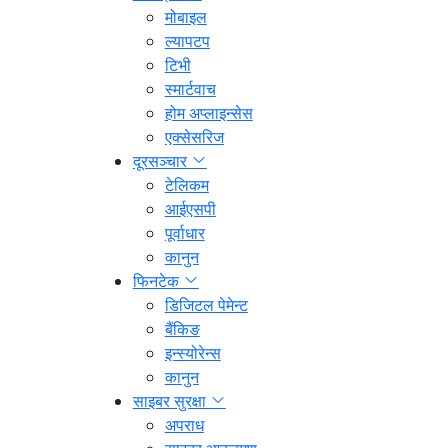
मोबाइल
ल्यापटप
टिभी
स्मार्टवाच
होम अप्लाइन्सेस
एक्सेसरिज
दूरसञ्चार
टेलिकम
आईएसपी
पूर्वाधार
कानुन
फिनटेक
डिजिटल पेमेन्ट
बैंकिङ
इन्स्योरेन्स
कानुन
साइबर सुरक्षा
अपराध