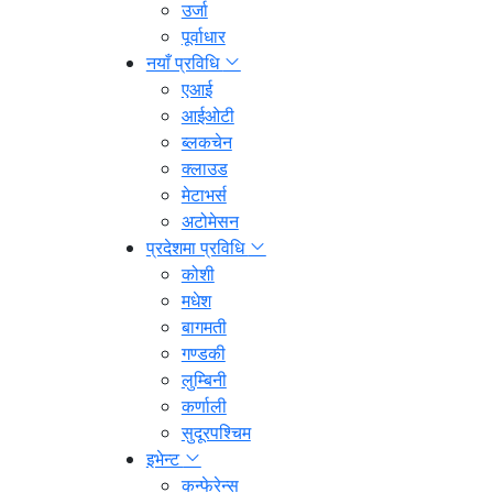
उर्जा
पूर्वाधार
नयाँ प्रविधि
एआई
आईओटी
ब्लकचेन
क्लाउड
मेटाभर्स
अटोमेसन
प्रदेशमा प्रविधि
कोशी
मधेश
बागमती
गण्डकी
लुम्बिनी
कर्णाली
सुदूरपश्चिम
इभेन्ट
कन्फेरेन्स