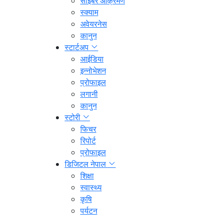
साइबर आक्रमण
स्क्याम
अवेयरनेस
कानुन
स्टार्टअप
आईडिया
इन्नोभेशन
प्रोफाइल
लगानी
कानुन
स्टोरी
फिचर
रिपोर्ट
प्रोफाइल
डिजिटल नेपाल
शिक्षा
स्वास्थ्य
कृषि
पर्यटन