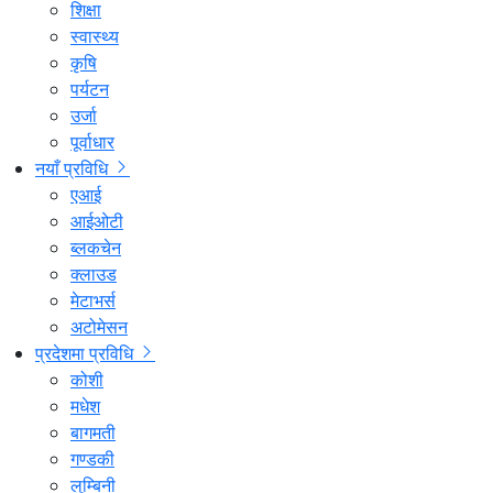
शिक्षा
स्वास्थ्य
कृषि
पर्यटन
उर्जा
पूर्वाधार
नयाँ प्रविधि
एआई
आईओटी
ब्लकचेन
क्लाउड
मेटाभर्स
अटोमेसन
प्रदेशमा प्रविधि
कोशी
मधेश
बागमती
गण्डकी
लुम्बिनी