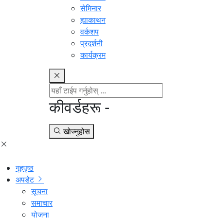
सेमिनार
ह्याकाथन
वर्कशप
प्रदर्शनी
कार्यक्रम
कीवर्डहरू -
खोज्नुहोस
गृहपृष्ठ
अपडेट
सूचना
समाचार
योजना