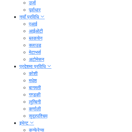
उर्जा
पूर्वाधार
नयाँ प्रविधि
एआई
आईओटी
ब्लकचेन
क्लाउड
मेटाभर्स
अटोमेसन
प्रदेशमा प्रविधि
कोशी
मधेश
बागमती
गण्डकी
लुम्बिनी
कर्णाली
सुदूरपश्चिम
इभेन्ट
कन्फेरेन्स