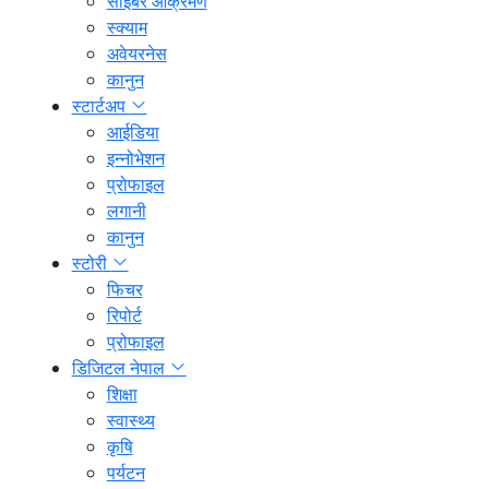
साइबर आक्रमण
स्क्याम
अवेयरनेस
कानुन
स्टार्टअप
आईडिया
इन्नोभेशन
प्रोफाइल
लगानी
कानुन
स्टोरी
फिचर
रिपोर्ट
प्रोफाइल
डिजिटल नेपाल
शिक्षा
स्वास्थ्य
कृषि
पर्यटन