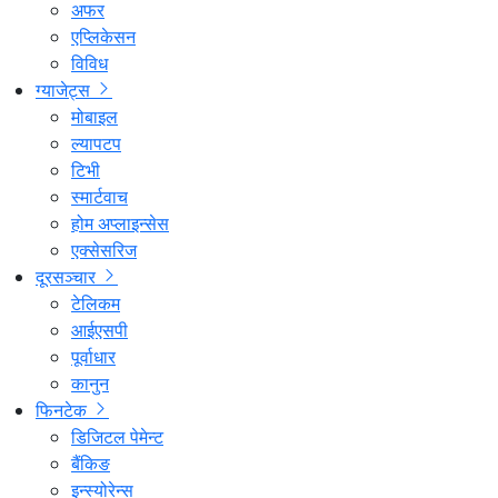
अफर
एप्लिकेसन
विविध
ग्याजेट्स
मोबाइल
ल्यापटप
टिभी
स्मार्टवाच
होम अप्लाइन्सेस
एक्सेसरिज
दूरसञ्चार
टेलिकम
आईएसपी
पूर्वाधार
कानुन
फिनटेक
डिजिटल पेमेन्ट
बैंकिङ
इन्स्योरेन्स