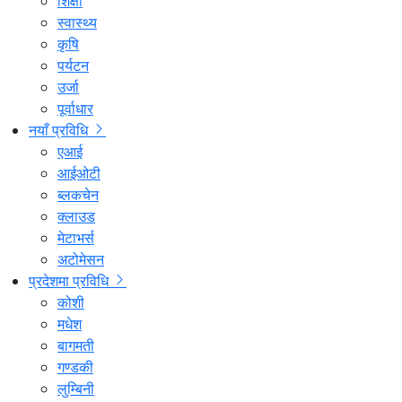
शिक्षा
स्वास्थ्य
कृषि
पर्यटन
उर्जा
पूर्वाधार
नयाँ प्रविधि
एआई
आईओटी
ब्लकचेन
क्लाउड
मेटाभर्स
अटोमेसन
प्रदेशमा प्रविधि
कोशी
मधेश
बागमती
गण्डकी
लुम्बिनी