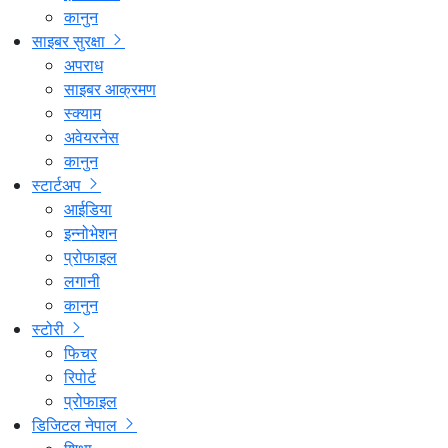
कानुन
साइबर सुरक्षा
अपराध
साइबर आक्रमण
स्क्याम
अवेयरनेस
कानुन
स्टार्टअप
आईडिया
इन्नोभेशन
प्रोफाइल
लगानी
कानुन
स्टोरी
फिचर
रिपोर्ट
प्रोफाइल
डिजिटल नेपाल