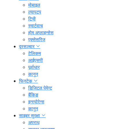
मोबाइल
ल्यापटप
टिभी
स्मार्टवाच
होम अप्लाइन्सेस
एक्सेसरिज
दूरसञ्चार
टेलिकम
आईएसपी
पूर्वाधार
कानुन
फिनटेक
डिजिटल पेमेन्ट
बैंकिङ
इन्स्योरेन्स
कानुन
साइबर सुरक्षा
अपराध