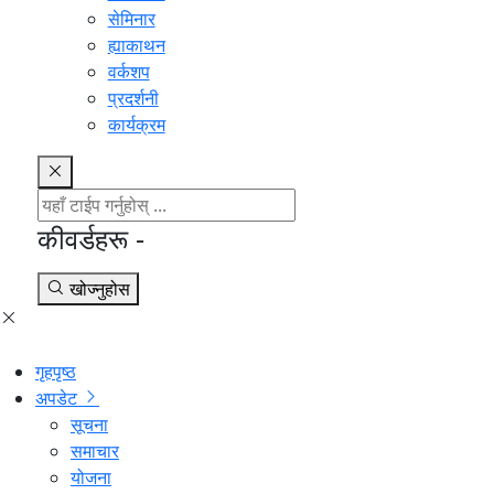
सेमिनार
ह्याकाथन
वर्कशप
प्रदर्शनी
कार्यक्रम
कीवर्डहरू -
खोज्नुहोस
गृहपृष्ठ
अपडेट
सूचना
समाचार
योजना