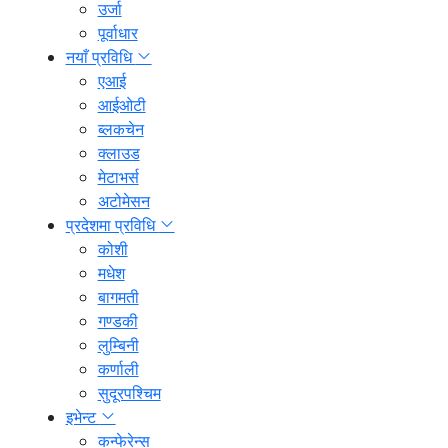
उर्जा
पूर्वाधार
नयाँ प्रविधि
एआई
आईओटी
ब्लकचेन
क्लाउड
मेटाभर्स
अटोमेसन
प्रदेशमा प्रविधि
कोशी
मधेश
बागमती
गण्डकी
लुम्बिनी
कर्णाली
सुदूरपश्चिम
इभेन्ट
कन्फेरेन्स