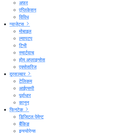
अफर
एप्लिकेसन
विविध
ग्याजेट्स
मोबाइल
ल्यापटप
टिभी
स्मार्टवाच
होम अप्लाइन्सेस
एक्सेसरिज
दूरसञ्चार
टेलिकम
आईएसपी
पूर्वाधार
कानुन
फिनटेक
डिजिटल पेमेन्ट
बैंकिङ
इन्स्योरेन्स