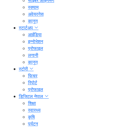
साइबर आक्रमण
स्क्याम
अवेयरनेस
कानुन
स्टार्टअप
आईडिया
इन्नोभेशन
प्रोफाइल
लगानी
कानुन
स्टोरी
फिचर
रिपोर्ट
प्रोफाइल
डिजिटल नेपाल
शिक्षा
स्वास्थ्य
कृषि
पर्यटन