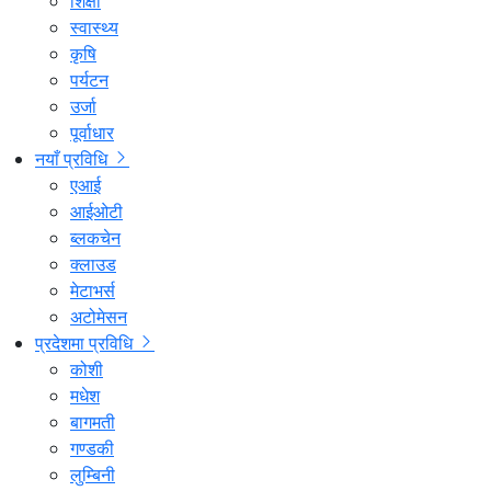
शिक्षा
स्वास्थ्य
कृषि
पर्यटन
उर्जा
पूर्वाधार
नयाँ प्रविधि
एआई
आईओटी
ब्लकचेन
क्लाउड
मेटाभर्स
अटोमेसन
प्रदेशमा प्रविधि
कोशी
मधेश
बागमती
गण्डकी
लुम्बिनी