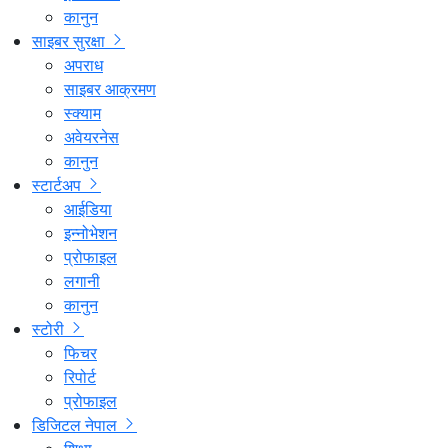
कानुन
साइबर सुरक्षा
अपराध
साइबर आक्रमण
स्क्याम
अवेयरनेस
कानुन
स्टार्टअप
आईडिया
इन्नोभेशन
प्रोफाइल
लगानी
कानुन
स्टोरी
फिचर
रिपोर्ट
प्रोफाइल
डिजिटल नेपाल