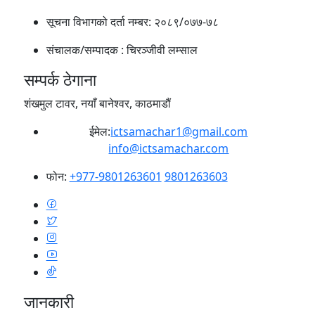
सूचना विभागको दर्ता नम्बर:
२०८९/०७७-७८
संचालक/सम्पादक :
चिरञ्जीवी लम्साल
सम्पर्क ठेगाना
शंखमुल टावर, नयाँ बानेश्वर, काठमाडौं
ईमेल:
ictsamachar1@gmail.com
info@ictsamachar.com
फोन:
+977-9801263601
9801263603
जानकारी