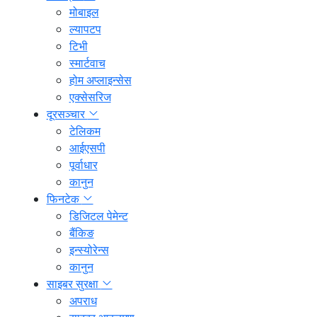
मोबाइल
ल्यापटप
टिभी
स्मार्टवाच
होम अप्लाइन्सेस
एक्सेसरिज
दूरसञ्चार
टेलिकम
आईएसपी
पूर्वाधार
कानुन
फिनटेक
डिजिटल पेमेन्ट
बैंकिङ
इन्स्योरेन्स
कानुन
साइबर सुरक्षा
अपराध