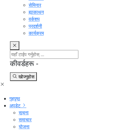
सेमिनार
ह्याकाथन
वर्कशप
प्रदर्शनी
कार्यक्रम
कीवर्डहरू -
खोज्नुहोस
गृहपृष्ठ
अपडेट
सूचना
समाचार
योजना