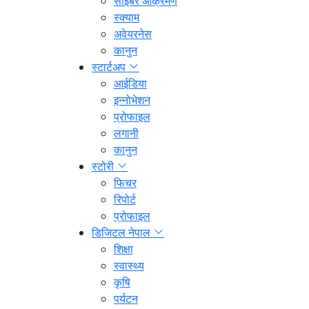
साइबर आक्रमण
स्क्याम
अवेयरनेस
कानुन
स्टार्टअप
आईडिया
इन्नोभेशन
प्रोफाइल
लगानी
कानुन
स्टोरी
फिचर
रिपोर्ट
प्रोफाइल
डिजिटल नेपाल
शिक्षा
स्वास्थ्य
कृषि
पर्यटन