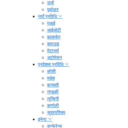
उर्जा
पूर्वाधार
नयाँ प्रविधि
एआई
आईओटी
ब्लकचेन
क्लाउड
मेटाभर्स
अटोमेसन
प्रदेशमा प्रविधि
कोशी
मधेश
बागमती
गण्डकी
लुम्बिनी
कर्णाली
सुदूरपश्चिम
इभेन्ट
कन्फेरेन्स