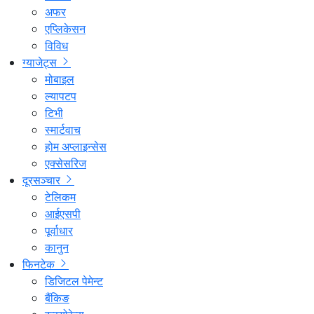
अफर
एप्लिकेसन
विविध
ग्याजेट्स
मोबाइल
ल्यापटप
टिभी
स्मार्टवाच
होम अप्लाइन्सेस
एक्सेसरिज
दूरसञ्चार
टेलिकम
आईएसपी
पूर्वाधार
कानुन
फिनटेक
डिजिटल पेमेन्ट
बैंकिङ