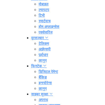
मोबाइल
ल्यापटप
टिभी
स्मार्टवाच
होम अप्लाइन्सेस
एक्सेसरिज
दूरसञ्चार
टेलिकम
आईएसपी
पूर्वाधार
कानुन
फिनटेक
डिजिटल पेमेन्ट
बैंकिङ
इन्स्योरेन्स
कानुन
साइबर सुरक्षा
अपराध