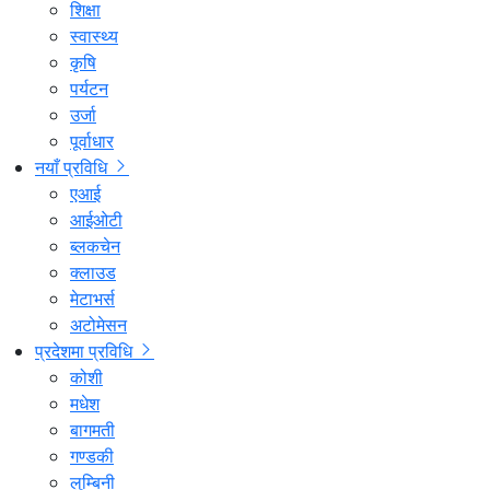
शिक्षा
स्वास्थ्य
कृषि
पर्यटन
उर्जा
पूर्वाधार
नयाँ प्रविधि
एआई
आईओटी
ब्लकचेन
क्लाउड
मेटाभर्स
अटोमेसन
प्रदेशमा प्रविधि
कोशी
मधेश
बागमती
गण्डकी
लुम्बिनी