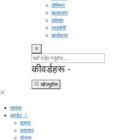
सेमिनार
ह्याकाथन
वर्कशप
प्रदर्शनी
कार्यक्रम
कीवर्डहरू -
खोज्नुहोस
गृहपृष्ठ
अपडेट
सूचना
समाचार
योजना