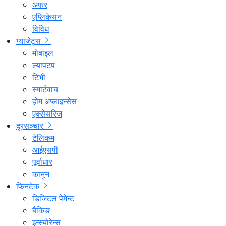
अफर
एप्लिकेसन
विविध
ग्याजेट्स
मोबाइल
ल्यापटप
टिभी
स्मार्टवाच
होम अप्लाइन्सेस
एक्सेसरिज
दूरसञ्चार
टेलिकम
आईएसपी
पूर्वाधार
कानुन
फिनटेक
डिजिटल पेमेन्ट
बैंकिङ
इन्स्योरेन्स