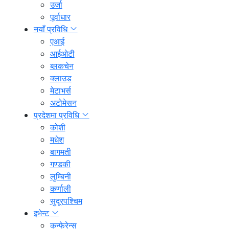
उर्जा
पूर्वाधार
नयाँ प्रविधि
एआई
आईओटी
ब्लकचेन
क्लाउड
मेटाभर्स
अटोमेसन
प्रदेशमा प्रविधि
कोशी
मधेश
बागमती
गण्डकी
लुम्बिनी
कर्णाली
सुदूरपश्चिम
इभेन्ट
कन्फेरेन्स