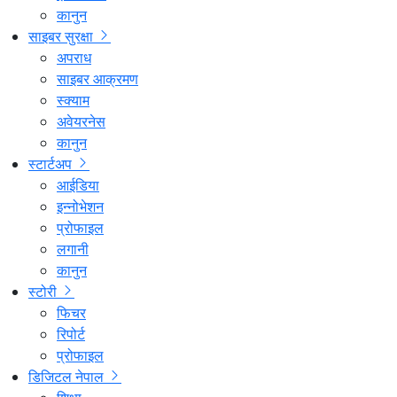
कानुन
साइबर सुरक्षा
अपराध
साइबर आक्रमण
स्क्याम
अवेयरनेस
कानुन
स्टार्टअप
आईडिया
इन्नोभेशन
प्रोफाइल
लगानी
कानुन
स्टोरी
फिचर
रिपोर्ट
प्रोफाइल
डिजिटल नेपाल