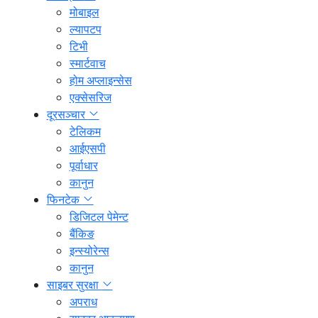
मोबाइल
ल्यापटप
टिभी
स्मार्टवाच
होम अप्लाइन्सेस
एक्सेसरिज
दूरसञ्चार
टेलिकम
आईएसपी
पूर्वाधार
कानुन
फिनटेक
डिजिटल पेमेन्ट
बैंकिङ
इन्स्योरेन्स
कानुन
साइबर सुरक्षा
अपराध