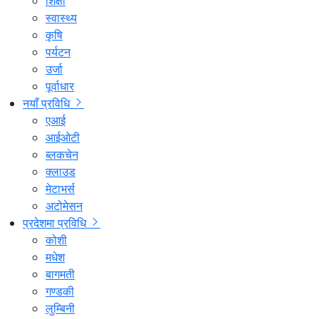
शिक्षा
स्वास्थ्य
कृषि
पर्यटन
उर्जा
पूर्वाधार
नयाँ प्रविधि
एआई
आईओटी
ब्लकचेन
क्लाउड
मेटाभर्स
अटोमेसन
प्रदेशमा प्रविधि
कोशी
मधेश
बागमती
गण्डकी
लुम्बिनी