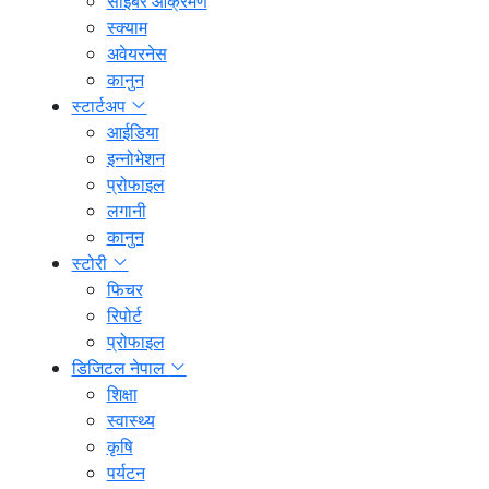
साइबर आक्रमण
स्क्याम
अवेयरनेस
कानुन
स्टार्टअप
आईडिया
इन्नोभेशन
प्रोफाइल
लगानी
कानुन
स्टोरी
फिचर
रिपोर्ट
प्रोफाइल
डिजिटल नेपाल
शिक्षा
स्वास्थ्य
कृषि
पर्यटन