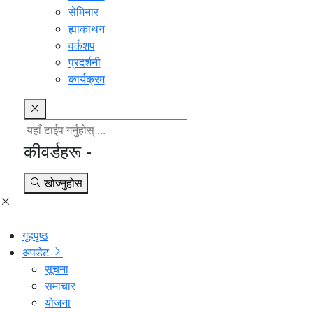
सेमिनार
ह्याकाथन
वर्कशप
प्रदर्शनी
कार्यक्रम
कीवर्डहरू -
खोज्नुहोस
गृहपृष्ठ
अपडेट
सूचना
समाचार
योजना