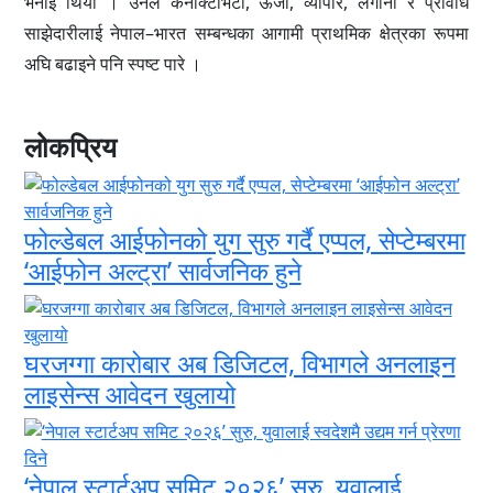
भनाइ थियो । उनले कनेक्टिभिटी, ऊर्जा, व्यापार, लगानी र प्रविधि
साझेदारीलाई नेपाल–भारत सम्बन्धका आगामी प्राथमिक क्षेत्रका रूपमा
अघि बढाइने पनि स्पष्ट पारे ।
लोकप्रिय
फोल्डेबल आईफोनको युग सुरु गर्दै एप्पल, सेप्टेम्बरमा
‘आईफोन अल्ट्रा’ सार्वजनिक हुने
घरजग्गा कारोबार अब डिजिटल, विभागले अनलाइन
लाइसेन्स आवेदन खुलायो
‘नेपाल स्टार्टअप समिट २०२६’ सुरु, युवालाई