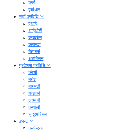
उर्जा
पूर्वाधार
नयाँ प्रविधि
एआई
आईओटी
ब्लकचेन
क्लाउड
मेटाभर्स
अटोमेसन
प्रदेशमा प्रविधि
कोशी
मधेश
बागमती
गण्डकी
लुम्बिनी
कर्णाली
सुदूरपश्चिम
इभेन्ट
कन्फेरेन्स