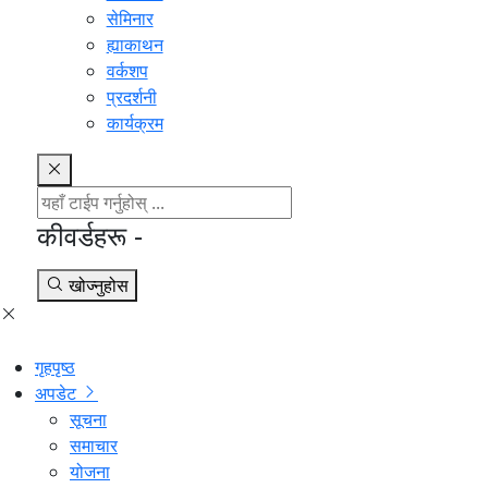
सेमिनार
ह्याकाथन
वर्कशप
प्रदर्शनी
कार्यक्रम
कीवर्डहरू -
खोज्नुहोस
गृहपृष्ठ
अपडेट
सूचना
समाचार
योजना