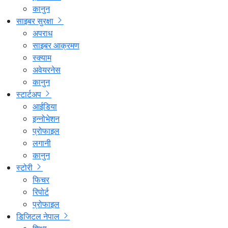
कानुन
साइबर सुरक्षा
अपराध
साइबर आक्रमण
स्क्याम
अवेयरनेस
कानुन
स्टार्टअप
आईडिया
इन्नोभेशन
प्रोफाइल
लगानी
कानुन
स्टोरी
फिचर
रिपोर्ट
प्रोफाइल
डिजिटल नेपाल