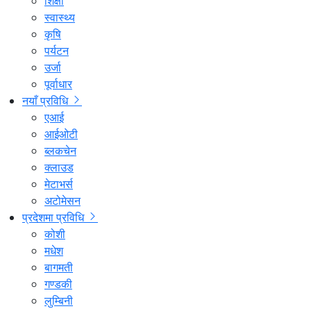
शिक्षा
स्वास्थ्य
कृषि
पर्यटन
उर्जा
पूर्वाधार
नयाँ प्रविधि
एआई
आईओटी
ब्लकचेन
क्लाउड
मेटाभर्स
अटोमेसन
प्रदेशमा प्रविधि
कोशी
मधेश
बागमती
गण्डकी
लुम्बिनी