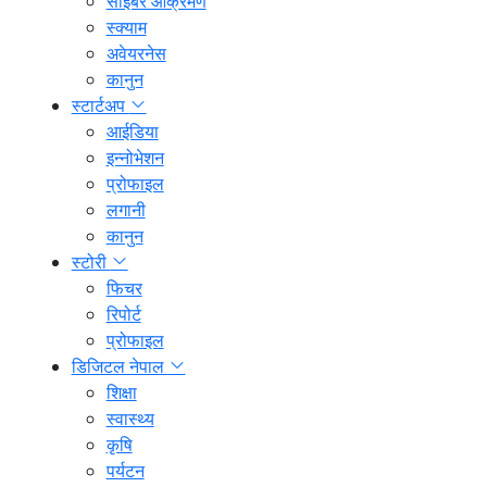
साइबर आक्रमण
स्क्याम
अवेयरनेस
कानुन
स्टार्टअप
आईडिया
इन्नोभेशन
प्रोफाइल
लगानी
कानुन
स्टोरी
फिचर
रिपोर्ट
प्रोफाइल
डिजिटल नेपाल
शिक्षा
स्वास्थ्य
कृषि
पर्यटन