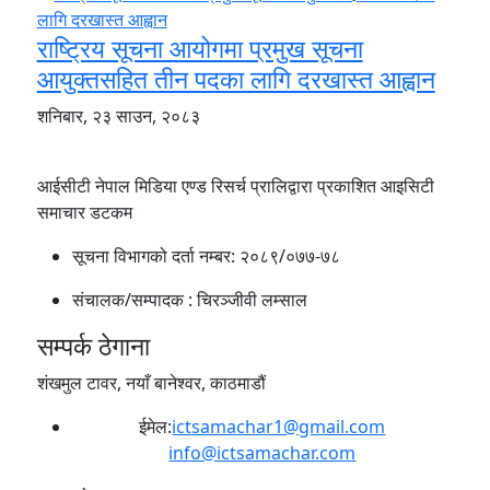
राष्ट्रिय सूचना आयोगमा प्रमुख सूचना
आयुक्तसहित तीन पदका लागि दरखास्त आह्वान
शनिबार, २३ साउन, २०८३
आईसीटी नेपाल मिडिया एण्ड रिसर्च प्रालिद्वारा प्रकाशित आइसिटी
समाचार डटकम
सूचना विभागको दर्ता नम्बर:
२०८९/०७७-७८
संचालक/सम्पादक :
चिरञ्जीवी लम्साल
सम्पर्क ठेगाना
शंखमुल टावर, नयाँ बानेश्वर, काठमाडौं
ईमेल:
ictsamachar1@gmail.com
info@ictsamachar.com