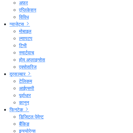
अफर
एप्लिकेसन
विविध
ग्याजेट्स
मोबाइल
ल्यापटप
टिभी
स्मार्टवाच
होम अप्लाइन्सेस
एक्सेसरिज
दूरसञ्चार
टेलिकम
आईएसपी
पूर्वाधार
कानुन
फिनटेक
डिजिटल पेमेन्ट
बैंकिङ
इन्स्योरेन्स