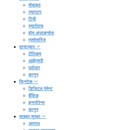
मोबाइल
ल्यापटप
टिभी
स्मार्टवाच
होम अप्लाइन्सेस
एक्सेसरिज
दूरसञ्चार
टेलिकम
आईएसपी
पूर्वाधार
कानुन
फिनटेक
डिजिटल पेमेन्ट
बैंकिङ
इन्स्योरेन्स
कानुन
साइबर सुरक्षा
अपराध