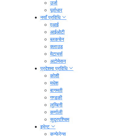
उर्जा
पूर्वाधार
नयाँ प्रविधि
एआई
आईओटी
ब्लकचेन
क्लाउड
मेटाभर्स
अटोमेसन
प्रदेशमा प्रविधि
कोशी
मधेश
बागमती
गण्डकी
लुम्बिनी
कर्णाली
सुदूरपश्चिम
इभेन्ट
कन्फेरेन्स