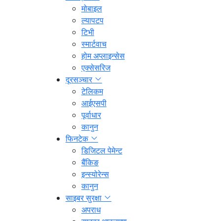
मोबाइल
ल्यापटप
टिभी
स्मार्टवाच
होम अप्लाइन्सेस
एक्सेसरिज
दूरसञ्चार
टेलिकम
आईएसपी
पूर्वाधार
कानुन
फिनटेक
डिजिटल पेमेन्ट
बैंकिङ
इन्स्योरेन्स
कानुन
साइबर सुरक्षा
अपराध