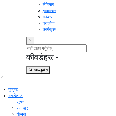
सेमिनार
ह्याकाथन
वर्कशप
प्रदर्शनी
कार्यक्रम
कीवर्डहरू -
खोज्नुहोस
गृहपृष्ठ
अपडेट
सूचना
समाचार
योजना