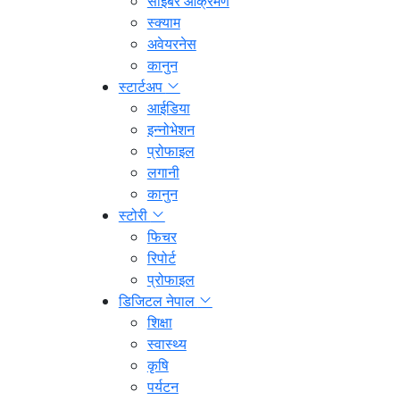
साइबर आक्रमण
स्क्याम
अवेयरनेस
कानुन
स्टार्टअप
आईडिया
इन्नोभेशन
प्रोफाइल
लगानी
कानुन
स्टोरी
फिचर
रिपोर्ट
प्रोफाइल
डिजिटल नेपाल
शिक्षा
स्वास्थ्य
कृषि
पर्यटन