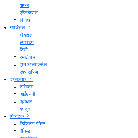
अफर
एप्लिकेसन
विविध
ग्याजेट्स
मोबाइल
ल्यापटप
टिभी
स्मार्टवाच
होम अप्लाइन्सेस
एक्सेसरिज
दूरसञ्चार
टेलिकम
आईएसपी
पूर्वाधार
कानुन
फिनटेक
डिजिटल पेमेन्ट
बैंकिङ