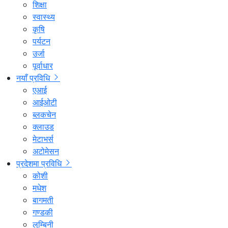
शिक्षा
स्वास्थ्य
कृषि
पर्यटन
उर्जा
पूर्वाधार
नयाँ प्रविधि
एआई
आईओटी
ब्लकचेन
क्लाउड
मेटाभर्स
अटोमेसन
प्रदेशमा प्रविधि
कोशी
मधेश
बागमती
गण्डकी
लुम्बिनी