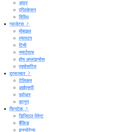
अफर
एप्लिकेसन
विविध
ग्याजेट्स
मोबाइल
ल्यापटप
टिभी
स्मार्टवाच
होम अप्लाइन्सेस
एक्सेसरिज
दूरसञ्चार
टेलिकम
आईएसपी
पूर्वाधार
कानुन
फिनटेक
डिजिटल पेमेन्ट
बैंकिङ
इन्स्योरेन्स