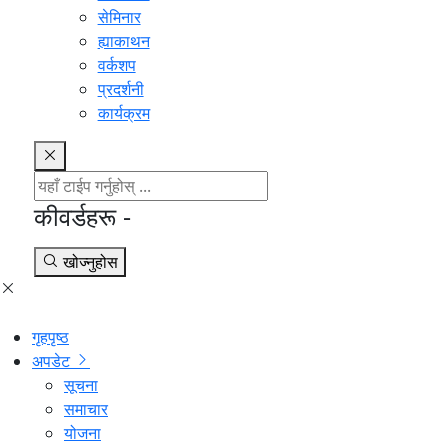
सेमिनार
ह्याकाथन
वर्कशप
प्रदर्शनी
कार्यक्रम
कीवर्डहरू -
खोज्नुहोस
गृहपृष्ठ
अपडेट
सूचना
समाचार
योजना