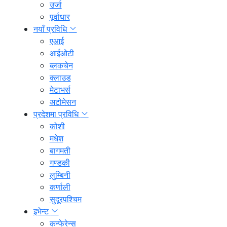
उर्जा
पूर्वाधार
नयाँ प्रविधि
एआई
आईओटी
ब्लकचेन
क्लाउड
मेटाभर्स
अटोमेसन
प्रदेशमा प्रविधि
कोशी
मधेश
बागमती
गण्डकी
लुम्बिनी
कर्णाली
सुदूरपश्चिम
इभेन्ट
कन्फेरेन्स