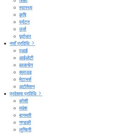
शिक्षा
स्वास्थ्य
कृषि
पर्यटन
उर्जा
पूर्वाधार
नयाँ प्रविधि
एआई
आईओटी
ब्लकचेन
क्लाउड
मेटाभर्स
अटोमेसन
प्रदेशमा प्रविधि
कोशी
मधेश
बागमती
गण्डकी
लुम्बिनी