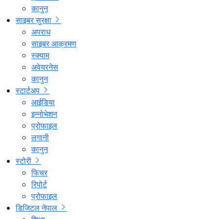
कानुन
साइबर सुरक्षा
अपराध
साइबर आक्रमण
स्क्याम
अवेयरनेस
कानुन
स्टार्टअप
आईडिया
इन्नोभेशन
प्रोफाइल
लगानी
कानुन
स्टोरी
फिचर
रिपोर्ट
प्रोफाइल
डिजिटल नेपाल