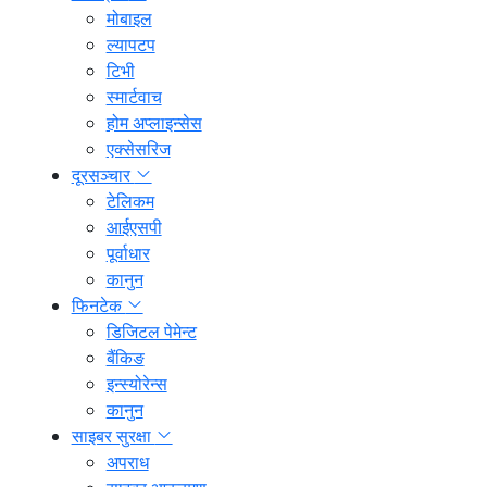
मोबाइल
ल्यापटप
टिभी
स्मार्टवाच
होम अप्लाइन्सेस
एक्सेसरिज
दूरसञ्चार
टेलिकम
आईएसपी
पूर्वाधार
कानुन
फिनटेक
डिजिटल पेमेन्ट
बैंकिङ
इन्स्योरेन्स
कानुन
साइबर सुरक्षा
अपराध