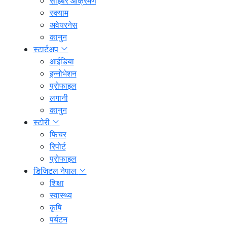
साइबर आक्रमण
स्क्याम
अवेयरनेस
कानुन
स्टार्टअप
आईडिया
इन्नोभेशन
प्रोफाइल
लगानी
कानुन
स्टोरी
फिचर
रिपोर्ट
प्रोफाइल
डिजिटल नेपाल
शिक्षा
स्वास्थ्य
कृषि
पर्यटन