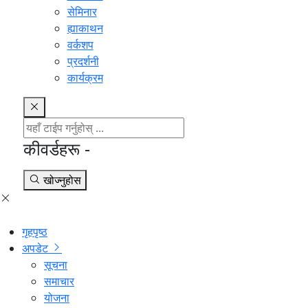
सेमिनार
ह्याकाथन
वर्कशप
प्रदर्शनी
कार्यक्रम
कीवर्डहरू -
खोज्नुहोस
गृहपृष्ठ
अपडेट
सूचना
समाचार
योजना