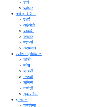
उर्जा
पूर्वाधार
नयाँ प्रविधि
एआई
आईओटी
ब्लकचेन
क्लाउड
मेटाभर्स
अटोमेसन
प्रदेशमा प्रविधि
कोशी
मधेश
बागमती
गण्डकी
लुम्बिनी
कर्णाली
सुदूरपश्चिम
इभेन्ट
कन्फेरेन्स