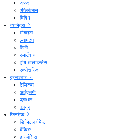
अफर
एप्लिकेसन
विविध
ग्याजेट्स
मोबाइल
ल्यापटप
टिभी
स्मार्टवाच
होम अप्लाइन्सेस
एक्सेसरिज
दूरसञ्चार
टेलिकम
आईएसपी
पूर्वाधार
कानुन
फिनटेक
डिजिटल पेमेन्ट
बैंकिङ
इन्स्योरेन्स