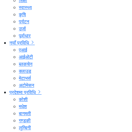
शिक्षा
स्वास्थ्य
कृषि
पर्यटन
उर्जा
पूर्वाधार
नयाँ प्रविधि
एआई
आईओटी
ब्लकचेन
क्लाउड
मेटाभर्स
अटोमेसन
प्रदेशमा प्रविधि
कोशी
मधेश
बागमती
गण्डकी
लुम्बिनी