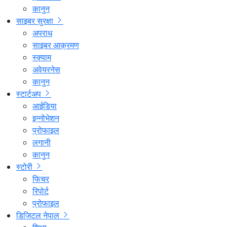
कानुन
साइबर सुरक्षा
अपराध
साइबर आक्रमण
स्क्याम
अवेयरनेस
कानुन
स्टार्टअप
आईडिया
इन्नोभेशन
प्रोफाइल
लगानी
कानुन
स्टोरी
फिचर
रिपोर्ट
प्रोफाइल
डिजिटल नेपाल