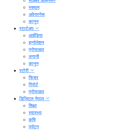
साइबर आक्रमण
स्क्याम
अवेयरनेस
कानुन
स्टार्टअप
आईडिया
इन्नोभेशन
प्रोफाइल
लगानी
कानुन
स्टोरी
फिचर
रिपोर्ट
प्रोफाइल
डिजिटल नेपाल
शिक्षा
स्वास्थ्य
कृषि
पर्यटन