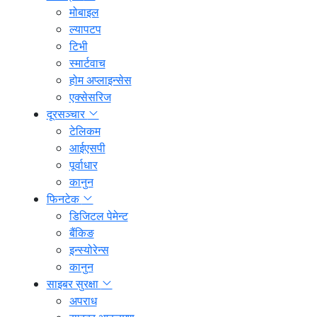
मोबाइल
ल्यापटप
टिभी
स्मार्टवाच
होम अप्लाइन्सेस
एक्सेसरिज
दूरसञ्चार
टेलिकम
आईएसपी
पूर्वाधार
कानुन
फिनटेक
डिजिटल पेमेन्ट
बैंकिङ
इन्स्योरेन्स
कानुन
साइबर सुरक्षा
अपराध