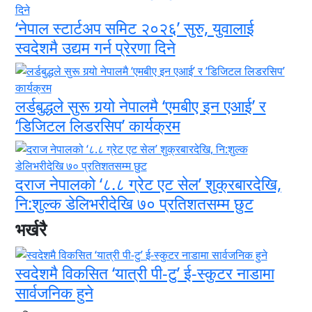
‘नेपाल स्टार्टअप समिट २०२६’ सुरु, युवालाई
स्वदेशमै उद्यम गर्न प्रेरणा दिने
लर्डबुद्धले सुरू गर्‍यो नेपालमै ‘एमबीए इन एआई’ र
‘डिजिटल लिडरसिप’ कार्यक्रम
दराज नेपालको ‘८.८ ग्रेट एट सेल’ शुक्रबारदेखि,
नि:शुल्क डेलिभरीदेखि ७० प्रतिशतसम्म छुट
भर्खरै
स्वदेशमै विकसित ‘यात्री पी-टु’ ई-स्कुटर नाडामा
सार्वजनिक हुने