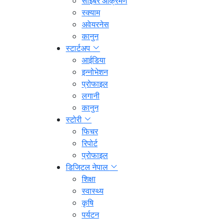
साइबर आक्रमण
स्क्याम
अवेयरनेस
कानुन
स्टार्टअप
आईडिया
इन्नोभेशन
प्रोफाइल
लगानी
कानुन
स्टोरी
फिचर
रिपोर्ट
प्रोफाइल
डिजिटल नेपाल
शिक्षा
स्वास्थ्य
कृषि
पर्यटन