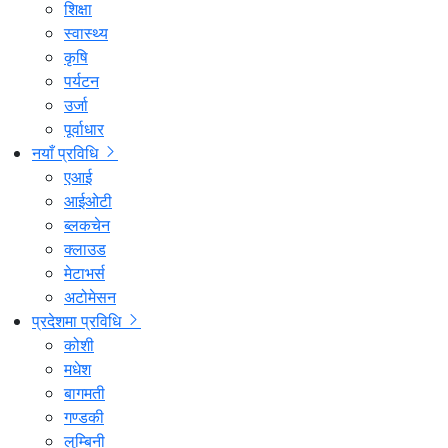
शिक्षा
स्वास्थ्य
कृषि
पर्यटन
उर्जा
पूर्वाधार
नयाँ प्रविधि
एआई
आईओटी
ब्लकचेन
क्लाउड
मेटाभर्स
अटोमेसन
प्रदेशमा प्रविधि
कोशी
मधेश
बागमती
गण्डकी
लुम्बिनी