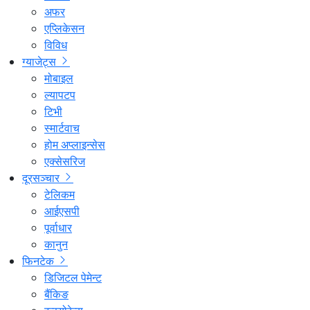
अफर
एप्लिकेसन
विविध
ग्याजेट्स
मोबाइल
ल्यापटप
टिभी
स्मार्टवाच
होम अप्लाइन्सेस
एक्सेसरिज
दूरसञ्चार
टेलिकम
आईएसपी
पूर्वाधार
कानुन
फिनटेक
डिजिटल पेमेन्ट
बैंकिङ