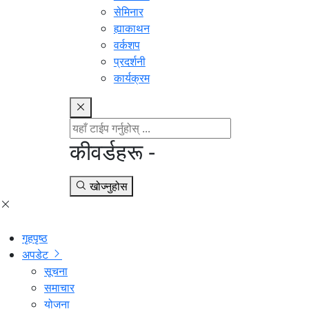
सेमिनार
ह्याकाथन
वर्कशप
प्रदर्शनी
कार्यक्रम
कीवर्डहरू -
खोज्नुहोस
गृहपृष्ठ
अपडेट
सूचना
समाचार
योजना