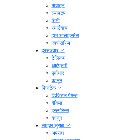
मोबाइल
ल्यापटप
टिभी
स्मार्टवाच
होम अप्लाइन्सेस
एक्सेसरिज
दूरसञ्चार
टेलिकम
आईएसपी
पूर्वाधार
कानुन
फिनटेक
डिजिटल पेमेन्ट
बैंकिङ
इन्स्योरेन्स
कानुन
साइबर सुरक्षा
अपराध