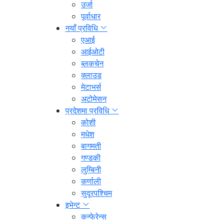
उर्जा
पूर्वाधार
नयाँ प्रविधि
एआई
आईओटी
ब्लकचेन
क्लाउड
मेटाभर्स
अटोमेसन
प्रदेशमा प्रविधि
कोशी
मधेश
बागमती
गण्डकी
लुम्बिनी
कर्णाली
सुदूरपश्चिम
इभेन्ट
कन्फेरेन्स