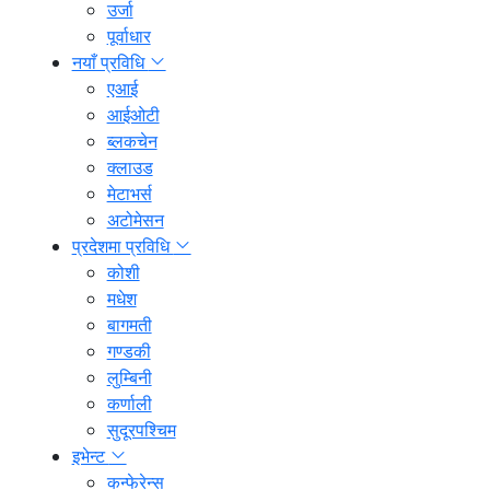
उर्जा
पूर्वाधार
नयाँ प्रविधि
एआई
आईओटी
ब्लकचेन
क्लाउड
मेटाभर्स
अटोमेसन
प्रदेशमा प्रविधि
कोशी
मधेश
बागमती
गण्डकी
लुम्बिनी
कर्णाली
सुदूरपश्चिम
इभेन्ट
कन्फेरेन्स