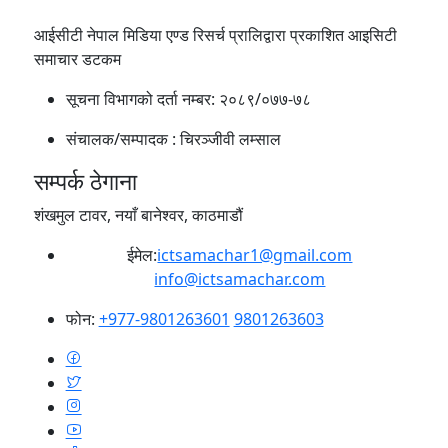
आईसीटी नेपाल मिडिया एण्ड रिसर्च प्रालिद्वारा प्रकाशित आइसिटी
समाचार डटकम
सूचना विभागको दर्ता नम्बर:
२०८९/०७७-७८
संचालक/सम्पादक :
चिरञ्जीवी लम्साल
सम्पर्क ठेगाना
शंखमुल टावर, नयाँ बानेश्वर, काठमाडौं
ईमेल:
ictsamachar1@gmail.com
info@ictsamachar.com
फोन:
+977-9801263601
9801263603