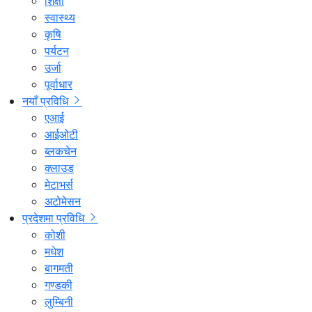
शिक्षा
स्वास्थ्य
कृषि
पर्यटन
उर्जा
पूर्वाधार
नयाँ प्रविधि
एआई
आईओटी
ब्लकचेन
क्लाउड
मेटाभर्स
अटोमेसन
प्रदेशमा प्रविधि
कोशी
मधेश
बागमती
गण्डकी
लुम्बिनी