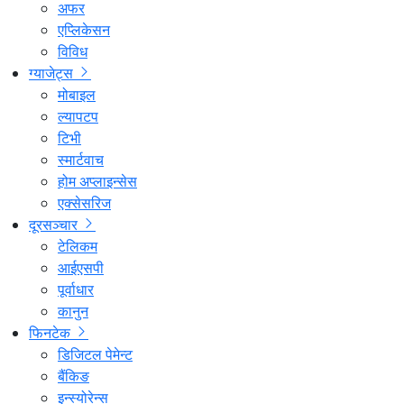
अफर
एप्लिकेसन
विविध
ग्याजेट्स
मोबाइल
ल्यापटप
टिभी
स्मार्टवाच
होम अप्लाइन्सेस
एक्सेसरिज
दूरसञ्चार
टेलिकम
आईएसपी
पूर्वाधार
कानुन
फिनटेक
डिजिटल पेमेन्ट
बैंकिङ
इन्स्योरेन्स