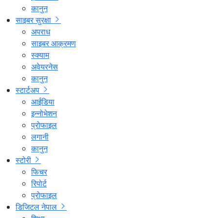
कानुन
साइबर सुरक्षा
अपराध
साइबर आक्रमण
स्क्याम
अवेयरनेस
कानुन
स्टार्टअप
आईडिया
इन्नोभेशन
प्रोफाइल
लगानी
कानुन
स्टोरी
फिचर
रिपोर्ट
प्रोफाइल
डिजिटल नेपाल