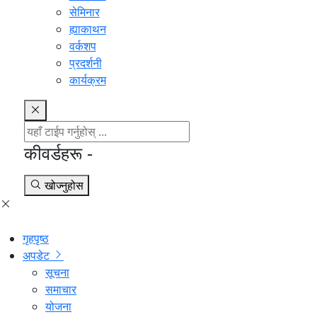
सेमिनार
ह्याकाथन
वर्कशप
प्रदर्शनी
कार्यक्रम
कीवर्डहरू -
खोज्नुहोस
गृहपृष्ठ
अपडेट
सूचना
समाचार
योजना