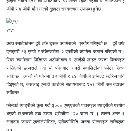
हाईसिलिकन ६५९ को ओक्टाकोर प्रोससर रहेको रहेको यो स्मार्टफोन ३
जीबी र ४ जीबी र्याम भएको दुइवटा संस्करणमा उपलब्ध हुनेछ ।
\"\"
उक्त स्मार्टफोनमा दुवै तर्फ डुअल क्यामेराको प्रयोग गरिएको छ । दुबै तर्फ
प्राइमरी १३ एमपी र सेकेण्डरीमा २ एमपीको क्यामेरा जडान गरिएको छ।
रियर क्यामेरामा पिडिएफ् अटोफोकस र एलईडी लाइट जस्ता फिचरहरु
राखिएको छ,जसले गर्दा यो फोनबाट राम्रो क्वालिटीको फोटो खिच्न
सकिन्छ ।त्यस्तै यो फोनमा ३२ जीबी र ६४ जीबीको इन्बिल्ट स्टोरेज पनि
दिईएको छ, जसलाई एसडी कार्डको सहायताबाट २५६ जीबी सम बढाउन
सकिन्छ ।
फोनको ब्याट्रीको कुरा गर्दा ३००० एमएएचको पावरफुल ब्याट्रीको प्रयोग
भएको छ,जसको टक टायम थ्रीजीमा २० घण्टा छ । त्यस्तै अनर ९
लाइटमा जायरो,एक्सेलेरोमिटर, प्रोक्सीमिति जस्ता सेन्सरहरु राखिएका
छन् ।