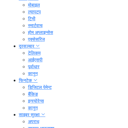
मोबाइल
ल्यापटप
टिभी
स्मार्टवाच
होम अप्लाइन्सेस
एक्सेसरिज
दूरसञ्चार
टेलिकम
आईएसपी
पूर्वाधार
कानुन
फिनटेक
डिजिटल पेमेन्ट
बैंकिङ
इन्स्योरेन्स
कानुन
साइबर सुरक्षा
अपराध