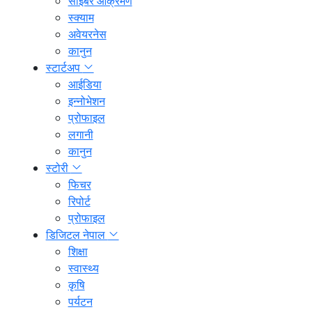
साइबर आक्रमण
स्क्याम
अवेयरनेस
कानुन
स्टार्टअप
आईडिया
इन्नोभेशन
प्रोफाइल
लगानी
कानुन
स्टोरी
फिचर
रिपोर्ट
प्रोफाइल
डिजिटल नेपाल
शिक्षा
स्वास्थ्य
कृषि
पर्यटन