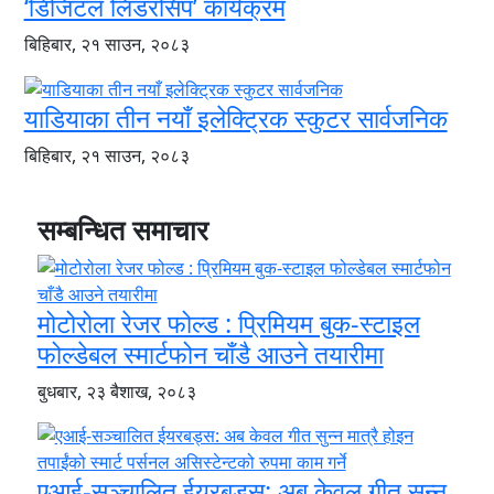
‘डिजिटल लिडरसिप’ कार्यक्रम
बिहिबार, २१ साउन, २०८३
याडियाका तीन नयाँ इलेक्ट्रिक स्कुटर सार्वजनिक
बिहिबार, २१ साउन, २०८३
सम्बन्धित समाचार
मोटोरोला रेजर फोल्ड : प्रिमियम बुक-स्टाइल
फोल्डेबल स्मार्टफोन चाँडै आउने तयारीमा
बुधबार, २३ बैशाख, २०८३
एआई-सञ्चालित ईयरबड्स: अब केवल गीत सुन्न