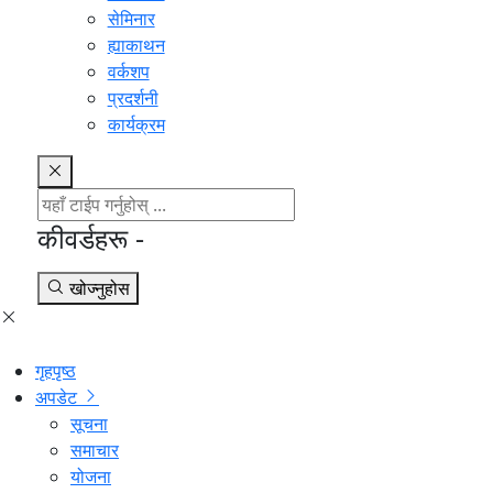
सेमिनार
ह्याकाथन
वर्कशप
प्रदर्शनी
कार्यक्रम
कीवर्डहरू -
खोज्नुहोस
गृहपृष्ठ
अपडेट
सूचना
समाचार
योजना