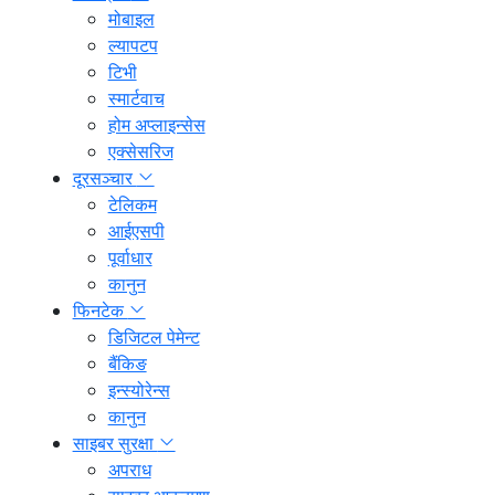
मोबाइल
ल्यापटप
टिभी
स्मार्टवाच
होम अप्लाइन्सेस
एक्सेसरिज
दूरसञ्चार
टेलिकम
आईएसपी
पूर्वाधार
कानुन
फिनटेक
डिजिटल पेमेन्ट
बैंकिङ
इन्स्योरेन्स
कानुन
साइबर सुरक्षा
अपराध