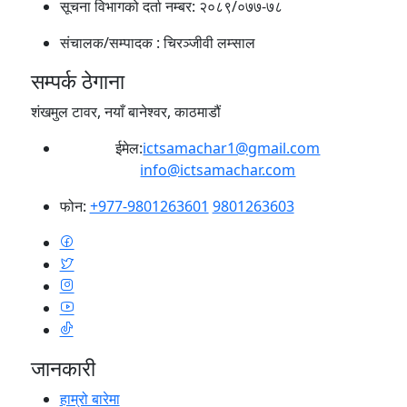
सूचना विभागको दर्ता नम्बर:
२०८९/०७७-७८
संचालक/सम्पादक :
चिरञ्जीवी लम्साल
सम्पर्क ठेगाना
शंखमुल टावर, नयाँ बानेश्वर, काठमाडौं
ईमेल:
ictsamachar1@gmail.com
info@ictsamachar.com
फोन:
+977-9801263601
9801263603
जानकारी
हाम्रो बारेमा