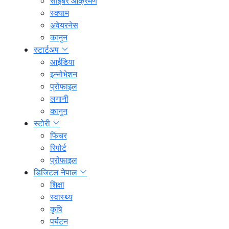
साइबर आक्रमण
स्क्याम
अवेयरनेस
कानुन
स्टार्टअप
आईडिया
इन्नोभेशन
प्रोफाइल
लगानी
कानुन
स्टोरी
फिचर
रिपोर्ट
प्रोफाइल
डिजिटल नेपाल
शिक्षा
स्वास्थ्य
कृषि
पर्यटन