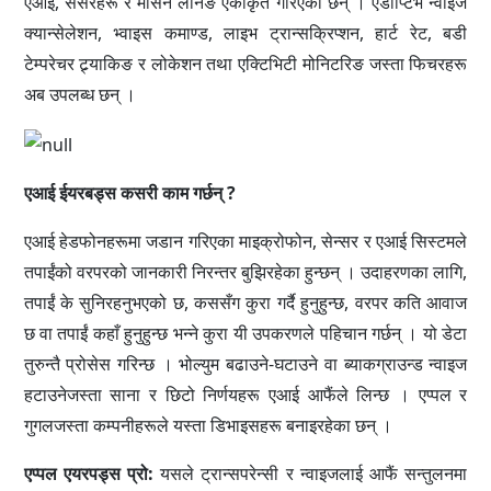
एआई, सेंसरहरू र मेसिन लर्निङ एकीकृत गरिएका छन् । एडाप्टिभ न्वाइज
क्यान्सेलेशन, भ्वाइस कमाण्ड, लाइभ ट्रान्सक्रिप्शन, हार्ट रेट, बडी
टेम्परेचर ट्र्याकिङ र लोकेशन तथा एक्टिभिटी मोनिटरिङ जस्ता फिचरहरू
अब उपलब्ध छन् ।
एआई ईयरबड्स कसरी काम गर्छन् ?
एआई हेडफोनहरूमा जडान गरिएका माइक्रोफोन, सेन्सर र एआई सिस्टमले
तपाईंको वरपरको जानकारी निरन्तर बुझिरहेका हुन्छन् । उदाहरणका लागि,
तपाईं के सुनिरहनुभएको छ, कससँग कुरा गर्दै हुनुहुन्छ, वरपर कति आवाज
छ वा तपाईं कहाँ हुनुहुन्छ भन्ने कुरा यी उपकरणले पहिचान गर्छन् । यो डेटा
तुरुन्तै प्रोसेस गरिन्छ । भोल्युम बढाउने-घटाउने वा ब्याकग्राउन्ड न्वाइज
हटाउनेजस्ता साना र छिटो निर्णयहरू एआई आफैंले लिन्छ । एप्पल र
गुगलजस्ता कम्पनीहरूले यस्ता डिभाइसहरू बनाइरहेका छन् ।
एप्पल एयरपड्स प्रो:
यसले ट्रान्सपरेन्सी र न्वाइजलाई आफैं सन्तुलनमा