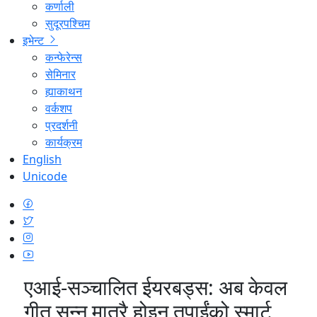
कर्णाली
सुदूरपश्चिम
इभेन्ट
कन्फेरेन्स
सेमिनार
ह्याकाथन
वर्कशप
प्रदर्शनी
कार्यक्रम
English
Unicode
एआई-सञ्चालित ईयरबड्स: अब केवल
गीत सुन्न मात्रै होइन तपाईंको स्मार्ट