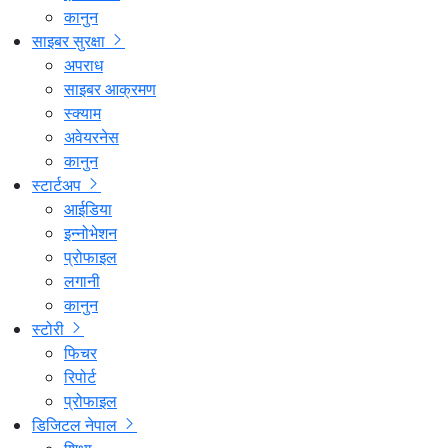
कानुन
साइबर सुरक्षा
अपराध
साइबर आक्रमण
स्क्याम
अवेयरनेस
कानुन
स्टार्टअप
आईडिया
इन्नोभेशन
प्रोफाइल
लगानी
कानुन
स्टोरी
फिचर
रिपोर्ट
प्रोफाइल
डिजिटल नेपाल