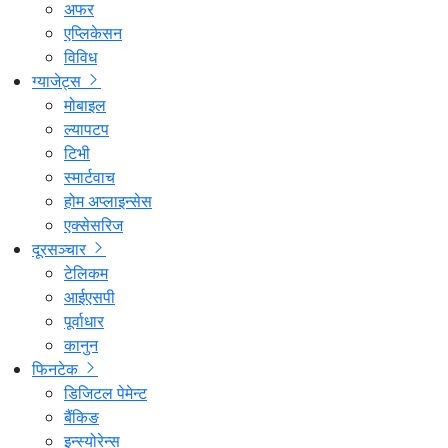
अफर
एप्लिकेसन
विविध
ग्याजेट्स
मोबाइल
ल्यापटप
टिभी
स्मार्टवाच
होम अप्लाइन्सेस
एक्सेसरिज
दूरसञ्चार
टेलिकम
आईएसपी
पूर्वाधार
कानुन
फिनटेक
डिजिटल पेमेन्ट
बैंकिङ
इन्स्योरेन्स