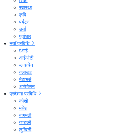
शिक्षा
स्वास्थ्य
कृषि
पर्यटन
उर्जा
पूर्वाधार
नयाँ प्रविधि
एआई
आईओटी
ब्लकचेन
क्लाउड
मेटाभर्स
अटोमेसन
प्रदेशमा प्रविधि
कोशी
मधेश
बागमती
गण्डकी
लुम्बिनी