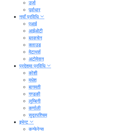
उर्जा
पूर्वाधार
नयाँ प्रविधि
एआई
आईओटी
ब्लकचेन
क्लाउड
मेटाभर्स
अटोमेसन
प्रदेशमा प्रविधि
कोशी
मधेश
बागमती
गण्डकी
लुम्बिनी
कर्णाली
सुदूरपश्चिम
इभेन्ट
कन्फेरेन्स