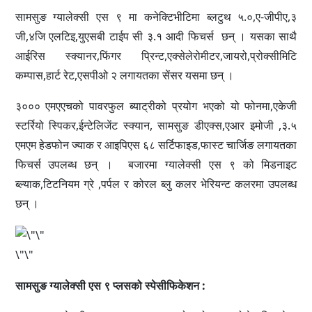
सामसुङ ग्यालेक्सी एस ९ मा कनेक्टिभीटिमा ब्लटुथ ५.०,ए-जीपीए,३
जी,४जि एलटिइ,युएसबी टाईप सी ३.१ आदी फिचर्स छन् । यसका साथै
आईरिस स्क्यानर,फिंगर प्रिन्ट,एक्सेलेरोमीटर,जायरो,प्रोक्सीमिटि
कम्पास,हार्ट रेट,एसपीओ २ लगायतका सेंसर यसमा छन् ।
३००० एमएएचको पावरफुल ब्याट्रीको प्रयोग भएको यो फोनमा,एकेजी
स्टर्रियो स्पिकर,ईन्टेलिजेंट स्क्यान, सामसुङ डीएक्स,एआर इमोजी ,३.५
एमएम हेडफोन ज्याक र आइपिएस ६८ सर्टिफाइड,फास्ट चार्जिङ लगायतका
फिचर्स उपलब्ध छन् । बजारमा ग्यालेक्सी एस ९ को मिडनाइट
ब्ल्याक,टिटनियम ग्रे ,पर्पल र कोरल ब्लु कलर भेरियन्ट कलरमा उपलब्ध
छन् ।
\"\"
सामसुङ ग्यालेक्सी एस ९ प्लसको स्पेसीफिकेशन :