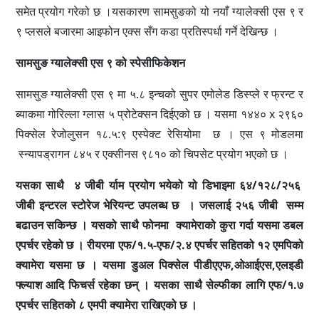
समेत प्रयोग गरेको छ ।यसकारण सामसुङको यो नयाँ ग्यालेक्सी एस ९ र
९ प्लसले बजारमा आइफोन एक्स सँग कडा प्रतिस्पर्धा गर्ने देखिन्छ ।
सामसुङ
ग्यालेक्सी एस ९ को स्पेसीफिकेशन
सामसुङ ग्यालेक्सी एस ९ मा ५.८ इन्चको सुपर एमोलेड डिस्प्ले र फ्रन्ट र
ब्याकमा गोरिल्ला ग्लास ५ प्रोटेक्सन दिईएको छ । यसमा १४४०
x
२९६०
पिक्सेल रेजोलुसन १८.५:९ एस्पेक्ट रेसियोमा छ । एस ९ मोडलमा
स्न्यापड्रागन ८४५ र एक्सीनस ९८१० को चिपसेट प्रयोग भएको छ ।
यसका साथै ४ जीबी र्याम प्रयोग भयेको यो डिभाइमा ६४/१२८/२५६
जीबी इन्टरल स्टोरेज भेरियन्ट उपलब्ध छ । जसलाई २५६ जीबी सम्म
बढाउन सकिन्छ । यसको साथै फोनमा क्यामेराको कुरा गर्दा यसमा डबल
एपर्चर रहेको छ । रीयरमा एफ/१.५-एफ/२.४ एपर्चर सहितको १२ एमपिको
क्यामेरा यसमा छ । यसमा डुअल पिक्सेल पीडीएएफ,ओआईएस,एलइडी
फ्ल्याश आदि फिचर्स रहेका छन् । यसका साथै सेल्फीका लागि एफ/१.७
एपर्चर सहितको ८ एमपी क्यामेरा राखिएको छ ।