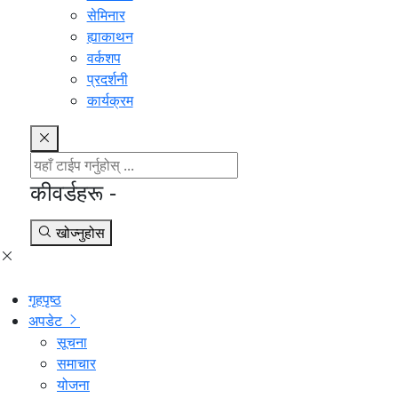
सेमिनार
ह्याकाथन
वर्कशप
प्रदर्शनी
कार्यक्रम
कीवर्डहरू -
खोज्नुहोस
गृहपृष्ठ
अपडेट
सूचना
समाचार
योजना