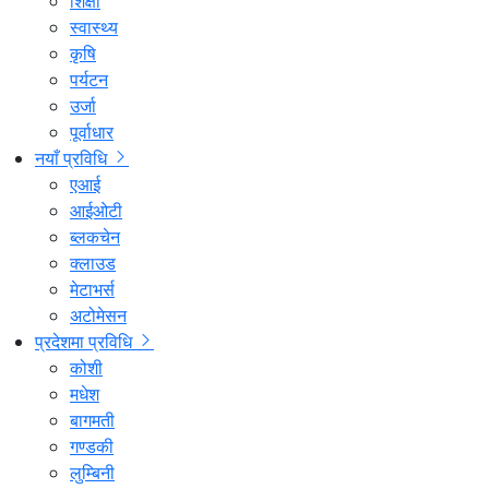
शिक्षा
स्वास्थ्य
कृषि
पर्यटन
उर्जा
पूर्वाधार
नयाँ प्रविधि
एआई
आईओटी
ब्लकचेन
क्लाउड
मेटाभर्स
अटोमेसन
प्रदेशमा प्रविधि
कोशी
मधेश
बागमती
गण्डकी
लुम्बिनी