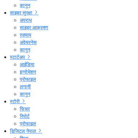
कानुन
साइबर सुरक्षा
अपराध
साइबर आक्रमण
स्क्याम
अवेयरनेस
कानुन
स्टार्टअप
आईडिया
इन्नोभेशन
प्रोफाइल
लगानी
कानुन
स्टोरी
फिचर
रिपोर्ट
प्रोफाइल
डिजिटल नेपाल