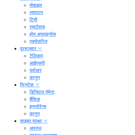
मोबाइल
ल्यापटप
टिभी
स्मार्टवाच
होम अप्लाइन्सेस
एक्सेसरिज
दूरसञ्चार
टेलिकम
आईएसपी
पूर्वाधार
कानुन
फिनटेक
डिजिटल पेमेन्ट
बैंकिङ
इन्स्योरेन्स
कानुन
साइबर सुरक्षा
अपराध