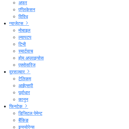
अफर
एप्लिकेसन
विविध
ग्याजेट्स
मोबाइल
ल्यापटप
टिभी
स्मार्टवाच
होम अप्लाइन्सेस
एक्सेसरिज
दूरसञ्चार
टेलिकम
आईएसपी
पूर्वाधार
कानुन
फिनटेक
डिजिटल पेमेन्ट
बैंकिङ
इन्स्योरेन्स