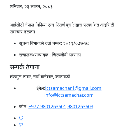
शनिबार, २३ साउन, २०८३
आईसीटी नेपाल मिडिया एण्ड रिसर्च प्रालिद्वारा प्रकाशित आइसिटी
समाचार डटकम
सूचना विभागको दर्ता नम्बर:
२०८९/०७७-७८
संचालक/सम्पादक :
चिरञ्जीवी लम्साल
सम्पर्क ठेगाना
शंखमुल टावर, नयाँ बानेश्वर, काठमाडौं
ईमेल:
ictsamachar1@gmail.com
info@ictsamachar.com
फोन:
+977-9801263601
9801263603