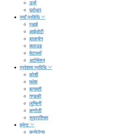
उर्जा
पूर्वाधार
नयाँ प्रविधि
एआई
आईओटी
ब्लकचेन
क्लाउड
मेटाभर्स
अटोमेसन
प्रदेशमा प्रविधि
कोशी
मधेश
बागमती
गण्डकी
लुम्बिनी
कर्णाली
सुदूरपश्चिम
इभेन्ट
कन्फेरेन्स