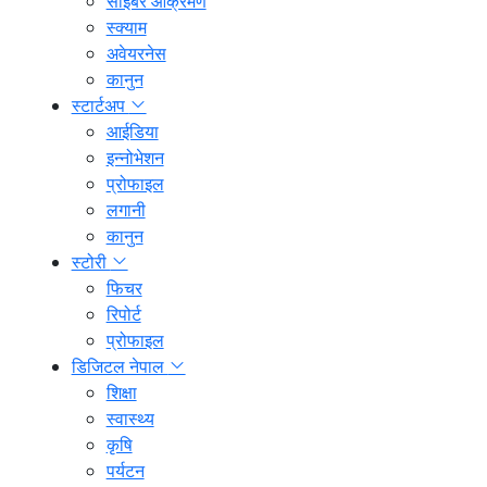
साइबर आक्रमण
स्क्याम
अवेयरनेस
कानुन
स्टार्टअप
आईडिया
इन्नोभेशन
प्रोफाइल
लगानी
कानुन
स्टोरी
फिचर
रिपोर्ट
प्रोफाइल
डिजिटल नेपाल
शिक्षा
स्वास्थ्य
कृषि
पर्यटन