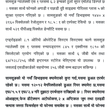
सामसुङ ग्यालेक्सी एस ९ प्लसमा ६.२ इन्चको ठुलो सुपर एमोलेड डिस्प्ले छ
। यसका साथै फोनको अगाडी र पछाडी दुवै साइडमा गोरिल्ला ग्लास ५ को
सुरक्षा प्रदान गरिएको छ । सामसुङको यो नयाँ डिभाइसमा १४४०
x
२९६० पिक्सेलको रेजोलुसन र १८.५ : ९ को एस्पेक्ट रेसियो छ । यसका
साथै ५२९ पीपीआइ पिक्सेल डेन्सीटि यसमा छ ।
एन्ड्रोइडको ८.१ ओरियो ओपरेटिङ सिस्टम सिस्टममा चल्ने सामसुङ
ग्यालेक्सी एस ९ प्लसमा स्न्यापड्रागन ८४५ र एक्सीनस ९८१० को
चिपसेटको प्रयोग गरिएको छ । यसका साथै ६ जीबी र्याम तथा
६४/१२८/२५६ जीबी इन्टरनल स्टोरेज भेरिएन्टमा यो उपलब्ध छ ।
जसलाई एसडीकार्डको सहयोगमा २५६ जीबी सम्म बढाउन सकिन्छ ।
सामसुङको यो नयाँ डिभाइसमा क्यामेराको कुरा गर्दा,यसमा डुअल एपर्चर
रहेको छ। यसमा १२+१२ मेगपिक्सेलको डुअल रियर क्यामेरा छ,यसमा
एफ/१.५ र एफ/२.४ गरि दुइवटा एपर्चरहरु राखिएको छ । रियर क्यामेरामा
ओआइएस,फेज डीटेक्सन अटोफोकस,२
x
अप्टिकल जुम तथा एलइडी
फ्ल्याश जस्ता फिचर्सहरु यो फोनमा समाबेश छ । यसका साथै यो फोनमा