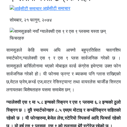
आईसीटी समाचार
सोमबार, २१ फागुन, २०७४
सामसुङले केहि समय अघि आफ्नो बहुप्रतिक्षित फ्लागशिप
स्मार्टफोन,ग्यालेक्सी एस ९ र एस ९ प्लस सार्वजनिक गरेको छ ।
सामसुङले बार्सिलोनामा भएको मोबाइल वर्ल्ड कंग्रेस इभेन्टमा उक्त फोन
सार्वजनिक गरेको हो। यी फोनमा फ्रन्ट र ब्याकमा पनि ग्लास राखिएको
छ,मेटल फ्रेम,कर्भ्ड एज,वाटर रेसिस्ट्यान्ट तथा वायरलेस चार्जीङ सिस्टम
लगायतका बिशेषताहरु यसमा समाबेश छन् ।
ग्यालेक्सी एस ९ मा ५.८ इन्चको स्क्रिन र एस ९ प्लसमा ६.२ इन्चको ठुलो
स्क्रिन छ । दुवै स्मार्टफोनहरु ८.५ एमएम मोटाइ र कर्भ्डस्क्रिन सहितको
रहेको छ । यी फोनहरुमा,बेजेल लेस,स्टेरियो स्पिकर्स आदि फिचर्स रहेको
छ । यो वर्ष एस ९ प्लसमा, एस ९ को तुलनामा धेरै स्टोरेज रहेको छ ।