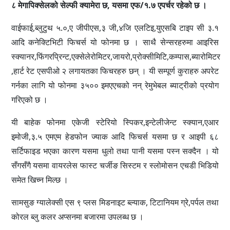
८ मेगापिक्सेलको सेल्फी क्यामेरा छ, यसमा एफ/१.७ एपर्चर रहेको छ ।
वाईफाई,ब्लुटुथ ५.०,ए जीपीएस,३ जी,४जि एलटिइ,युएसबि टाइप सी ३.१
आदि कनेक्टिभिटी फिचर्स यो फोनमा छ । साथै सेन्सरहरुमा आइरिस
स्क्यानर,फिंगरप्रिन्ट,एक्सेलेरोमिटर,जायरो,प्रोक्सीमिटि,कम्पास,ब्यारोमिटर
,हार्ट रेट एसपीओ २ लगायतका फिचरहरु छन् । यी सम्पूर्ण कुराहरु अपरेट
गर्नका लागि यो फोनमा ३५०० इमएएचको नन् रेमुभेबल ब्याट्रीको प्रयोग
गरिएको छ ।
यी बाहेक फोनमा एकेजी स्टेरियो स्पिकर,इन्टेलीजेन्ट स्क्यान,एआर
इमोजी,३.५ एमएम हेडफोन ज्याक आदि फिचर्स यसमा छ र आइपी ६८
सर्टिफाइड भएका कारण यसमा धुलो तथा पानी यसमा पस्न सक्दैन । यो
सँगसँगै यसमा वायरलेस फास्ट चर्जीङ सिस्टम र स्लोमोसन एचडी भिडियो
समेत खिच्न मिल्छ ।
सामसुङ ग्यालेक्सी एस ९ प्लस मिडनाइट ब्ल्याक, टिटानियम ग्रे,पर्पल तथा
कोरल ब्लु कलर अप्सनमा बजारमा उपलब्ध छ ।