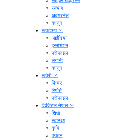
साइबर आक्रमण
स्क्याम
अवेयरनेस
कानुन
स्टार्टअप
आईडिया
इन्नोभेशन
प्रोफाइल
लगानी
कानुन
स्टोरी
फिचर
रिपोर्ट
प्रोफाइल
डिजिटल नेपाल
शिक्षा
स्वास्थ्य
कृषि
पर्यटन