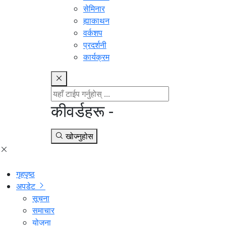
सेमिनार
ह्याकाथन
वर्कशप
प्रदर्शनी
कार्यक्रम
कीवर्डहरू -
खोज्नुहोस
गृहपृष्ठ
अपडेट
सूचना
समाचार
योजना