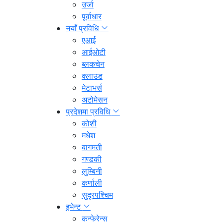
उर्जा
पूर्वाधार
नयाँ प्रविधि
एआई
आईओटी
ब्लकचेन
क्लाउड
मेटाभर्स
अटोमेसन
प्रदेशमा प्रविधि
कोशी
मधेश
बागमती
गण्डकी
लुम्बिनी
कर्णाली
सुदूरपश्चिम
इभेन्ट
कन्फेरेन्स