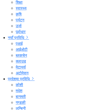
शिक्षा
स्वास्थ्य
कृषि
पर्यटन
उर्जा
पूर्वाधार
नयाँ प्रविधि
एआई
आईओटी
ब्लकचेन
क्लाउड
मेटाभर्स
अटोमेसन
प्रदेशमा प्रविधि
कोशी
मधेश
बागमती
गण्डकी
लुम्बिनी