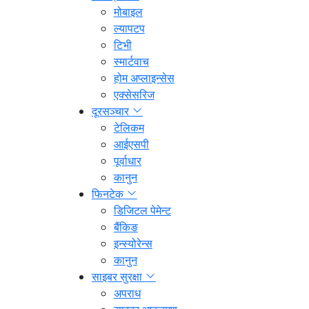
मोबाइल
ल्यापटप
टिभी
स्मार्टवाच
होम अप्लाइन्सेस
एक्सेसरिज
दूरसञ्चार
टेलिकम
आईएसपी
पूर्वाधार
कानुन
फिनटेक
डिजिटल पेमेन्ट
बैंकिङ
इन्स्योरेन्स
कानुन
साइबर सुरक्षा
अपराध