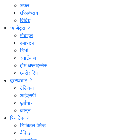
अफर
एप्लिकेसन
विविध
ग्याजेट्स
मोबाइल
ल्यापटप
टिभी
स्मार्टवाच
होम अप्लाइन्सेस
एक्सेसरिज
दूरसञ्चार
टेलिकम
आईएसपी
पूर्वाधार
कानुन
फिनटेक
डिजिटल पेमेन्ट
बैंकिङ